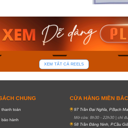
am MTS-
Casio Nam MTS-
Casio U
VDF
RS100L-1AVDF
230EL-
₫
4.276.000₫
2.117.0
50₫
3.634.600₫
1.799.
ay
Mua ngay
Mua 
81
37
XEM TẤT CẢ REELS
 SÁCH CHUNG
CỬA HÀNG MIỀN BẮ
 thanh toán
97 Trần Đại Nghĩa, P.Bạch Ma
Mở cửa:
8h30
-
22h30
|
chỉ đ
h bảo hành
58 Trần Đăng Ninh, P.Cầu Giấ