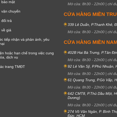
h bảo mật
Mở cửa:
8h30
-
22h00
|
chỉ đ
 vận chuyển
CỬA HÀNG MIỀN TR
đổi trả
339 Lê Duẩn, P.Thanh Khê, 
 về giá
Mở cửa:
8h30
-
22h00
|
chỉ đ
c tiếp nhận và phản ánh, yêu
CỬA HÀNG MIỀN NA
nại
402B Hai Bà Trưng, P.Tân Đị
iện hoặc hạn chế trong việc cung
óa, dịch vụ
Mở cửa:
8h30
-
22h00
|
chỉ đ
92 Lê Văn Sỹ, P.Phú Nhuận,
các trang TMĐT
Mở cửa:
8h30
-
22h00
|
chỉ đ
61 Quang Trung, P.Gò Vấp,
Mở cửa:
8h30
-
22h00
|
chỉ đ
642 CMT8, P.Thủ Dầu Một, H
Dương)
Mở cửa:
8h30
-
22h00
|
chỉ đ
274 Võ Văn Ngân, P. Bình Th
Đức, HCM