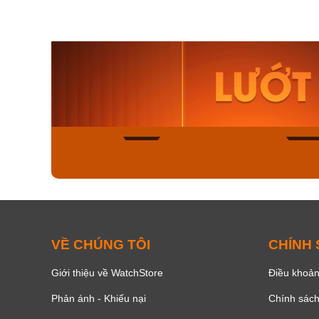
Orient Nam RA-
Casio N
AA0B05R19B
115D-1A
9.480.000₫
2.823.000
8.058.000₫
2.399.5
Mua ngay
Mua ng
136
VỀ CHÚNG TÔI
CHÍNH
Giới thiệu về WatchStore
Điều khoản
Phản ánh - Khiếu nại
Chính sác