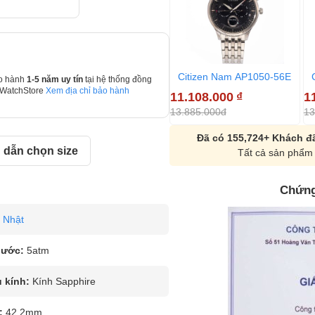
Citizen Nam AP1050-56E
o hành
1-5 năm uy tín
tại hệ thống đồng
 WatchStore
Xem địa chỉ bảo hành
11.108.000
₫
1
13.885.000đ
13
Đã có 155,724+ Khách đã
dẫn chọn size
Tất cả sản phẩm 
Chứng
Nhật
nước:
5atm
u kính:
Kính Sapphire
:
42.2mm