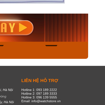
nisex AQ-
Casio Nữ LTP-V300L-
Casio
1ADF
4AUDF
1381L
00₫
1.893.000₫
1.893.
450₫
1.609.050₫
1.609
ngay
Mua ngay
Mua
45
17
C
LIÊN HỆ HỖ TRỢ
i, Hà Nội
Hotline 1: 093 189 2222
Hotline 2: 097 189 3333
ường
Hotline 3: 096 139 5555
Email: info@watchstore.vn
y, Hà Nội