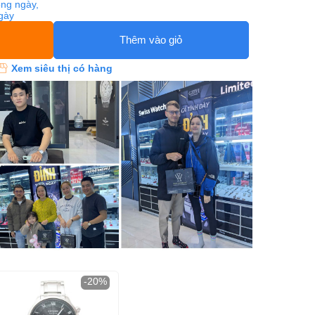
ng ngày,
ngày
Thêm vào giỏ
Xem siêu thị có hàng
-20%