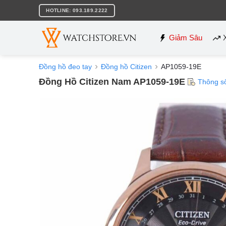
Bỏ
HOTLINE: 093.189.2222
qua
nội
dung
Giảm Sâu
Đồng hồ đeo tay
Đồng hồ Citizen
AP1059-19E
Đồng Hồ Citizen Nam AP1059-19E
Thông s