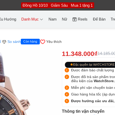
Đồng Hồ 10/10
Giảm Sâu
Mua 1 tặng 1
Xu Hướng
Danh Mục
Nam
Nữ
Reels
Để Bàn
Tr
ố
So sánh
Yêu thích
Còn hàng
11.348.000₫
14.185.0
Đặc quyền tại WATCHSTORE
Được đảm bảo chất lượng
Được đổi trả sản phẩm tro
điều kiện của
WatchStore
Miễn phí vận chuyển toàn q
Giao hàng hỏa tốc (áp dụng
Được hưởng các ưu đãi,
Thông tin vận chuyển