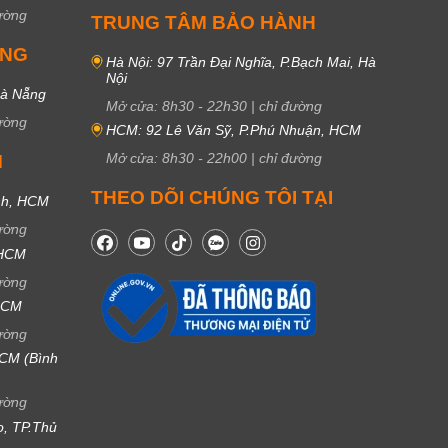
ường
TRUNG TÂM BẢO HÀNH
UNG
Hà Nội: 97 Trần Đại Nghĩa, P.Bạch Mai, Hà
Nội
Đà Nẵng
Mở cửa:
8h30
-
22h30
|
chỉ đường
ường
HCM: 92 Lê Văn Sỹ, P.Phú Nhuận, HCM
Mở cửa:
8h30
-
22h00
|
chỉ đường
M
THEO DÕI CHÚNG TÔI TẠI
nh, HCM
ường
 HCM
ường
 HCM
ường
CM (Bình
ường
ọ, TP.Thủ