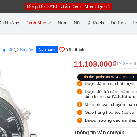
Đồng Hồ 10/10
Giảm Sâu
Mua 1 tặng 1
Xu Hướng
Danh Mục
Nam
Nữ
Reels
Để Bàn
Tr
ông số
So sánh
Yêu thích
Còn hàng
11.108.000₫
13.885.0
Đặc quyền tại WATCHSTORE
Được đảm bảo chất lượng
Được đổi trả sản phẩm tro
điều kiện của
WatchStore
Miễn phí vận chuyển toàn q
Giao hàng hỏa tốc (áp dụng
Được hưởng các ưu đãi,
Thông tin vận chuyển