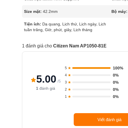
Size mặt:
42.2mm
Bộ máy:
Tiện ích:
Dạ quang, Lịch thứ, Lịch ngày, Lịch
tuần trăng, Giờ, phút, giây, Lịch tháng
1 đánh giá cho
Citizen Nam AP1050-81E
100%
5
0%
5.00
4
/5
0%
3
1
đánh giá
0%
2
0%
1
Viết đánh giá