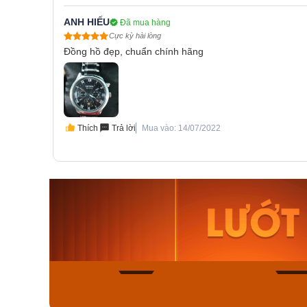
ANH HIẾU
Đã mua hàng
Cực kỳ hài lòng
Đồng hồ đẹp, chuẩn chính hãng
Thích
Trả lời
Mua vào: 14/07/2022
Orient Nam RA-
Casio N
AA0B05R19B
115D-1A
9.480.000₫
2.823.000
8.058.000₫
2.399.5
Mua ngay
Mua ng
132