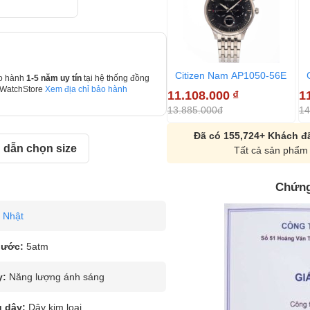
Citizen Nam AP1050-56E
o hành
1-5 năm uy tín
tại hệ thống đồng
 WatchStore
Xem địa chỉ bảo hành
11.108.000
₫
1
13.885.000đ
14
Đã có 155,724+ Khách đã
dẫn chọn size
Tất cả sản phẩm 
Chứng
Nhật
nước:
5atm
y:
Năng lượng ánh sáng
u dây:
Dây kim loại