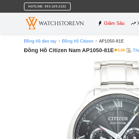
Bỏ
HOTLINE: 093.189.2222
qua
nội
dung
Giảm Sâu
Đồng hồ đeo tay
Đồng hồ Citizen
AP1050-81E
Đồng Hồ Citizen Nam AP1050-81E
Th
5.00