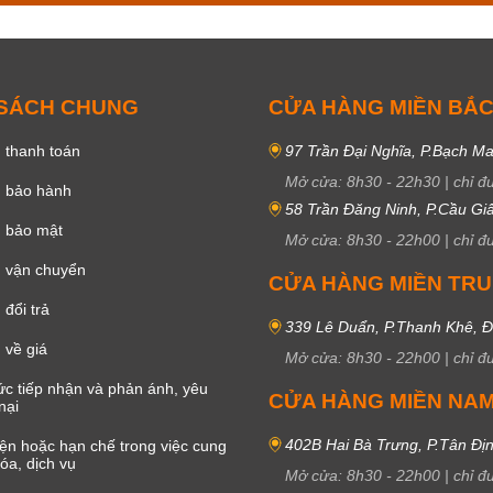
 SÁCH CHUNG
CỬA HÀNG MIỀN BẮ
 thanh toán
97 Trần Đại Nghĩa, P.Bạch Ma
Mở cửa:
8h30
-
22h30
|
chỉ đ
h bảo hành
58 Trần Đăng Ninh, P.Cầu Giấ
h bảo mật
Mở cửa:
8h30
-
22h00
|
chỉ đ
 vận chuyển
CỬA HÀNG MIỀN TR
đổi trả
339 Lê Duẩn, P.Thanh Khê, 
 về giá
Mở cửa:
8h30
-
22h00
|
chỉ đ
c tiếp nhận và phản ánh, yêu
CỬA HÀNG MIỀN NA
nại
402B Hai Bà Trưng, P.Tân Đị
iện hoặc hạn chế trong việc cung
óa, dịch vụ
Mở cửa:
8h30
-
22h00
|
chỉ đ