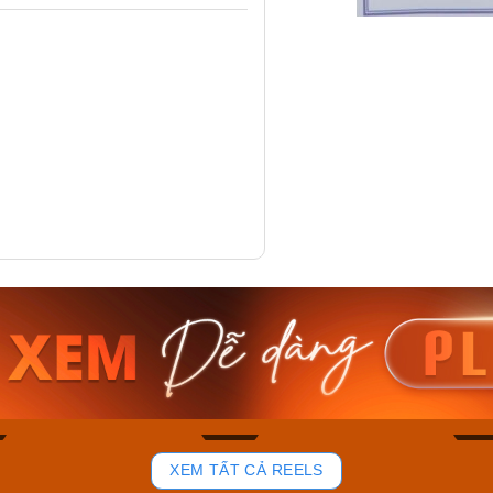
am MTS-
Casio Nam MTS-
Casio U
VDF
RS100L-1AVDF
230EL-
₫
4.276.000₫
2.117.0
50₫
3.634.600₫
1.799.
ay
Mua ngay
Mua 
80
37
XEM TẤT CẢ REELS