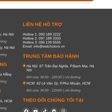
C
LIÊN HỆ HỖ TRỢ
i, Hà Nội
Hotline 1: 093 189 2222
Hotline 2: 097 189 3333
ường
Hotline 3: 096 139 5555
Email: info@watchstore.vn
y, Hà Nội
ường
TRUNG TÂM BẢO HÀNH
UNG
Hà Nội: 97 Trần Đại Nghĩa, P.Bạch Mai, Hà
Nội
Đà Nẵng
Mở cửa:
8h30
-
22h30
|
chỉ đường
ường
HCM: 92 Lê Văn Sỹ, P.Phú Nhuận, HCM
Mở cửa:
8h30
-
22h00
|
chỉ đường
M
THEO DÕI CHÚNG TÔI TẠI
nh, HCM
ường