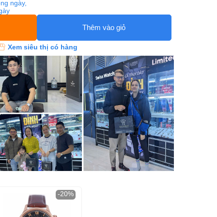
ng ngày,
ngày
Thêm vào giỏ
Xem siêu thị có hàng
-20%