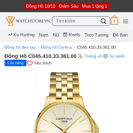
Bỏ
Đồng Hồ 10/10
Giảm Sâu
Mua 1 tặng 1
qua
nội
dung
Tìm
0
kiếm:
Xu Hướng
Reels
Nam
Nữ
Treo Tường
Để Bàn
Đồng hồ đeo tay
Đồng hồ Certina
C045.410.33.361.00
Đồng Hồ C045.410.33.361.00
Thông số
So sánh
Yêu thích
Còn hàng