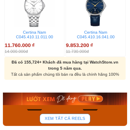
Certina Nam
Certina Nam
C045.410.11.011.00
C045.410.16.041.00
11.760.000
₫
9.853.200
₫
9
14.000.000đ
11.730.000đ
1
Đã có 155,724+ Khách đã mua hàng tại WatchStore.vn
trong 5 năm qua.
Tất cả sản phẩm chúng tôi bán ra đều là chính hãng 100%
Orient Nam RA-
Casio Nam MTS-
AA0B05R19B
115D-1AVDF
9.480.000₫
2.823.000₫
8.058.000₫
2.399.550₫
Mua ngay
Mua ngay
150
85
XEM TẤT CẢ REELS