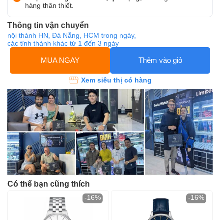
hàng thân thiết.
Thông tin vận chuyển
nội thành HN, Đà Nẵng, HCM trong ngày,
các tỉnh thành khác từ 1 đến 3 ngày
MUA NGAY
Thêm vào giỏ
Xem siêu thị có hàng
Có thể bạn cũng thích
-16%
-16%