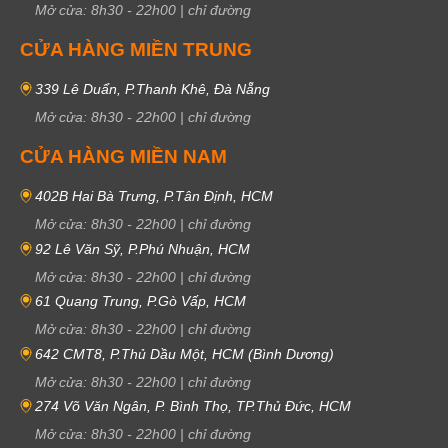
Mở cửa:
8h30
-
22h00
|
chỉ đường
CỬA HÀNG MIỀN TRUNG
339 Lê Duẩn, P.Thanh Khê, Đà Nẵng
Mở cửa:
8h30
-
22h00
|
chỉ đường
CỬA HÀNG MIỀN NAM
402B Hai Bà Trưng, P.Tân Định, HCM
Mở cửa:
8h30
-
22h00
|
chỉ đường
92 Lê Văn Sỹ, P.Phú Nhuận, HCM
Mở cửa:
8h30
-
22h00
|
chỉ đường
61 Quang Trung, P.Gò Vấp, HCM
Mở cửa:
8h30
-
22h00
|
chỉ đường
642 CMT8, P.Thủ Dầu Một, HCM (Bình Dương)
Mở cửa:
8h30
-
22h00
|
chỉ đường
274 Võ Văn Ngân, P. Bình Thọ, TP.Thủ Đức, HCM
Mở cửa:
8h30
-
22h00
|
chỉ đường