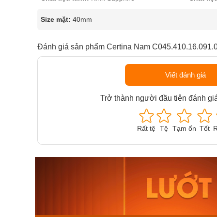
Size mặt:
40mm
Đánh giá sản phẩm Certina Nam C045.410.16.091.
Viết đánh giá
Trở thành người đầu tiên đánh gi
Rất tệ
Tệ
Tạm ổn
Tốt
R
Orient Nam RA-
Casio N
AA0B05R19B
115D-1A
9.480.000₫
2.823.000
8.058.000₫
2.399.5
Mua ngay
Mua ng