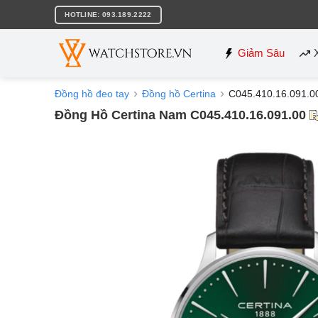
Bỏ
HOTLINE: 093.189.2222
qua
nội
dung
Giảm Sâu
Đồng hồ đeo tay
Đồng hồ Certina
C045.410.16.091.0
Đồng Hồ Certina Nam C045.410.16.091.00