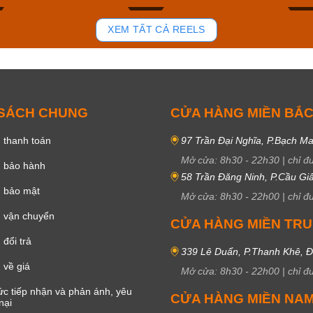
82
39
XEM TẤT CẢ REELS
 SÁCH CHUNG
CỬA HÀNG MIỀN BẮ
 thanh toán
97 Trần Đại Nghĩa, P.Bạch Ma
Mở cửa:
8h30
-
22h30
|
chỉ đ
h bảo hành
58 Trần Đăng Ninh, P.Cầu Giấ
h bảo mật
Mở cửa:
8h30
-
22h00
|
chỉ đ
 vận chuyển
CỬA HÀNG MIỀN TR
đổi trả
339 Lê Duẩn, P.Thanh Khê, 
 về giá
Mở cửa:
8h30
-
22h00
|
chỉ đ
c tiếp nhận và phản ánh, yêu
CỬA HÀNG MIỀN NA
nại