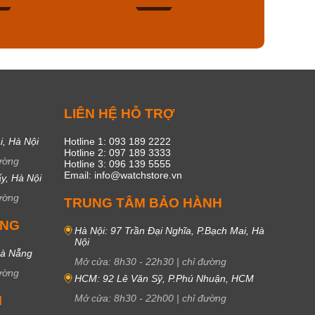
48
17
C
LIÊN HỆ HỖ TRỢ
i, Hà Nội
Hotline 1: 093 189 2222
Hotline 2: 097 189 3333
ường
Hotline 3: 096 139 5555
Email: info@watchstore.vn
y, Hà Nội
ường
TRUNG TÂM BẢO HÀNH
UNG
Hà Nội: 97 Trần Đại Nghĩa, P.Bạch Mai, Hà
Nội
Đà Nẵng
Mở cửa:
8h30
-
22h30
|
chỉ đường
ường
HCM: 92 Lê Văn Sỹ, P.Phú Nhuận, HCM
Mở cửa:
8h30
-
22h00
|
chỉ đường
M