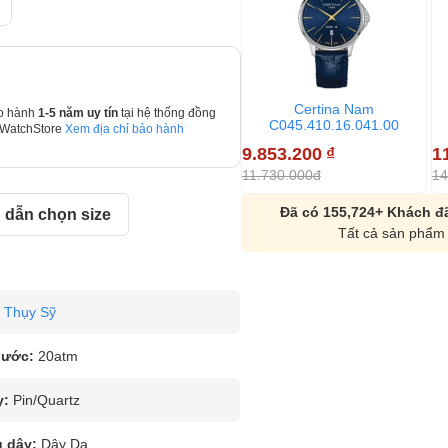
Certina Nam
o hành
1-5 năm uy tín
tại hệ thống đồng
C045.410.16.041.00
 WatchStore
Xem địa chỉ bảo hành
9.853.200
₫
1
11.730.000đ
14
Đã có 155,724+ Khách đã
dẫn chọn size
Tất cả sản phẩm 
Thụy Sỹ
nước:
20atm
y:
Pin/Quartz
u dây:
Dây Da