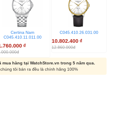
Certina Nam
C045.410.26.031.00
C045.41
C045.410.11.011.00
10.802.400
₫
14.624.40
1.760.000
₫
12.860.000đ
17.410.000đ
.000.000đ
 mua hàng tại WatchStore.vn trong 5 năm qua.
chúng tôi bán ra đều là chính hãng 100%