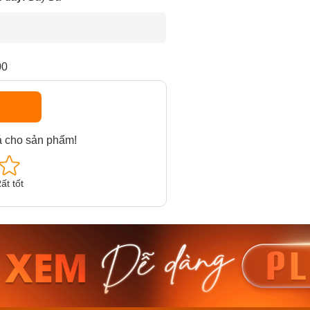
00
á cho sản phẩm!
ất tốt
am MTS-
Casio Nam MTS-
Casio U
VDF
RS100L-1AVDF
230EL-
₫
4.276.000₫
2.117.0
50₫
3.634.600₫
1.799.
ay
Mua ngay
Mua 