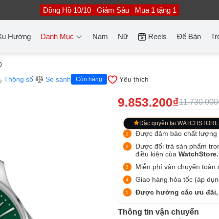
Đồng Hồ 10/10
Giảm Sâu
Mua 1 tặng 1
Xu Hướng
Danh Mục
Nam
Nữ
Reels
Để Bàn
Tr
0
Thông số
So sánh
Yêu thích
Còn hàng
9.853.200₫
11.730.000
Đặc quyền tại WATCHSTORE
Được đảm bảo chất lượng
Được đổi trả sản phẩm tro
điều kiện của
WatchStore
Miễn phí vận chuyển toàn q
Giao hàng hỏa tốc (áp dụng
Được hưởng các ưu đãi,
Thông tin vận chuyển