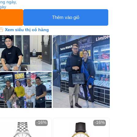
ng ngày,
ngày
Thêm vào giỏ
Xem siêu thị có hàng
-16%
-16%