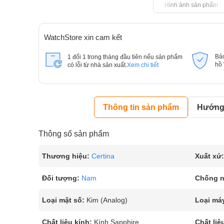
Hình ảnh sản phẩm
WatchStore xin cam kết
Bả
1 đổi 1 trong tháng đầu tiên nếu sản phẩm
hồ
có lỗi từ nhà sản xuất.
Xem chi tiết
Thông tin sản phẩm
Hướng 
Thông số sản phẩm
Thương hiệu:
Certina
Xuất xứ:
Đối tượng:
Nam
Chống 
Loại mặt số:
Kim (Analog)
Loại má
Chất liệu kính:
Kính Sapphire
Chất liệ