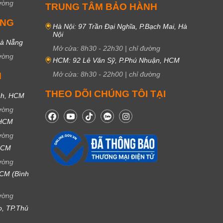
ường
TRUNG TÂM BẢO HÀNH
UNG
Hà Nội: 97 Trần Đại Nghĩa, P.Bạch Mai, Hà
Nội
Đà Nẵng
Mở cửa:
8h30
-
22h30
|
chỉ đường
ường
HCM: 92 Lê Văn Sỹ, P.Phú Nhuận, HCM
Mở cửa:
8h30
-
22h00
|
chỉ đường
M
THEO DÕI CHÚNG TÔI TẠI
nh, HCM
ường
 HCM
ường
 HCM
ường
CM (Bình
ường
ọ, TP.Thủ