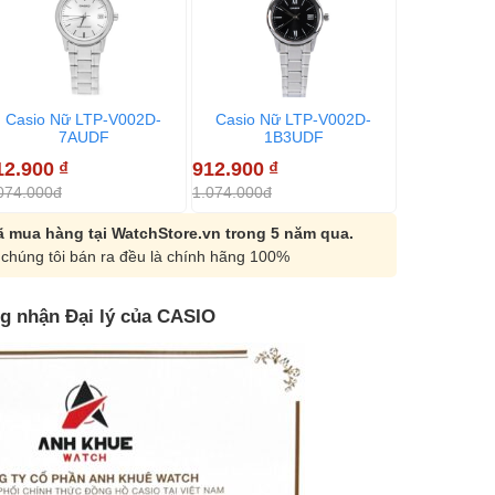
Casio Nữ LTP-V002D-
Casio Nữ LTP-V002D-
Casio Nữ
7AUDF
1B3UDF
2B
12.900
₫
912.900
₫
912.900
₫
074.000đ
1.074.000đ
1.074.000đ
 mua hàng tại WatchStore.vn trong 5 năm qua.
chúng tôi bán ra đều là chính hãng 100%
g nhận Đại lý của CASIO