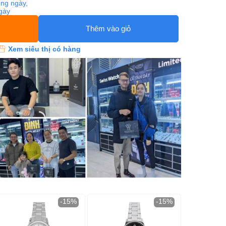
ng ngày,
ngày
Thêm vào giỏ
Xem siêu thị có hàng
-15%
-15%