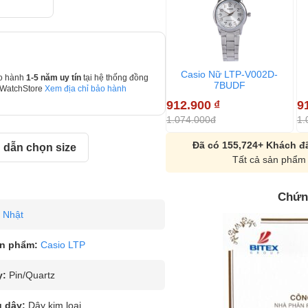
Casio Nữ LTP-V002D-
o hành
1-5 năm uy tín
tại hệ thống đồng
7BUDF
 WatchStore
Xem địa chỉ bảo hành
912.900
₫
9
1.074.000đ
1.
Đã có 155,724+ Khách đã
dẫn chọn size
Tất cả sản phẩm 
Chứn
Nhật
n phẩm:
Casio LTP
y:
Pin/Quartz
u dây:
Dây kim loại