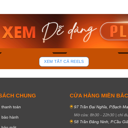
am MTS-
Casio Nam MTS-
Casio U
VDF
RS100L-1AVDF
230EL-
₫
4.276.000₫
2.117.0
50₫
3.634.600₫
1.799.
ay
Mua ngay
Mua 
84
43
XEM TẤT CẢ REELS
 SÁCH CHUNG
CỬA HÀNG MIỀN BẮ
 thanh toán
97 Trần Đại Nghĩa, P.Bạch Ma
Mở cửa:
8h30
-
22h30
|
chỉ đ
h bảo hành
58 Trần Đăng Ninh, P.Cầu Giấ
h bảo mật