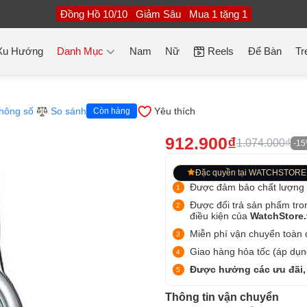
Đồng Hồ 10/10
Giảm Sâu
Mua 1 tặng 1
Xu Hướng
Danh Mục
Nam
Nữ
Reels
Để Bàn
Tr
hông số
So sánh
Yêu thích
Còn hàng
912.900₫
1.074.000₫
-1
Đặc quyền tại WATCHSTORE
Được đảm bảo chất lượng
Được đổi trả sản phẩm tro
điều kiện của
WatchStore
Miễn phí vận chuyển toàn q
Giao hàng hỏa tốc (áp dụng
Được hưởng các ưu đãi,
Thông tin vận chuyển