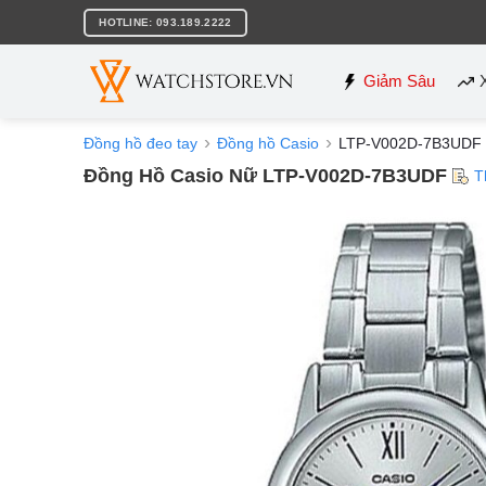
Bỏ
HOTLINE: 093.189.2222
qua
nội
dung
Giảm Sâu
Đồng hồ đeo tay
Đồng hồ Casio
LTP-V002D-7B3UDF
Đồng Hồ Casio Nữ LTP-V002D-7B3UDF
T