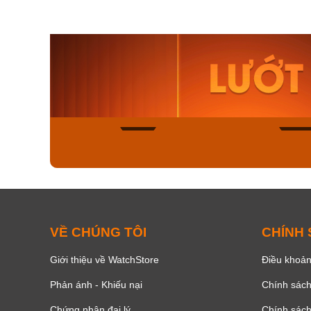
Orient Nam RA-
Casio N
AA0B05R19B
115D-1A
9.480.000₫
2.823.000
8.058.000₫
2.399.5
Mua ngay
Mua ng
150
VỀ CHÚNG TÔI
CHÍNH
Giới thiệu về WatchStore
Điều khoản
Phản ánh - Khiếu nại
Chính sác
Chứng nhận đại lý
Chính sác