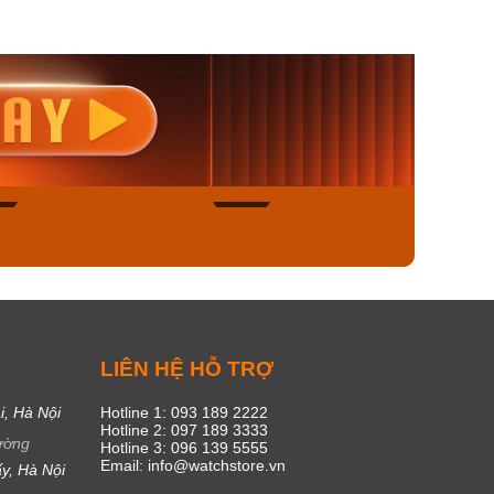
nisex AQ-
Casio Nữ LTP-V300L-
Casio
1ADF
4AUDF
1381L
00₫
1.893.000₫
1.893.
450₫
1.609.050₫
1.609
ngay
Mua ngay
Mua
49
17
C
LIÊN HỆ HỖ TRỢ
i, Hà Nội
Hotline 1: 093 189 2222
Hotline 2: 097 189 3333
ường
Hotline 3: 096 139 5555
Email: info@watchstore.vn
y, Hà Nội