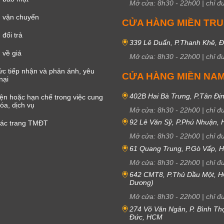
Mở cửa:
8h30
-
22h00
|
chỉ đ
 vận chuyển
CỬA HÀNG MIỀN TR
đổi trả
339 Lê Duẩn, P.Thanh Khê, 
 về giá
Mở cửa:
8h30
-
22h00
|
chỉ đ
c tiếp nhận và phản ánh, yêu
CỬA HÀNG MIỀN NA
nại
402B Hai Bà Trưng, P.Tân Đị
iện hoặc hạn chế trong việc cung
óa, dịch vụ
Mở cửa:
8h30
-
22h00
|
chỉ đ
92 Lê Văn Sỹ, P.Phú Nhuận,
các trang TMĐT
Mở cửa:
8h30
-
22h00
|
chỉ đ
61 Quang Trung, P.Gò Vấp,
Mở cửa:
8h30
-
22h00
|
chỉ đ
642 CMT8, P.Thủ Dầu Một, H
Dương)
Mở cửa:
8h30
-
22h00
|
chỉ đ
274 Võ Văn Ngân, P. Bình Th
Đức, HCM