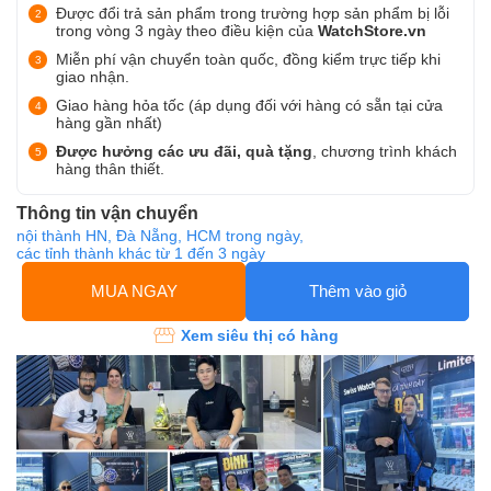
Được đổi trả sản phẩm trong trường hợp sản phẩm bị lỗi
trong vòng 3 ngày theo điều kiện của
WatchStore.vn
Miễn phí vận chuyển toàn quốc, đồng kiểm trực tiếp khi
giao nhận.
Giao hàng hỏa tốc (áp dụng đối với hàng có sẵn tại cửa
hàng gần nhất)
Được hưởng các ưu đãi, quà tặng
, chương trình khách
hàng thân thiết.
Thông tin vận chuyển
nội thành HN, Đà Nẵng, HCM trong ngày,
các tỉnh thành khác từ 1 đến 3 ngày
MUA NGAY
Thêm vào giỏ
Xem siêu thị có hàng