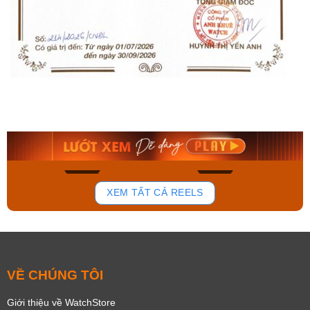
Orient Nam RA-
Casio Nam MTS-
AA0B05R19B
115D-1AVDF
9.480.000₫
2.823.000₫
8.058.000₫
2.399.550₫
Mua ngay
Mua ngay
136
81
XEM TẤT CẢ REELS
VỀ CHÚNG TÔI
Giới thiệu về WatchStore