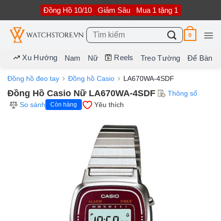
Bỏ
Đồng Hồ 10/10
Giảm Sâu
Mua 1 tặng 1
qua
nội
dung
Tìm
0
kiếm:
Xu Hướng
Reels
Nam
Nữ
Treo Tường
Để Bàn
Đồng hồ đeo tay
Đồng hồ Casio
LA670WA-4SDF
Đồng Hồ Casio Nữ LA670WA-4SDF
Thông số
So sánh
Yêu thích
Còn hàng