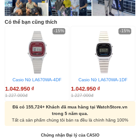
Có thể bạn cũng thích
-15%
-15%
Casio Nữ LA670WA-4DF
Casio Nữ LA670WA-1DF
1.042.950
₫
1.042.950
₫
1
1.227.000đ
1.227.000đ
1
Đã có 155,724+ Khách đã mua hàng tại WatchStore.vn
trong 5 năm qua.
Tất cả sản phẩm chúng tôi bán ra đều là chính hãng 100%
Chứng nhận Đại lý của CASIO