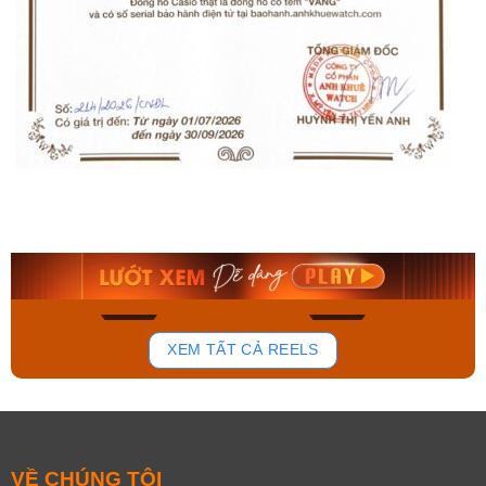
Orient Nam RA-
Casio Nam MTS-
AA0B05R19B
115D-1AVDF
9.480.000₫
2.823.000₫
8.058.000₫
2.399.550₫
Mua ngay
Mua ngay
150
84
XEM TẤT CẢ REELS
VỀ CHÚNG TÔI