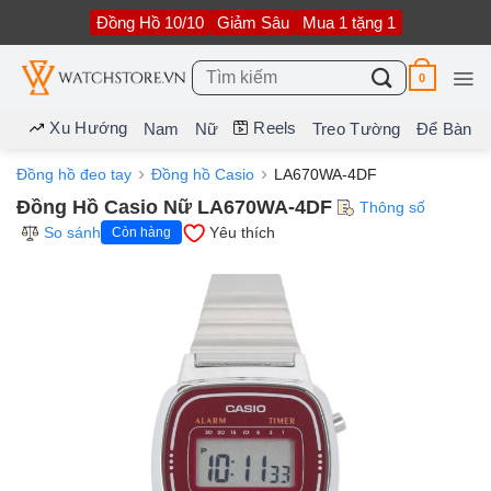
Bỏ
Đồng Hồ 10/10
Giảm Sâu
Mua 1 tặng 1
qua
nội
dung
Tìm
0
kiếm:
Xu Hướng
Reels
Nam
Nữ
Treo Tường
Để Bàn
Đồng hồ đeo tay
Đồng hồ Casio
LA670WA-4DF
Đồng Hồ Casio Nữ LA670WA-4DF
Thông số
So sánh
Yêu thích
Còn hàng