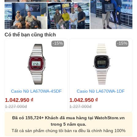
Có thể bạn cũng thích
-15%
-15%
Casio Nữ LA670WA-4SDF
Casio Nữ LA670WA-1DF
1.042.950
₫
1.042.950
₫
1
1.227.000đ
1.227.000đ
1
Đã có 155,724+ Khách đã mua hàng tại WatchStore.vn
trong 5 năm qua.
Tất cả sản phẩm chúng tôi bán ra đều là chính hãng 100%