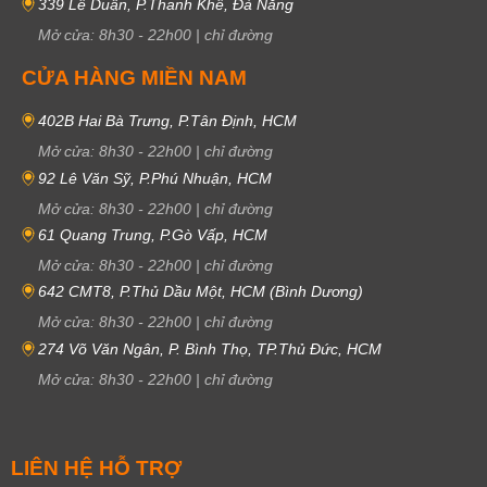
339 Lê Duẩn, P.Thanh Khê, Đà Nẵng
Mở cửa:
8h30
-
22h00
|
chỉ đường
CỬA HÀNG MIỀN NAM
402B Hai Bà Trưng, P.Tân Định, HCM
Mở cửa:
8h30
-
22h00
|
chỉ đường
92 Lê Văn Sỹ, P.Phú Nhuận, HCM
Mở cửa:
8h30
-
22h00
|
chỉ đường
61 Quang Trung, P.Gò Vấp, HCM
Mở cửa:
8h30
-
22h00
|
chỉ đường
642 CMT8, P.Thủ Dầu Một, HCM (Bình Dương)
Mở cửa:
8h30
-
22h00
|
chỉ đường
274 Võ Văn Ngân, P. Bình Thọ, TP.Thủ Đức, HCM
Mở cửa:
8h30
-
22h00
|
chỉ đường
LIÊN HỆ HỖ TRỢ