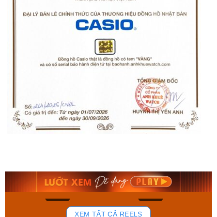
Orient Nam RA-
Casio Nam MTS-
AA0B05R19B
115D-1AVDF
9.480.000₫
2.823.000₫
8.058.000₫
2.399.550₫
Mua ngay
Mua ngay
140
83
XEM TẤT CẢ REELS