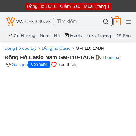
Bỏ
Đồng Hồ 10/10
Giảm Sâu
Mua 1 tặng 1
qua
nội
dung
Tìm
0
kiếm:
Xu Hướng
Reels
Nam
Nữ
Treo Tường
Để Bàn
Đồng hồ đeo tay
Đồng hồ Casio
GM-110-1ADR
Đồng Hồ Casio Nam GM-110-1ADR
Thông số
So sánh
Yêu thích
Còn hàng