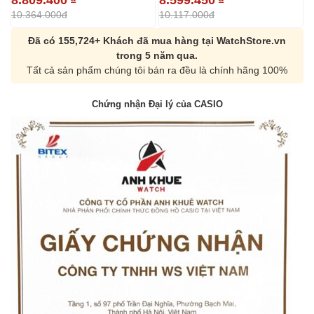
1
10.364.000đ
10.117.000đ
Đã có 155,724+ Khách đã mua hàng tại WatchStore.vn
trong 5 năm qua.
Tất cả sản phẩm chúng tôi bán ra đều là chính hãng 100%
Chứng nhận Đại lý của CASIO