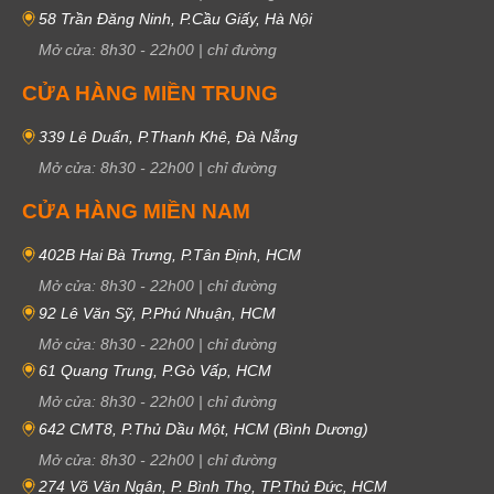
58 Trần Đăng Ninh, P.Cầu Giấy, Hà Nội
Mở cửa:
8h30
-
22h00
|
chỉ đường
CỬA HÀNG MIỀN TRUNG
339 Lê Duẩn, P.Thanh Khê, Đà Nẵng
Mở cửa:
8h30
-
22h00
|
chỉ đường
CỬA HÀNG MIỀN NAM
402B Hai Bà Trưng, P.Tân Định, HCM
Mở cửa:
8h30
-
22h00
|
chỉ đường
92 Lê Văn Sỹ, P.Phú Nhuận, HCM
Mở cửa:
8h30
-
22h00
|
chỉ đường
61 Quang Trung, P.Gò Vấp, HCM
Mở cửa:
8h30
-
22h00
|
chỉ đường
642 CMT8, P.Thủ Dầu Một, HCM (Bình Dương)
Mở cửa:
8h30
-
22h00
|
chỉ đường
274 Võ Văn Ngân, P. Bình Thọ, TP.Thủ Đức, HCM