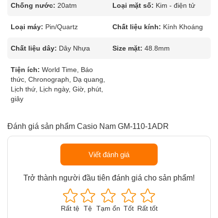
Chống nước:
20atm
Loại mặt số:
Kim - điện tử
Loại máy:
Pin/Quartz
Chất liệu kính:
Kính Khoáng
Chất liệu dây:
Dây Nhựa
Size mặt:
48.8mm
Tiện ích:
World Time, Báo
thức, Chronograph, Dạ quang,
Lịch thứ, Lịch ngày, Giờ, phút,
giây
Đánh giá sản phẩm Casio Nam GM-110-1ADR
Viết đánh giá
Trở thành người đầu tiên đánh giá cho sản phẩm!
Rất tệ
Tệ
Tạm ổn
Tốt
Rất tốt