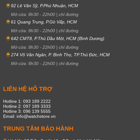
92 Lê Văn Sỹ, P.Phú Nhuận, HCM
Mở cửa:
8h30
-
22h00
|
chỉ đường
61 Quang Trung, P.Gò Vấp, HCM
Mở cửa:
8h30
-
22h00
|
chỉ đường
642 CMT8, P.Thủ Dầu Một, HCM (Bình Dương)
Mở cửa:
8h30
-
22h00
|
chỉ đường
274 Võ Văn Ngân, P. Bình Thọ, TP.Thủ Đức, HCM
Mở cửa:
8h30
-
22h00
|
chỉ đường
LIÊN HỆ HỖ TRỢ
Hotline 1: 093 189 2222
Hotline 2: 097 189 3333
Hotline 3: 096 139 5555
Email: info@watchstore.vn
TRUNG TÂM BẢO HÀNH