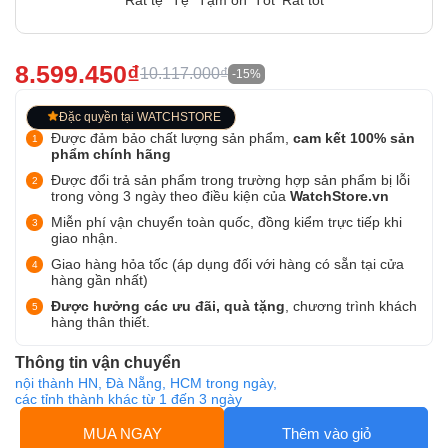
Rất tệ
Tệ
Tạm ổn
Tốt
Rất tốt
8.599.450₫
10.117.000₫
-15%
Đặc quyền tại WATCHSTORE
Được đảm bảo chất lượng sản phẩm,
cam kết 100% sản
phẩm chính hãng
Được đổi trả sản phẩm trong trường hợp sản phẩm bị lỗi
trong vòng 3 ngày theo điều kiện của
WatchStore.vn
Miễn phí vận chuyển toàn quốc, đồng kiểm trực tiếp khi
giao nhận.
Giao hàng hỏa tốc (áp dụng đối với hàng có sẵn tại cửa
hàng gần nhất)
Được hưởng các ưu đãi, quà tặng
, chương trình khách
hàng thân thiết.
Thông tin vận chuyển
nội thành HN, Đà Nẵng, HCM trong ngày,
các tỉnh thành khác từ 1 đến 3 ngày
MUA NGAY
Thêm vào giỏ