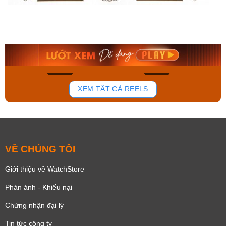
Orient Nam RA-
Casio Nam MTS-
AA0B05R19B
115D-1AVDF
9.480.000₫
2.823.000₫
8.058.000₫
2.399.550₫
Mua ngay
Mua ngay
136
81
XEM TẤT CẢ REELS
VỀ CHÚNG TÔI
Giới thiệu về WatchStore
Phản ánh - Khiếu nại
Chứng nhận đại lý
Tin tức công ty