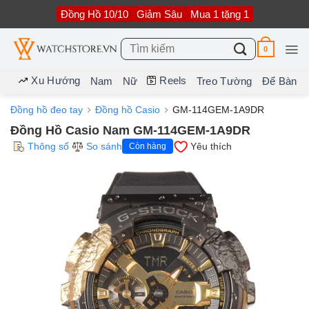
Bỏ
Đồng Hồ 10/10
Giảm Sâu
Mua 1 tặng 1
qua
nội
dung
Tìm
0
kiếm:
Xu Hướng
Reels
Nam
Nữ
Treo Tường
Để Bàn
Đồng hồ đeo tay
Đồng hồ Casio
GM-114GEM-1A9DR
Đồng Hồ Casio Nam GM-114GEM-1A9DR
Thông số
So sánh
Yêu thích
Còn hàng