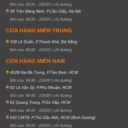
Mở cửa:
8h30
-
22h30
|
chỉ đường
58 Trần Đăng Ninh, P.Cầu Giấy, Hà Nội
Mở cửa:
8h30
-
22h00
|
chỉ đường
CỬA HÀNG MIỀN TRUNG
339 Lê Duẩn, P.Thanh Khê, Đà Nẵng
Mở cửa:
8h30
-
22h00
|
chỉ đường
CỬA HÀNG MIỀN NAM
402B Hai Bà Trưng, P.Tân Định, HCM
Mở cửa:
8h30
-
22h00
|
chỉ đường
92 Lê Văn Sỹ, P.Phú Nhuận, HCM
Mở cửa:
8h30
-
22h00
|
chỉ đường
61 Quang Trung, P.Gò Vấp, HCM
Mở cửa:
8h30
-
22h00
|
chỉ đường
642 CMT8, P.Thủ Dầu Một, HCM (Bình Dương)
Mở cửa:
8h30
-
22h00
|
chỉ đường