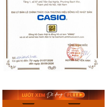
Orient Nam RA-
Casio Nam MTS-
AA0B05R19B
115D-1AVDF
9.480.000₫
2.823.000₫
8.058.000₫
2.399.550₫
Mua ngay
Mua ngay
136
81