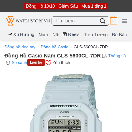
Bỏ
Đồng Hồ 10/10
Giảm Sâu
Mua 1 tặng 1
qua
nội
dung
Tìm
0
kiếm:
Xu Hướng
Reels
Nam
Nữ
Treo Tường
Để Bàn
Đồng hồ đeo tay
Đồng hồ Casio
GLS-5600CL-7DR
Đồng Hồ Casio Nam GLS-5600CL-7DR
Thông số
So sánh
Yêu thích
Liên hệ