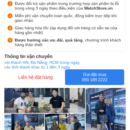
Được đổi trả sản phẩm trong trường hợp sản phẩm bị lỗi
trong vòng 3 ngày theo điều kiện của
WatchStore.vn
Miễn phí vận chuyển toàn quốc, đồng kiểm trực tiếp khi
giao nhận.
Giao hàng hỏa tốc (áp dụng đối với hàng có sẵn tại cửa
hàng gần nhất)
Được hưởng các ưu đãi, quà tặng
, chương trình khách
hàng thân thiết.
Thông tin vận chuyển
nội thành HN, Đà Nẵng, HCM trong ngày,
các tỉnh thành khác từ 1 đến 3 ngày
Gọi đặt mua
Liên hệ đặt hàng
093 189 2222