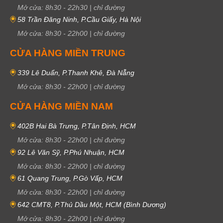
Mở cửa:
8h30
-
22h30
|
chỉ đường
58 Trần Đăng Ninh, P.Cầu Giấy, Hà Nội
Mở cửa:
8h30
-
22h00
|
chỉ đường
CỬA HÀNG MIỀN TRUNG
339 Lê Duẩn, P.Thanh Khê, Đà Nẵng
Mở cửa:
8h30
-
22h00
|
chỉ đường
CỬA HÀNG MIỀN NAM
402B Hai Bà Trưng, P.Tân Định, HCM
Mở cửa:
8h30
-
22h00
|
chỉ đường
92 Lê Văn Sỹ, P.Phú Nhuận, HCM
Mở cửa:
8h30
-
22h00
|
chỉ đường
61 Quang Trung, P.Gò Vấp, HCM
Mở cửa:
8h30
-
22h00
|
chỉ đường
642 CMT8, P.Thủ Dầu Một, HCM (Bình Dương)
Mở cửa:
8h30
-
22h00
|
chỉ đường