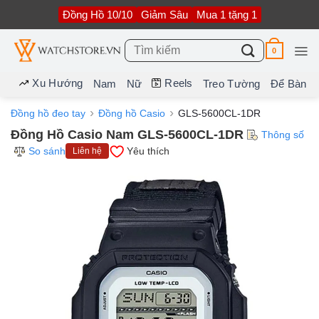
Bỏ
Đồng Hồ 10/10
Giảm Sâu
Mua 1 tặng 1
qua
nội
dung
Tìm
0
kiếm:
Xu Hướng
Reels
Nam
Nữ
Treo Tường
Để Bàn
Đồng hồ đeo tay
Đồng hồ Casio
GLS-5600CL-1DR
Đồng Hồ Casio Nam GLS-5600CL-1DR
Thông số
So sánh
Yêu thích
Liên hệ