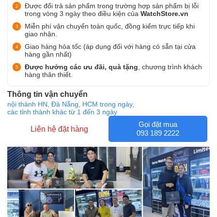
Được đổi trả sản phẩm trong trường hợp sản phẩm bị lỗi
trong vòng 3 ngày theo điều kiện của
WatchStore.vn
Miễn phí vận chuyển toàn quốc, đồng kiểm trực tiếp khi
giao nhận.
Giao hàng hỏa tốc (áp dụng đối với hàng có sẵn tại cửa
hàng gần nhất)
Được hưởng các ưu đãi, quà tặng
, chương trình khách
hàng thân thiết.
Thông tin vận chuyển
nội thành HN, Đà Nẵng, HCM trong ngày,
các tỉnh thành khác từ 1 đến 3 ngày
Gọi đặt mua
Liên hệ đặt hàng
093 189 2222