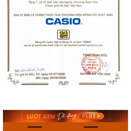
Orient Nam RA-
Casio Nam MTS-
AA0B05R19B
115D-1AVDF
9.480.000₫
2.823.000₫
8.058.000₫
2.399.550₫
Mua ngay
Mua ngay
143
83