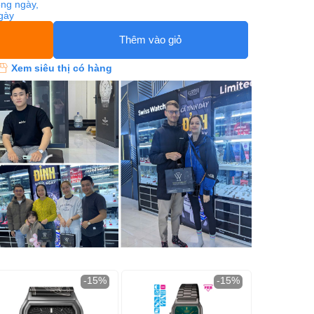
ng ngày,
ngày
Thêm vào giỏ
Xem siêu thị có hàng
-15%
-15%