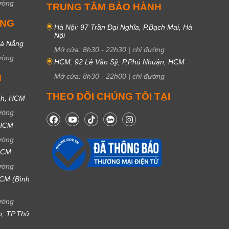
ường
TRUNG TÂM BẢO HÀNH
UNG
Hà Nội: 97 Trần Đại Nghĩa, P.Bạch Mai, Hà
Nội
Đà Nẵng
Mở cửa:
8h30
-
22h30
|
chỉ đường
ường
HCM: 92 Lê Văn Sỹ, P.Phú Nhuận, HCM
Mở cửa:
8h30
-
22h00
|
chỉ đường
M
THEO DÕI CHÚNG TÔI TẠI
nh, HCM
ường
 HCM
ường
 HCM
ường
CM (Bình
ường
ọ, TP.Thủ