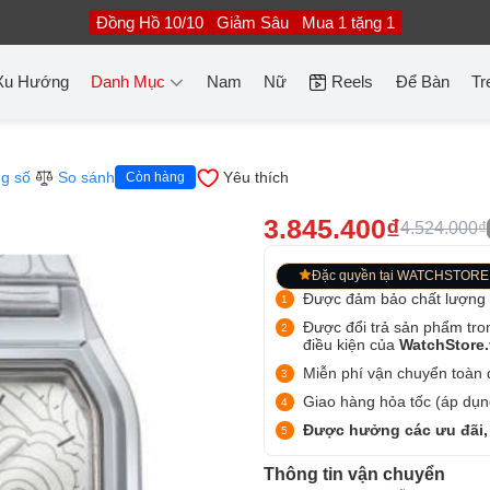
Đồng Hồ 10/10
Giảm Sâu
Mua 1 tặng 1
Xu Hướng
Danh Mục
Nam
Nữ
Reels
Để Bàn
Tr
g số
So sánh
Yêu thích
Còn hàng
3.845.400₫
4.524.000₫
Đặc quyền tại WATCHSTORE
Được đảm bảo chất lượng
Được đổi trả sản phẩm tro
điều kiện của
WatchStore
Miễn phí vận chuyển toàn q
Giao hàng hỏa tốc (áp dụng
Được hưởng các ưu đãi,
Thông tin vận chuyển