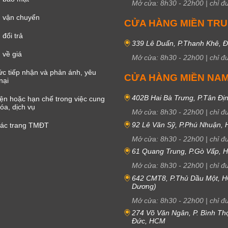
Mở cửa:
8h30
-
22h00
|
chỉ đ
 vận chuyển
CỬA HÀNG MIỀN TR
đổi trả
339 Lê Duẩn, P.Thanh Khê, 
 về giá
Mở cửa:
8h30
-
22h00
|
chỉ đ
c tiếp nhận và phản ánh, yêu
CỬA HÀNG MIỀN NA
nại
402B Hai Bà Trưng, P.Tân Đị
iện hoặc hạn chế trong việc cung
óa, dịch vụ
Mở cửa:
8h30
-
22h00
|
chỉ đ
92 Lê Văn Sỹ, P.Phú Nhuận,
các trang TMĐT
Mở cửa:
8h30
-
22h00
|
chỉ đ
61 Quang Trung, P.Gò Vấp,
Mở cửa:
8h30
-
22h00
|
chỉ đ
642 CMT8, P.Thủ Dầu Một, H
Dương)
Mở cửa:
8h30
-
22h00
|
chỉ đ
274 Võ Văn Ngân, P. Bình Th
Đức, HCM