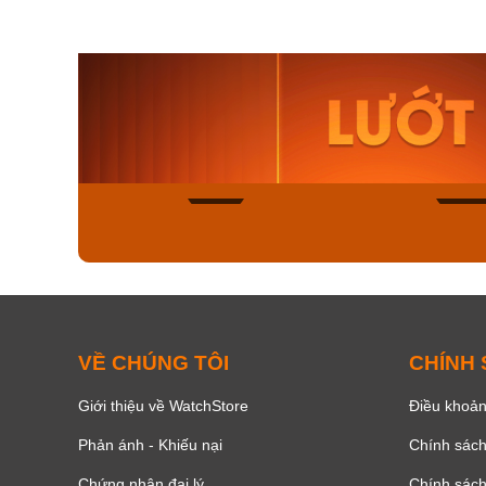
Orient Nam RA-
Casio N
AA0B05R19B
115D-1A
9.480.000₫
2.823.000
8.058.000₫
2.399.5
Mua ngay
Mua ng
136
VỀ CHÚNG TÔI
CHÍNH
Giới thiệu về WatchStore
Điều khoản
Phản ánh - Khiếu nại
Chính sác
Chứng nhận đại lý
Chính sác