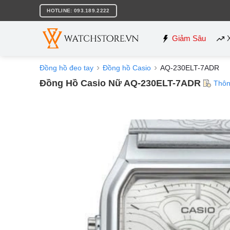
Bỏ
HOTLINE: 093.189.2222
qua
nội
dung
Giảm Sâu
Đồng hồ đeo tay
Đồng hồ Casio
AQ-230ELT-7ADR
Đồng Hồ Casio Nữ AQ-230ELT-7ADR
Thôn