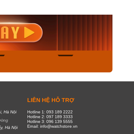
nisex AQ-
Casio Nữ LTP-V300L-
Casio
1ADF
4AUDF
1381L
00₫
1.893.000₫
1.893.
450₫
1.609.050₫
1.609
ngay
Mua ngay
Mua
45
17
C
LIÊN HỆ HỖ TRỢ
i, Hà Nội
Hotline 1: 093 189 2222
Hotline 2: 097 189 3333
ường
Hotline 3: 096 139 5555
Email: info@watchstore.vn
y, Hà Nội