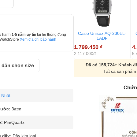
Casio Unisex AQ-230EL-
o hành
1-5 năm uy tín
tại hệ thống đồng
1ADF
 WatchStore
Xem địa chỉ bảo hành
1.799.450
₫
4
2.117.000đ
5.
Đã có 155,724+ Khách đã
dẫn chọn size
Tất cả sản phẩm 
Chứn
Nhật
nước:
3atm
y:
Pin/Quartz
u dây:
Dây kim loại