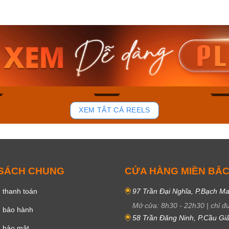
am MTS-
Casio Nam MTS-
Casio U
VDF
RS100L-1AVDF
230EL-
₫
4.276.000₫
2.117.0
50₫
3.634.600₫
1.799.
ay
Mua ngay
Mua 
81
37
XEM TẤT CẢ REELS
 SÁCH CHUNG
CỬA HÀNG MIỀN BẮ
 thanh toán
97 Trần Đại Nghĩa, P.Bạch Ma
Mở cửa:
8h30
-
22h30
|
chỉ đ
h bảo hành
58 Trần Đăng Ninh, P.Cầu Giấ
h bảo mật