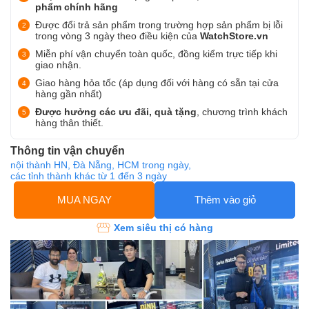
phẩm chính hãng
Được đổi trả sản phẩm trong trường hợp sản phẩm bị lỗi
trong vòng 3 ngày theo điều kiện của
WatchStore.vn
Miễn phí vận chuyển toàn quốc, đồng kiểm trực tiếp khi
giao nhận.
Giao hàng hỏa tốc (áp dụng đối với hàng có sẵn tại cửa
hàng gần nhất)
Được hưởng các ưu đãi, quà tặng
, chương trình khách
hàng thân thiết.
Thông tin vận chuyển
nội thành HN, Đà Nẵng, HCM trong ngày,
các tỉnh thành khác từ 1 đến 3 ngày
MUA NGAY
Thêm vào giỏ
Xem siêu thị có hàng