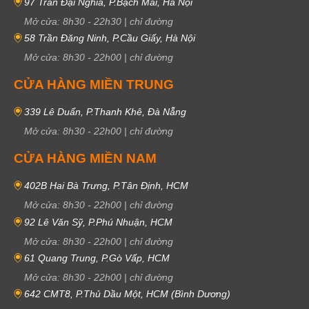
97 Trần Đại Nghĩa, P.Bạch Mai, Hà Nội
Mở cửa:
8h30
-
22h30
|
chỉ đường
58 Trần Đăng Ninh, P.Cầu Giấy, Hà Nội
Mở cửa:
8h30
-
22h00
|
chỉ đường
CỬA HÀNG MIỀN TRUNG
339 Lê Duẩn, P.Thanh Khê, Đà Nẵng
Mở cửa:
8h30
-
22h00
|
chỉ đường
CỬA HÀNG MIỀN NAM
402B Hai Bà Trưng, P.Tân Định, HCM
Mở cửa:
8h30
-
22h00
|
chỉ đường
92 Lê Văn Sỹ, P.Phú Nhuận, HCM
Mở cửa:
8h30
-
22h00
|
chỉ đường
61 Quang Trung, P.Gò Vấp, HCM
Mở cửa:
8h30
-
22h00
|
chỉ đường
642 CMT8, P.Thủ Dầu Một, HCM (Bình Dương)