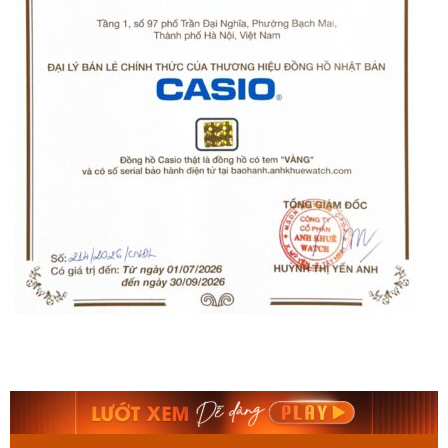
Orient Nam RA-
Casio Nam MTS-
AA0B05R19B
115D-1AVDF
9.480.000₫
2.823.000₫
8.058.000₫
2.399.550₫
Mua ngay
Mua ngay