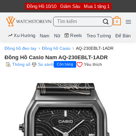
Bỏ
Đồng Hồ 10/10
Giảm Sâu
Mua 1 tặng 1
qua
nội
dung
Tìm
0
kiếm:
Xu Hướng
Reels
Nam
Nữ
Treo Tường
Để Bàn
Đồng hồ đeo tay
Đồng hồ Casio
AQ-230EBLT-1ADR
Đồng Hồ Casio Nam AQ-230EBLT-1ADR
Thông số
So sánh
Yêu thích
Còn hàng