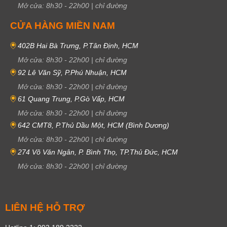
Mở cửa:
8h30
-
22h00
|
chỉ đường
CỬA HÀNG MIỀN NAM
402B Hai Bà Trưng, P.Tân Định, HCM
Mở cửa:
8h30
-
22h00
|
chỉ đường
92 Lê Văn Sỹ, P.Phú Nhuận, HCM
Mở cửa:
8h30
-
22h00
|
chỉ đường
61 Quang Trung, P.Gò Vấp, HCM
Mở cửa:
8h30
-
22h00
|
chỉ đường
642 CMT8, P.Thủ Dầu Một, HCM (Bình Dương)
Mở cửa:
8h30
-
22h00
|
chỉ đường
274 Võ Văn Ngân, P. Bình Thọ, TP.Thủ Đức, HCM
Mở cửa:
8h30
-
22h00
|
chỉ đường
LIÊN HỆ HỖ TRỢ