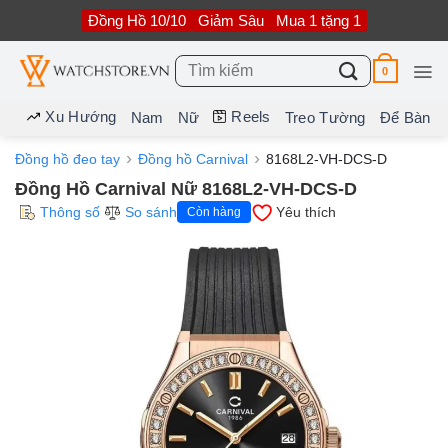
Bỏ
Đồng Hồ 10/10
Giảm Sâu
Mua 1 tặng 1
qua
nội
dung
Tìm
0
kiếm:
Xu Hướng
Reels
Nam
Nữ
Treo Tường
Để Bàn
Đồng hồ đeo tay
Đồng hồ Carnival
8168L2-VH-DCS-D
Đồng Hồ Carnival Nữ 8168L2-VH-DCS-D
Thông số
So sánh
Yêu thích
Còn hàng