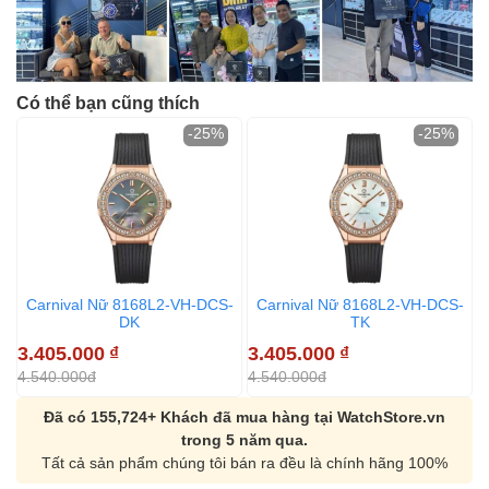
Có thể bạn cũng thích
-25%
-25%
Carnival Nữ 8168L2-VH-DCS-
Carnival Nữ 8168L2-VH-DCS-
DK
TK
3
3.405.000
₫
3.405.000
₫
4
4.540.000đ
4.540.000đ
Đã có 155,724+ Khách đã mua hàng tại WatchStore.vn
trong 5 năm qua.
Tất cả sản phẩm chúng tôi bán ra đều là chính hãng 100%