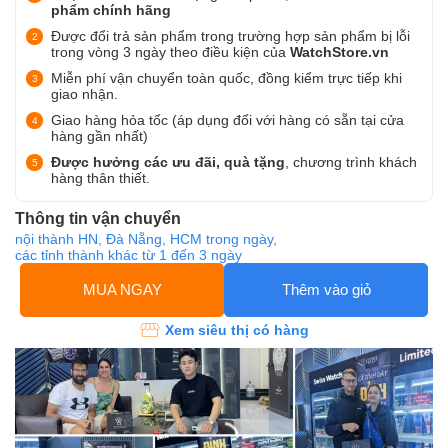
phẩm chính hãng
Được đổi trả sản phẩm trong trường hợp sản phẩm bị lỗi
trong vòng 3 ngày theo điều kiện của
WatchStore.vn
Miễn phí vận chuyển toàn quốc, đồng kiểm trực tiếp khi
giao nhận.
Giao hàng hỏa tốc (áp dụng đối với hàng có sẵn tại cửa
hàng gần nhất)
Được hưởng các ưu đãi, quà tặng
, chương trình khách
hàng thân thiết.
Thông tin vận chuyển
nội thành HN, Đà Nẵng, HCM trong ngày,
các tỉnh thành khác từ 1 đến 3 ngày
MUA NGAY
Thêm vào giỏ
Xem siêu thị có hàng