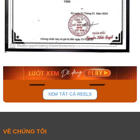
Orient Nam RA-
Casio Nam MTS-
AA0B05R19B
115D-1AVDF
9.480.000₫
2.823.000₫
8.058.000₫
2.399.550₫
Mua ngay
Mua ngay
129
78
XEM TẤT CẢ REELS
VỀ CHÚNG TÔI