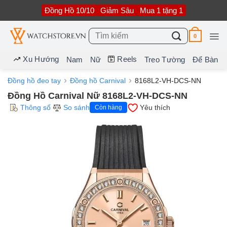
Bỏ
Đồng Hồ 10/10
Giảm Sâu
Mua 1 tặng 1
qua
nội
dung
Tìm
0
kiếm:
Xu Hướng
Reels
Nam
Nữ
Treo Tường
Để Bàn
Đồng hồ đeo tay
Đồng hồ Carnival
8168L2-VH-DCS-NN
Đồng Hồ Carnival Nữ 8168L2-VH-DCS-NN
Thông số
So sánh
Yêu thích
Còn hàng