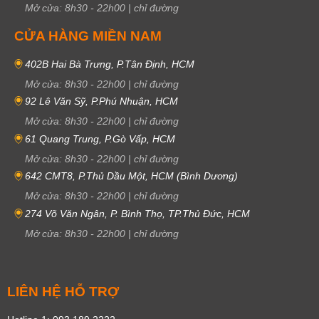
Mở cửa:
8h30
-
22h00
|
chỉ đường
CỬA HÀNG MIỀN NAM
402B Hai Bà Trưng, P.Tân Định, HCM
Mở cửa:
8h30
-
22h00
|
chỉ đường
92 Lê Văn Sỹ, P.Phú Nhuận, HCM
Mở cửa:
8h30
-
22h00
|
chỉ đường
61 Quang Trung, P.Gò Vấp, HCM
Mở cửa:
8h30
-
22h00
|
chỉ đường
642 CMT8, P.Thủ Dầu Một, HCM (Bình Dương)
Mở cửa:
8h30
-
22h00
|
chỉ đường
274 Võ Văn Ngân, P. Bình Thọ, TP.Thủ Đức, HCM
Mở cửa:
8h30
-
22h00
|
chỉ đường
LIÊN HỆ HỖ TRỢ