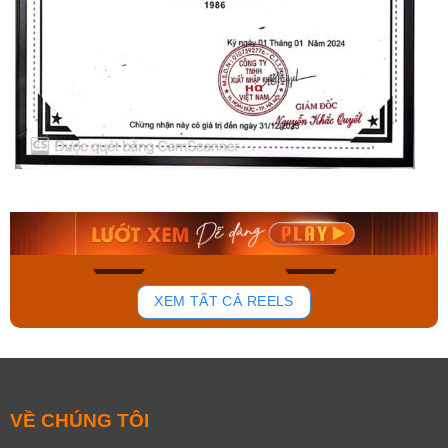
Orient Nam RA-
Casio Nam MTS-
AA0B05R19B
115D-1AVDF
9.480.000₫
2.823.000₫
8.058.000₫
2.399.550₫
Mua ngay
Mua ngay
168
95
XEM TẤT CẢ REELS
VỀ CHÚNG TÔI