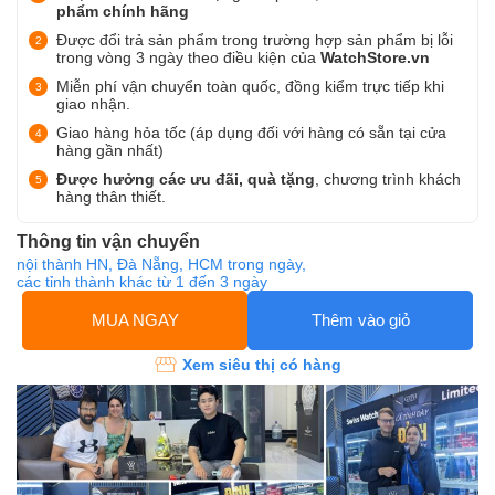
phẩm chính hãng
Được đổi trả sản phẩm trong trường hợp sản phẩm bị lỗi
trong vòng 3 ngày theo điều kiện của
WatchStore.vn
Miễn phí vận chuyển toàn quốc, đồng kiểm trực tiếp khi
giao nhận.
Giao hàng hỏa tốc (áp dụng đối với hàng có sẵn tại cửa
hàng gần nhất)
Được hưởng các ưu đãi, quà tặng
, chương trình khách
hàng thân thiết.
Thông tin vận chuyển
nội thành HN, Đà Nẵng, HCM trong ngày,
các tỉnh thành khác từ 1 đến 3 ngày
MUA NGAY
Thêm vào giỏ
Xem siêu thị có hàng