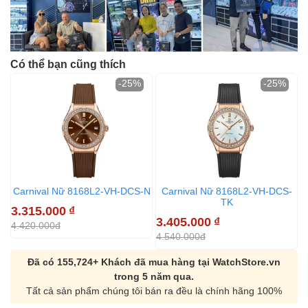
Có thể bạn cũng thích
-25%
-25%
Carnival Nữ 8168L2-VH-DCS-N
Carnival Nữ 8168L2-VH-DCS-
TK
3.315.000
₫
3.405.000
₫
3
4.420.000đ
4.540.000đ
4
Đã có 155,724+ Khách đã mua hàng tại WatchStore.vn
trong 5 năm qua.
Tất cả sản phẩm chúng tôi bán ra đều là chính hãng 100%