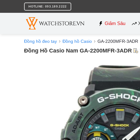
Bỏ
HOTLINE: 093.189.2222
qua
nội
dung
Giảm Sâu
Đồng hồ đeo tay
Đồng hồ Casio
GA-2200MFR-3ADR
Đồng Hồ Casio Nam GA-2200MFR-3ADR