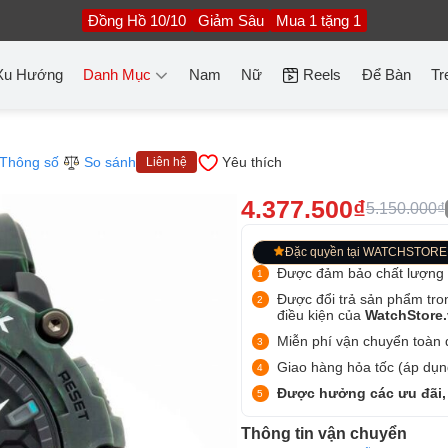
Đồng Hồ 10/10
Giảm Sâu
Mua 1 tặng 1
Xu Hướng
Danh Mục
Nam
Nữ
Reels
Để Bàn
Tr
Thông số
So sánh
Yêu thích
Liên hệ
4.377.500₫
5.150.000₫
Đặc quyền tại WATCHSTORE
Được đảm bảo chất lượng
Được đổi trả sản phẩm tro
điều kiện của
WatchStore
Miễn phí vận chuyển toàn q
Giao hàng hỏa tốc (áp dụng
Được hưởng các ưu đãi,
Thông tin vận chuyển