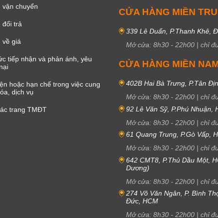
 vận chuyển
CỬA HÀNG MIỀN TR
đổi trả
339 Lê Duẩn, P.Thanh Khê, 
 về giá
Mở cửa:
8h30
-
22h00
|
chỉ đ
c tiếp nhận và phản ánh, yêu
CỬA HÀNG MIỀN NA
nại
402B Hai Bà Trưng, P.Tân Đị
iện hoặc hạn chế trong việc cung
óa, dịch vụ
Mở cửa:
8h30
-
22h00
|
chỉ đ
92 Lê Văn Sỹ, P.Phú Nhuận,
các trang TMĐT
Mở cửa:
8h30
-
22h00
|
chỉ đ
61 Quang Trung, P.Gò Vấp,
Mở cửa:
8h30
-
22h00
|
chỉ đ
642 CMT8, P.Thủ Dầu Một, H
Dương)
Mở cửa:
8h30
-
22h00
|
chỉ đ
274 Võ Văn Ngân, P. Bình Th
Đức, HCM
Mở cửa:
8h30
-
22h00
|
chỉ đ