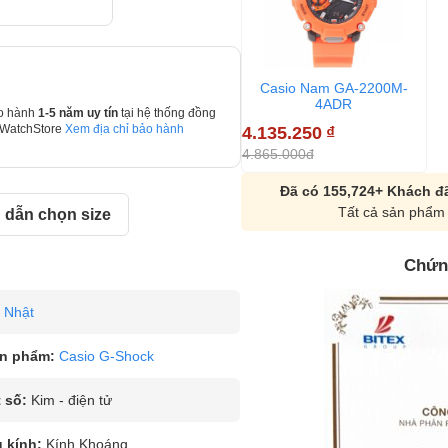
Casio Nam GA-2200M-
4ADR
o hành
1-5 năm uy tín
tại hệ thống đồng
4.135.250
₫
 WatchStore
Xem địa chỉ bảo hành
4.865.000đ
Đã có 155,724+ Khách đã
Tất cả sản phẩm 
dẫn chọn size
Chứn
Nhật
n phẩm:
Casio G-Shock
 số:
Kim - điện tử
u kính:
Kính Khoáng