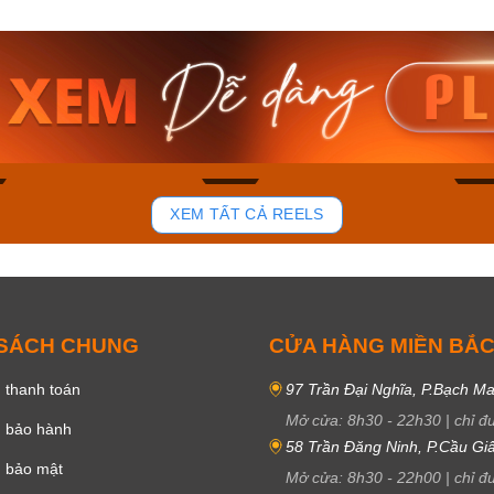
am MTS-
Casio Nam MTS-
Casio U
VDF
RS100L-1AVDF
230EL-
₫
4.276.000₫
2.117.0
50₫
3.634.600₫
1.799.
ay
Mua ngay
Mua 
81
37
XEM TẤT CẢ REELS
 SÁCH CHUNG
CỬA HÀNG MIỀN BẮ
 thanh toán
97 Trần Đại Nghĩa, P.Bạch Ma
Mở cửa:
8h30
-
22h30
|
chỉ đ
h bảo hành
58 Trần Đăng Ninh, P.Cầu Giấ
h bảo mật
Mở cửa:
8h30
-
22h00
|
chỉ đ