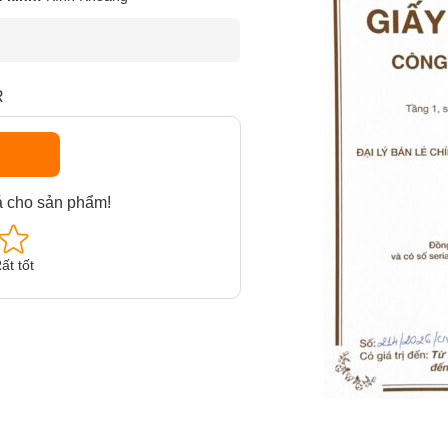
R
á cho sản phẩm!
ất tốt