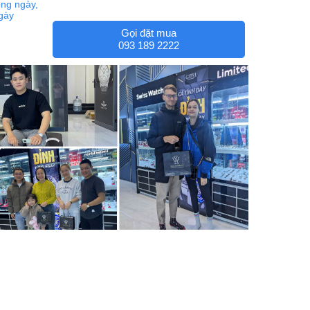
ng ngày,
ngày
Gọi đặt mua
093 189 2222