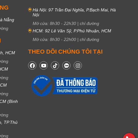
UNG
Hà Nội: 97 Trần Đại Nghĩa, P.Bạch Mai, Hà
Nội
Đà Nẵng
Mở cửa:
8h30
-
22h30
|
chỉ đường
ường
HCM: 92 Lê Văn Sỹ, P.Phú Nhuận, HCM
Mở cửa:
8h30
-
22h00
|
chỉ đường
M
THEO DÕI CHÚNG TÔI TẠI
nh, HCM
ường
 HCM
ường
 HCM
ường
CM (Bình
ường
ọ, TP.Thủ
ường