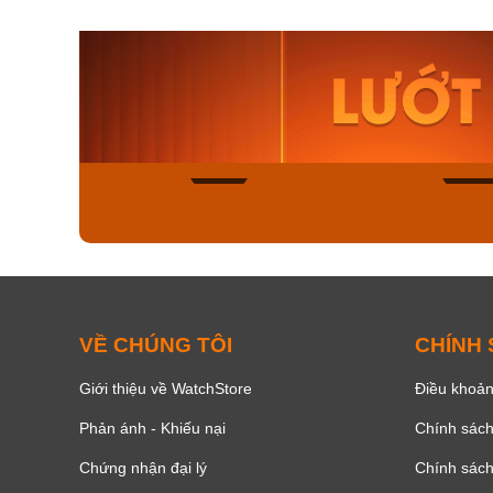
Orient Nam RA-
Casio N
AA0B05R19B
115D-1A
9.480.000₫
2.823.000
8.058.000₫
2.399.5
Mua ngay
Mua ng
136
VỀ CHÚNG TÔI
CHÍNH
Giới thiệu về WatchStore
Điều khoản
Phản ánh - Khiếu nại
Chính sác
Chứng nhận đại lý
Chính sác