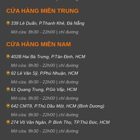
CỬA HÀNG MIỀN TRUNG
339 Lê Duẩn, P.Thanh Khê, Đà Nẵng
Mở cửa:
8h30
-
22h00
|
chỉ đường
CỬA HÀNG MIỀN NAM
402B Hai Bà Trưng, P.Tân Định, HCM
Mở cửa:
8h30
-
22h00
|
chỉ đường
92 Lê Văn Sỹ, P.Phú Nhuận, HCM
Mở cửa:
8h30
-
22h00
|
chỉ đường
61 Quang Trung, P.Gò Vấp, HCM
Mở cửa:
8h30
-
22h00
|
chỉ đường
642 CMT8, P.Thủ Dầu Một, HCM (Bình Dương)
Mở cửa:
8h30
-
22h00
|
chỉ đường
274 Võ Văn Ngân, P. Bình Thọ, TP.Thủ Đức, HCM
Mở cửa:
8h30
-
22h00
|
chỉ đường