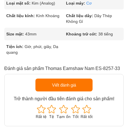
Loại mặt số:
Kim (Analog)
Loại máy:
Cơ
Chất liệu kính:
Kính Khoáng
Chất liệu dây:
Dây Thép
Không Gỉ
Size mặt:
43mm
Khoảng trữ cót:
38 tiếng
Tiện ích:
Giờ, phút, giây, Dạ
quang
Đánh giá sản phẩm Thomas Earnshaw Nam ES-8257-33
Viết đánh giá
Trở thành người đầu tiên đánh giá cho sản phẩm!
Rất tệ
Tệ
Tạm ổn
Tốt
Rất tốt