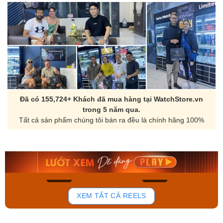
Đã có 155,724+ Khách đã mua hàng tại WatchStore.vn
trong 5 năm qua.
Tất cả sản phẩm chúng tôi bán ra đều là chính hãng 100%
Orient Nam RA-
Casio Nam MTS-
AA0B05R19B
115D-1AVDF
9.480.000₫
2.823.000₫
8.058.000₫
2.399.550₫
Mua ngay
Mua ngay
152
86
XEM TẤT CẢ REELS