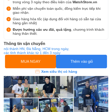
trong vòng 3 ngày theo điều kiện của
WatchStore.vn
Miễn phí vận chuyển toàn quốc, đồng kiểm trực tiếp khi
giao nhận.
Giao hàng hỏa tốc (áp dụng đối với hàng có sẵn tại cửa
hàng gần nhất)
Được hưởng các ưu đãi, quà tặng
, chương trình khách
hàng thân thiết.
Thông tin vận chuyển
nội thành HN, Đà Nẵng, HCM trong ngày,
các tỉnh thành khác từ 1 đến 3 ngày
MUA NGAY
Thêm vào giỏ
Xem siêu thị có hàng