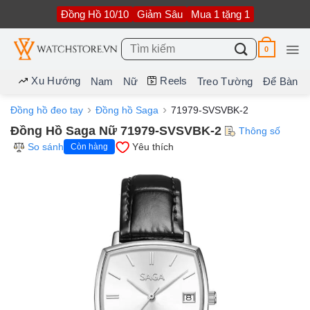
Bỏ
Đồng Hồ 10/10
Giảm Sâu
Mua 1 tặng 1
qua
nội
dung
Tìm
0
kiếm:
Xu Hướng
Reels
Nam
Nữ
Treo Tường
Để Bàn
Đồng hồ đeo tay
Đồng hồ Saga
71979-SVSVBK-2
Đồng Hồ Saga Nữ 71979-SVSVBK-2
Thông số
So sánh
Yêu thích
Còn hàng