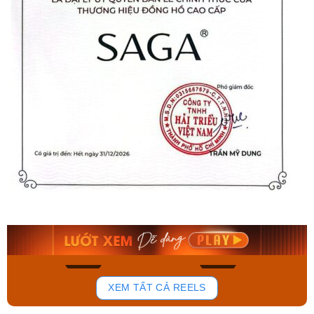
Orient Nam RA-
Casio Nam MTS-
AA0B05R19B
115D-1AVDF
9.480.000₫
2.823.000₫
8.058.000₫
2.399.550₫
Mua ngay
Mua ngay
132
80
XEM TẤT CẢ REELS