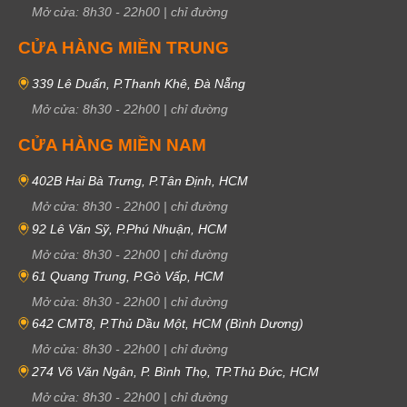
Mở cửa:
8h30
-
22h00
|
chỉ đường
CỬA HÀNG MIỀN TRUNG
339 Lê Duẩn, P.Thanh Khê, Đà Nẵng
Mở cửa:
8h30
-
22h00
|
chỉ đường
CỬA HÀNG MIỀN NAM
402B Hai Bà Trưng, P.Tân Định, HCM
Mở cửa:
8h30
-
22h00
|
chỉ đường
92 Lê Văn Sỹ, P.Phú Nhuận, HCM
Mở cửa:
8h30
-
22h00
|
chỉ đường
61 Quang Trung, P.Gò Vấp, HCM
Mở cửa:
8h30
-
22h00
|
chỉ đường
642 CMT8, P.Thủ Dầu Một, HCM (Bình Dương)
Mở cửa:
8h30
-
22h00
|
chỉ đường
274 Võ Văn Ngân, P. Bình Thọ, TP.Thủ Đức, HCM
Mở cửa:
8h30
-
22h00
|
chỉ đường