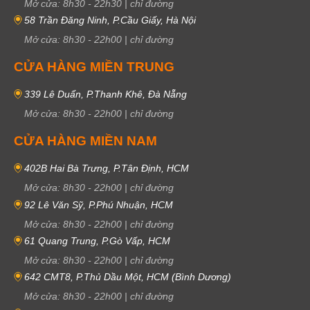
Mở cửa:
8h30
-
22h30
|
chỉ đường
58 Trần Đăng Ninh, P.Cầu Giấy, Hà Nội
Mở cửa:
8h30
-
22h00
|
chỉ đường
CỬA HÀNG MIỀN TRUNG
339 Lê Duẩn, P.Thanh Khê, Đà Nẵng
Mở cửa:
8h30
-
22h00
|
chỉ đường
CỬA HÀNG MIỀN NAM
402B Hai Bà Trưng, P.Tân Định, HCM
Mở cửa:
8h30
-
22h00
|
chỉ đường
92 Lê Văn Sỹ, P.Phú Nhuận, HCM
Mở cửa:
8h30
-
22h00
|
chỉ đường
61 Quang Trung, P.Gò Vấp, HCM
Mở cửa:
8h30
-
22h00
|
chỉ đường
642 CMT8, P.Thủ Dầu Một, HCM (Bình Dương)
Mở cửa:
8h30
-
22h00
|
chỉ đường