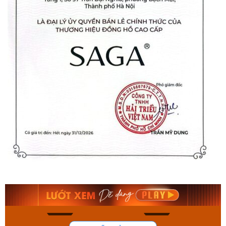
Orient Nam RA-
Casio Nam MTS-
AA0B05R19B
115D-1AVDF
9.480.000₫
2.823.000₫
8.058.000₫
2.399.550₫
Mua ngay
Mua ngay
136
81