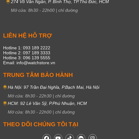
274 Võ Văn Ngân, P. Bình Thọ, TP.Thủ Đức, HCM
Mở cửa:
8h30
-
22h00
|
chỉ đường
LIÊN HỆ HỖ TRỢ
Hotline 1: 093 189 2222
Hotline 2: 097 189 3333
Hotline 3: 096 139 5555
Email: info@watchstore.vn
TRUNG TÂM BẢO HÀNH
Hà Nội: 97 Trần Đại Nghĩa, P.Bạch Mai, Hà Nội
Mở cửa:
8h30
-
22h30
|
chỉ đường
HCM: 92 Lê Văn Sỹ, P.Phú Nhuận, HCM
Mở cửa:
8h30
-
22h00
|
chỉ đường
THEO DÕI CHÚNG TÔI TẠI