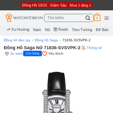
Bỏ
Đồng Hồ 10/10
Giảm Sâu
Mua 1 tặng 1
qua
nội
dung
Tìm
0
kiếm:
Xu Hướng
Reels
Nam
Nữ
Treo Tường
Để Bàn
Đồng hồ đeo tay
Đồng hồ Saga
71836-SVSVPK-2
Đồng Hồ Saga Nữ 71836-SVSVPK-2
Thông số
So sánh
Yêu thích
Còn hàng