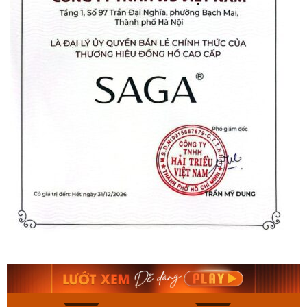
Orient Nam RA-
Casio Nam MTS-
AA0B05R19B
115D-1AVDF
9.480.000₫
2.823.000₫
8.058.000₫
2.399.550₫
Mua ngay
Mua ngay