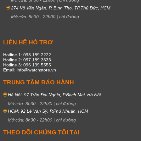
Mở cửa:
8h30
-
22h00
|
chỉ đường
274 Võ Văn Ngân, P. Bình Thọ, TP.Thủ Đức, HCM
Mở cửa:
8h30
-
22h00
|
chỉ đường
LIÊN HỆ HỖ TRỢ
Hotline 1: 093 189 2222
Hotline 2: 097 189 3333
Hotline 3: 096 139 5555
Email: info@watchstore.vn
TRUNG TÂM BẢO HÀNH
Hà Nội: 97 Trần Đại Nghĩa, P.Bạch Mai, Hà Nội
Mở cửa:
8h30
-
22h30
|
chỉ đường
HCM: 92 Lê Văn Sỹ, P.Phú Nhuận, HCM
Mở cửa:
8h30
-
22h00
|
chỉ đường
THEO DÕI CHÚNG TÔI TẠI