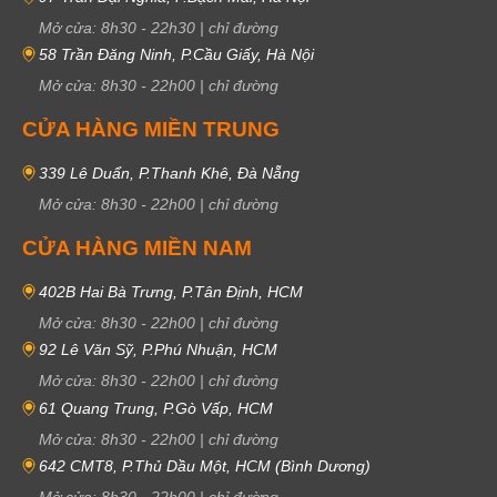
Mở cửa:
8h30
-
22h30
|
chỉ đường
58 Trần Đăng Ninh, P.Cầu Giấy, Hà Nội
Mở cửa:
8h30
-
22h00
|
chỉ đường
CỬA HÀNG MIỀN TRUNG
339 Lê Duẩn, P.Thanh Khê, Đà Nẵng
Mở cửa:
8h30
-
22h00
|
chỉ đường
CỬA HÀNG MIỀN NAM
402B Hai Bà Trưng, P.Tân Định, HCM
Mở cửa:
8h30
-
22h00
|
chỉ đường
92 Lê Văn Sỹ, P.Phú Nhuận, HCM
Mở cửa:
8h30
-
22h00
|
chỉ đường
61 Quang Trung, P.Gò Vấp, HCM
Mở cửa:
8h30
-
22h00
|
chỉ đường
642 CMT8, P.Thủ Dầu Một, HCM (Bình Dương)