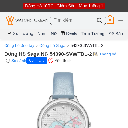
Bỏ
Đồng Hồ 10/10
Giảm Sâu
Mua 1 tặng 1
qua
nội
dung
Tìm
0
kiếm:
Xu Hướng
Reels
Nam
Nữ
Treo Tường
Để Bàn
Đồng hồ đeo tay
Đồng hồ Saga
54390-SVWTBL-2
Đồng Hồ Saga Nữ 54390-SVWTBL-2
Thông số
So sánh
Yêu thích
Còn hàng