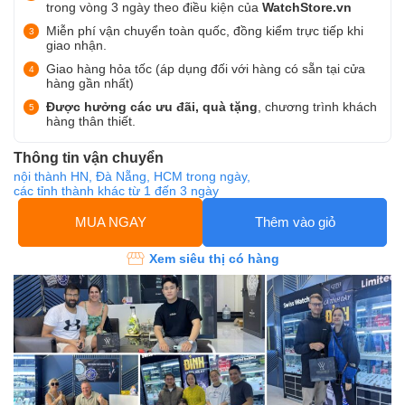
trong vòng 3 ngày theo điều kiện của
WatchStore.vn
Miễn phí vận chuyển toàn quốc, đồng kiểm trực tiếp khi
giao nhận.
Giao hàng hỏa tốc (áp dụng đối với hàng có sẵn tại cửa
hàng gần nhất)
Được hưởng các ưu đãi, quà tặng
, chương trình khách
hàng thân thiết.
Thông tin vận chuyển
nội thành HN, Đà Nẵng, HCM trong ngày,
các tỉnh thành khác từ 1 đến 3 ngày
MUA NGAY
Thêm vào giỏ
Xem siêu thị có hàng