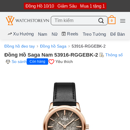
Bỏ
Đồng Hồ 10/10
Giảm Sâu
Mua 1 tặng 1
qua
nội
dung
Tìm
0
kiếm:
Xu Hướng
Reels
Nam
Nữ
Treo Tường
Để Bàn
Đồng hồ đeo tay
Đồng hồ Saga
53916-RGGEBK-2
Đồng Hồ Saga Nam 53916-RGGEBK-2
Thông số
So sánh
Yêu thích
Còn hàng