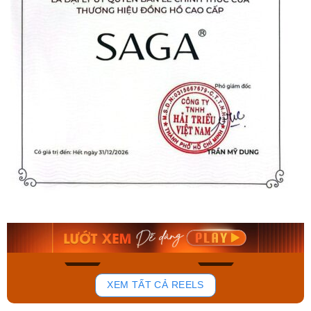
Orient Nam RA-
Casio Nam MTS-
AA0B05R19B
115D-1AVDF
9.480.000₫
2.823.000₫
8.058.000₫
2.399.550₫
Mua ngay
Mua ngay
148
84
XEM TẤT CẢ REELS