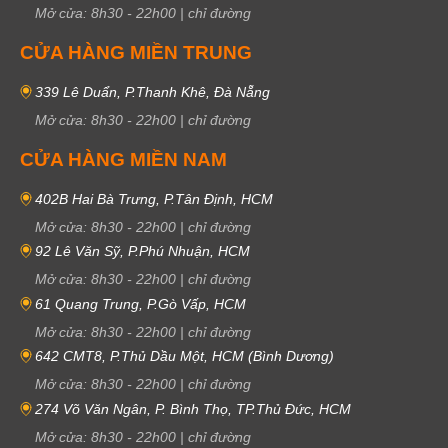
Mở cửa:
8h30
-
22h00
|
chỉ đường
CỬA HÀNG MIỀN TRUNG
339 Lê Duẩn, P.Thanh Khê, Đà Nẵng
Mở cửa:
8h30
-
22h00
|
chỉ đường
CỬA HÀNG MIỀN NAM
402B Hai Bà Trưng, P.Tân Định, HCM
Mở cửa:
8h30
-
22h00
|
chỉ đường
92 Lê Văn Sỹ, P.Phú Nhuận, HCM
Mở cửa:
8h30
-
22h00
|
chỉ đường
61 Quang Trung, P.Gò Vấp, HCM
Mở cửa:
8h30
-
22h00
|
chỉ đường
642 CMT8, P.Thủ Dầu Một, HCM (Bình Dương)
Mở cửa:
8h30
-
22h00
|
chỉ đường
274 Võ Văn Ngân, P. Bình Thọ, TP.Thủ Đức, HCM
Mở cửa:
8h30
-
22h00
|
chỉ đường