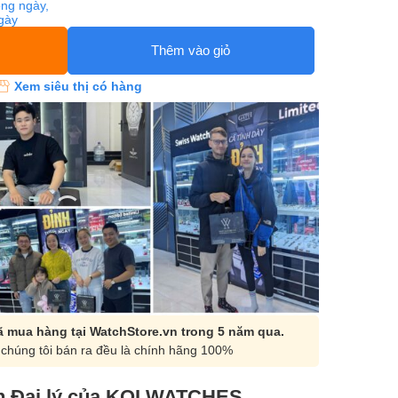
ng ngày,
ngày
Thêm vào giỏ
Xem siêu thị có hàng
 mua hàng tại WatchStore.vn trong 5 năm qua.
chúng tôi bán ra đều là chính hãng 100%
 Đại lý của KOI WATCHES