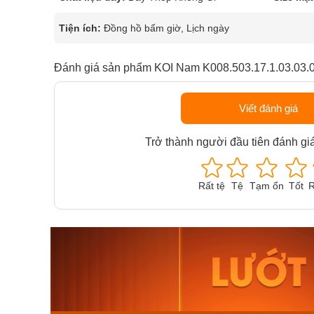
Tiện ích:
Đồng hồ bấm giờ, Lịch ngày
Đánh giá sản phẩm KOI Nam K008.503.17.1.03.03.
Viết đánh giá
Trở thành người đầu tiên đánh gi
Rất tệ
Tệ
Tạm ổn
Tốt
R
Orient Nam RA-
Casio N
AA0B05R19B
115D-1A
9.480.000₫
2.823.000
8.058.000₫
2.399.5
Mua ngay
Mua ng