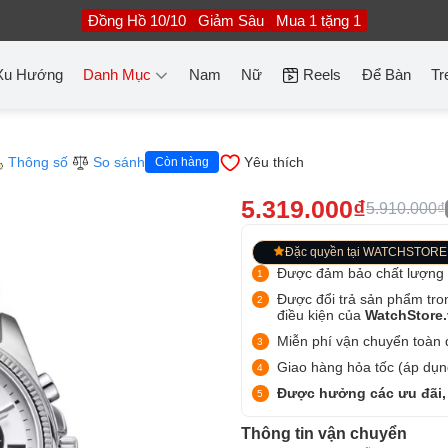
Đồng Hồ 10/10
Giảm Sâu
Mua 1 tặng 1
Xu Hướng
Danh Mục
Nam
Nữ
Reels
Để Bàn
Tr
Thông số
So sánh
Yêu thích
Còn hàng
5.319.000₫
5.910.000₫
Đặc quyền tại WATCHSTORE
Được đảm bảo chất lượng
Được đổi trả sản phẩm tro
điều kiện của
WatchStore
Miễn phí vận chuyển toàn q
Giao hàng hỏa tốc (áp dụng
Được hưởng các ưu đãi,
Thông tin vận chuyển