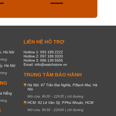
49
17
C
LIÊN HỆ HỖ TRỢ
i, Hà Nội
Hotline 1: 093 189 2222
Hotline 2: 097 189 3333
ường
Hotline 3: 096 139 5555
Email: info@watchstore.vn
y, Hà Nội
ường
TRUNG TÂM BẢO HÀNH
UNG
Hà Nội: 97 Trần Đại Nghĩa, P.Bạch Mai, Hà
Nội
Đà Nẵng
Mở cửa:
8h30
-
22h30
|
chỉ đường
ường
HCM: 92 Lê Văn Sỹ, P.Phú Nhuận, HCM
Mở cửa:
8h30
-
22h00
|
chỉ đường
M