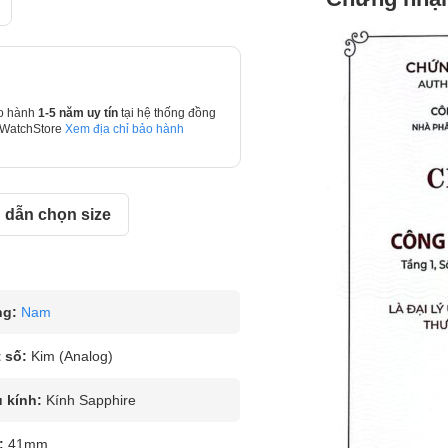
o hành
1-5 năm uy tín
tại hệ thống đồng
 WatchStore
Xem địa chỉ bảo hành
dẫn chọn size
ng:
Nam
 số:
Kim (Analog)
u kính:
Kính Sapphire
:
41mm