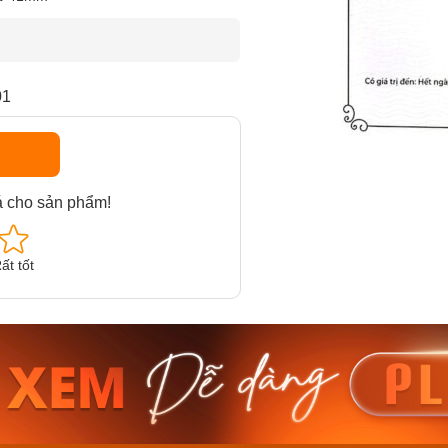
01
á cho sản phẩm!
ất tốt
am MTS-
Casio Nam MTS-
Casio U
VDF
RS100L-1AVDF
230EL-
₫
4.276.000₫
2.117.0
50₫
3.634.600₫
1.799.
ay
Mua ngay
Mua 