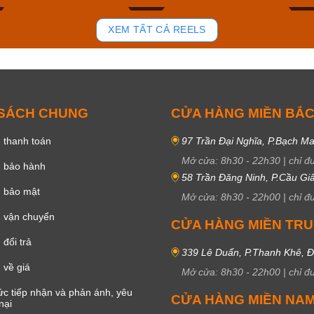
85
44
XEM TẤT CẢ REELS
 SÁCH CHUNG
CỬA HÀNG MIỀN BẮ
 thanh toán
97 Trần Đại Nghĩa, P.Bạch Ma
Mở cửa:
8h30
-
22h30
|
chỉ đ
h bảo hành
58 Trần Đăng Ninh, P.Cầu Giấ
h bảo mật
Mở cửa:
8h30
-
22h00
|
chỉ đ
 vận chuyển
CỬA HÀNG MIỀN TR
đổi trả
339 Lê Duẩn, P.Thanh Khê, 
 về giá
Mở cửa:
8h30
-
22h00
|
chỉ đ
c tiếp nhận và phản ánh, yêu
CỬA HÀNG MIỀN NA
nại