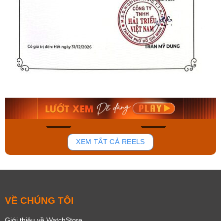
Orient Nam RA-
Casio Nam MTS-
AA0B05R19B
115D-1AVDF
9.480.000₫
2.823.000₫
8.058.000₫
2.399.550₫
Mua ngay
Mua ngay
154
87
XEM TẤT CẢ REELS
VỀ CHÚNG TÔI
Giới thiệu về WatchStore