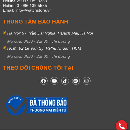
Hotline 2: 097 189 3333
Hotline 3: 096 139 5555
Email: info@watchstore.vn
TRUNG TÂM BẢO HÀNH
Hà Nội: 97 Trần Đại Nghĩa, P.Bạch Mai, Hà Nội
Mở cửa:
8h30
-
22h30
|
chỉ đường
HCM: 92 Lê Văn Sỹ, P.Phú Nhuận, HCM
Mở cửa:
8h30
-
22h00
|
chỉ đường
THEO DÕI CHÚNG TÔI TẠI