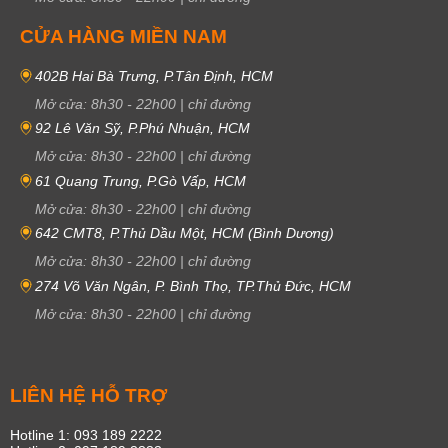
CỬA HÀNG MIỀN NAM
402B Hai Bà Trưng, P.Tân Định, HCM
Mở cửa:
8h30
-
22h00
|
chỉ đường
92 Lê Văn Sỹ, P.Phú Nhuận, HCM
Mở cửa:
8h30
-
22h00
|
chỉ đường
61 Quang Trung, P.Gò Vấp, HCM
Mở cửa:
8h30
-
22h00
|
chỉ đường
642 CMT8, P.Thủ Dầu Một, HCM (Bình Dương)
Mở cửa:
8h30
-
22h00
|
chỉ đường
274 Võ Văn Ngân, P. Bình Thọ, TP.Thủ Đức, HCM
Mở cửa:
8h30
-
22h00
|
chỉ đường
LIÊN HỆ HỖ TRỢ
Hotline 1: 093 189 2222