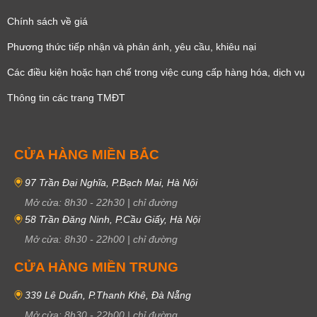
Chính sách về giá
Phương thức tiếp nhận và phản ánh, yêu cầu, khiêu nại
Các điều kiện hoặc hạn chế trong việc cung cấp hàng hóa, dịch vụ
Thông tin các trang TMĐT
CỬA HÀNG MIỀN BẮC
97 Trần Đại Nghĩa, P.Bạch Mai, Hà Nội
Mở cửa:
8h30
-
22h30
|
chỉ đường
58 Trần Đăng Ninh, P.Cầu Giấy, Hà Nội
Mở cửa:
8h30
-
22h00
|
chỉ đường
CỬA HÀNG MIỀN TRUNG
339 Lê Duẩn, P.Thanh Khê, Đà Nẵng
Mở cửa:
8h30
-
22h00
|
chỉ đường