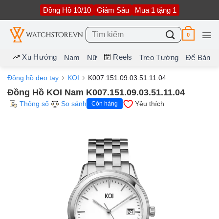
Bỏ
Đồng Hồ 10/10
Giảm Sâu
Mua 1 tặng 1
qua
nội
dung
Tìm
0
kiếm:
Xu Hướng
Reels
Nam
Nữ
Treo Tường
Để Bàn
Đồng hồ đeo tay
KOI
K007.151.09.03.51.11.04
Đồng Hồ KOI Nam K007.151.09.03.51.11.04
Thông số
So sánh
Yêu thích
Còn hàng