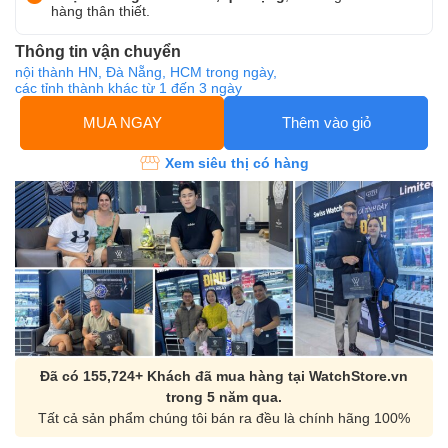
hàng thân thiết.
Thông tin vận chuyển
nội thành HN, Đà Nẵng, HCM trong ngày,
các tỉnh thành khác từ 1 đến 3 ngày
MUA NGAY
Thêm vào giỏ
Xem siêu thị có hàng
Đã có 155,724+ Khách đã mua hàng tại WatchStore.vn
trong 5 năm qua.
Tất cả sản phẩm chúng tôi bán ra đều là chính hãng 100%