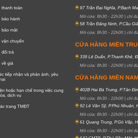
 thanh toán
97 Trần Đại Nghĩa, P.Bạch Ma
Mở cửa:
8h30
-
22h30
|
chỉ đ
h bảo hành
58 Trần Đăng Ninh, P.Cầu Giấ
h bảo mật
Mở cửa:
8h30
-
22h00
|
chỉ đ
 vận chuyển
CỬA HÀNG MIỀN TR
đổi trả
339 Lê Duẩn, P.Thanh Khê, 
 về giá
Mở cửa:
8h30
-
22h00
|
chỉ đ
c tiếp nhận và phản ánh, yêu
CỬA HÀNG MIỀN NA
nại
402B Hai Bà Trưng, P.Tân Đị
iện hoặc hạn chế trong việc cung
óa, dịch vụ
Mở cửa:
8h30
-
22h00
|
chỉ đ
92 Lê Văn Sỹ, P.Phú Nhuận,
các trang TMĐT
Mở cửa:
8h30
-
22h00
|
chỉ đ
61 Quang Trung, P.Gò Vấp,
Mở cửa:
8h30
-
22h00
|
chỉ đ