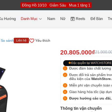
Đồng Hồ 10/10
Giảm Sâu
Mua 1 tặng 1
Xu Hướng
Danh Mục
Nam
Nữ
Reels
Để Bàn
Tr
So sánh
Yêu thích
Liên hệ
20.805.000₫
21.900.0
Đặc quyền tại WATCHSTORE
Được đảm bảo chất lượng
Được đổi trả sản phẩm tro
điều kiện của
WatchStore
Miễn phí vận chuyển toàn q
Giao hàng hỏa tốc (áp dụng
Được hưởng các ưu đãi,
Thông tin vận chuyển