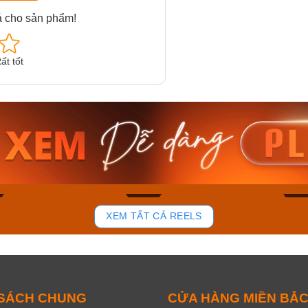
á cho sản phẩm!
ất tốt
am MTS-
Casio Nam MTS-
Casio U
VDF
RS100L-1AVDF
230EL-
₫
4.276.000₫
2.117.0
50₫
3.634.600₫
1.799.
ay
Mua ngay
Mua 
82
39
XEM TẤT CẢ REELS
 SÁCH CHUNG
CỬA HÀNG MIỀN BẮ