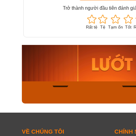
Trở thành người đầu tiên đánh gi
Rất tệ
Tệ
Tạm ổn
Tốt
R
Orient Nam RA-
Casio N
AA0B05R19B
115D-1A
9.480.000₫
2.823.000
8.058.000₫
2.399.5
Mua ngay
Mua ng
139
VỀ CHÚNG TÔI
CHÍNH