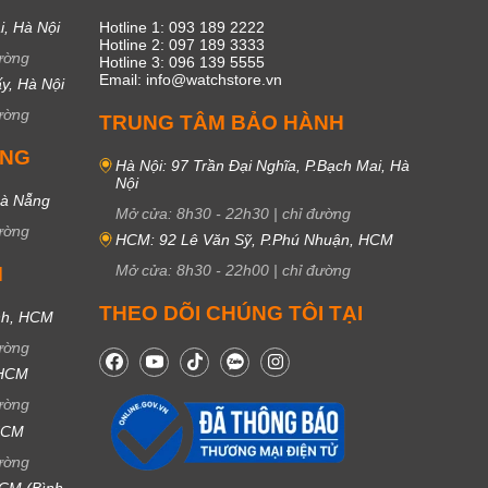
i, Hà Nội
Hotline 1: 093 189 2222
Hotline 2: 097 189 3333
ường
Hotline 3: 096 139 5555
Email: info@watchstore.vn
y, Hà Nội
ường
TRUNG TÂM BẢO HÀNH
UNG
Hà Nội: 97 Trần Đại Nghĩa, P.Bạch Mai, Hà
Nội
Đà Nẵng
Mở cửa:
8h30
-
22h30
|
chỉ đường
ường
HCM: 92 Lê Văn Sỹ, P.Phú Nhuận, HCM
Mở cửa:
8h30
-
22h00
|
chỉ đường
M
THEO DÕI CHÚNG TÔI TẠI
nh, HCM
ường
 HCM
ường
 HCM
ường