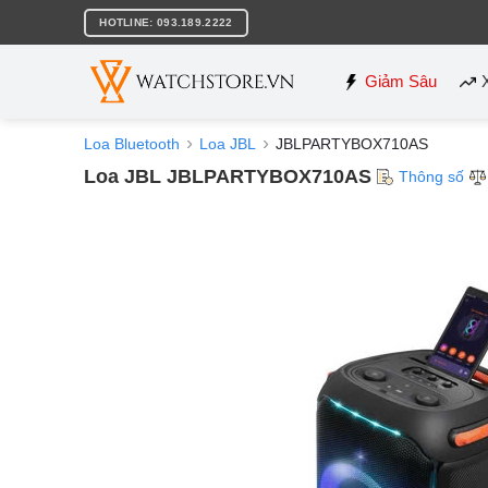
Bỏ
HOTLINE: 093.189.2222
qua
nội
dung
Giảm Sâu
Loa Bluetooth
Loa JBL
JBLPARTYBOX710AS
Loa JBL JBLPARTYBOX710AS
Thông số