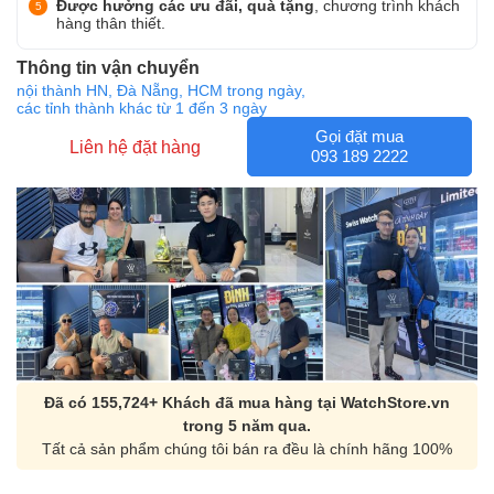
Được hưởng các ưu đãi, quà tặng
, chương trình khách
hàng thân thiết.
Thông tin vận chuyển
nội thành HN, Đà Nẵng, HCM trong ngày,
các tỉnh thành khác từ 1 đến 3 ngày
Gọi đặt mua
Liên hệ đặt hàng
093 189 2222
Đã có 155,724+ Khách đã mua hàng tại WatchStore.vn
trong 5 năm qua.
Tất cả sản phẩm chúng tôi bán ra đều là chính hãng 100%
Orient Nam RA-
Casio Nam MTS-
AA0B05R19B
115D-1AVDF