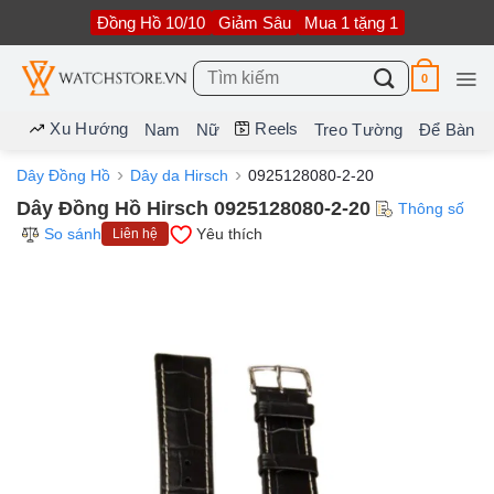
Bỏ
Đồng Hồ 10/10
Giảm Sâu
Mua 1 tặng 1
qua
nội
dung
Tìm
0
kiếm:
Xu Hướng
Reels
Nam
Nữ
Treo Tường
Để Bàn
Dây Đồng Hồ
Dây da Hirsch
0925128080-2-20
Dây Đồng Hồ Hirsch 0925128080-2-20
Thông số
So sánh
Yêu thích
Liên hệ