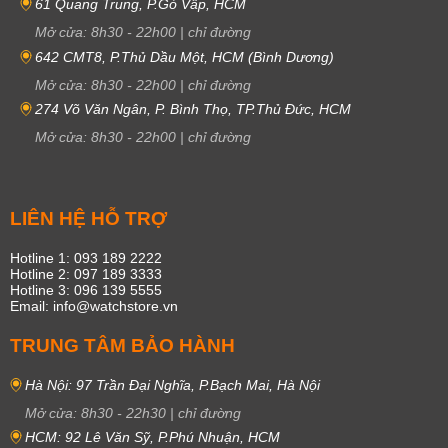
61 Quang Trung, P.Gò Vấp, HCM
Mở cửa:
8h30
-
22h00
|
chỉ đường
642 CMT8, P.Thủ Dầu Một, HCM (Bình Dương)
Mở cửa:
8h30
-
22h00
|
chỉ đường
274 Võ Văn Ngân, P. Bình Thọ, TP.Thủ Đức, HCM
Mở cửa:
8h30
-
22h00
|
chỉ đường
LIÊN HỆ HỖ TRỢ
Hotline 1: 093 189 2222
Hotline 2: 097 189 3333
Hotline 3: 096 139 5555
Email: info@watchstore.vn
TRUNG TÂM BẢO HÀNH
Hà Nội: 97 Trần Đại Nghĩa, P.Bạch Mai, Hà Nội
Mở cửa:
8h30
-
22h30
|
chỉ đường
HCM: 92 Lê Văn Sỹ, P.Phú Nhuận, HCM