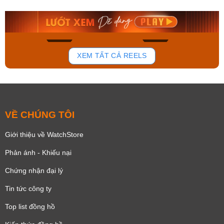
9.480.000₫
2.823.000₫
8.058.000₫
2.399.550₫
Mua ngay
Mua ngay
168
96
XEM TẤT CẢ REELS
VỀ CHÚNG TÔI
Giới thiệu về WatchStore
Phản ánh - Khiếu nại
Chứng nhận đại lý
Tin tức công ty
Top list đồng hồ