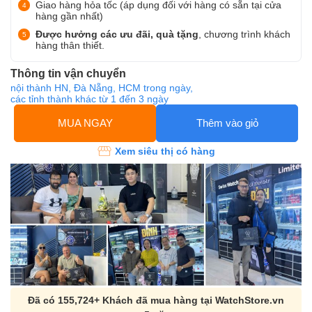
Giao hàng hỏa tốc (áp dụng đối với hàng có sẵn tại cửa
hàng gần nhất)
Được hưởng các ưu đãi, quà tặng
, chương trình khách
hàng thân thiết.
Thông tin vận chuyển
nội thành HN, Đà Nẵng, HCM trong ngày,
các tỉnh thành khác từ 1 đến 3 ngày
MUA NGAY
Thêm vào giỏ
Xem siêu thị có hàng
Đã có 155,724+ Khách đã mua hàng tại WatchStore.vn