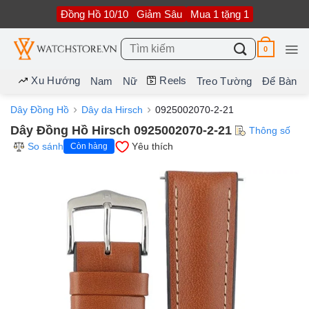
Bỏ
Đồng Hồ 10/10
Giảm Sâu
Mua 1 tặng 1
qua
nội
dung
Tìm
0
kiếm:
Xu Hướng
Reels
Nam
Nữ
Treo Tường
Để Bàn
Dây Đồng Hồ
Dây da Hirsch
0925002070-2-21
Dây Đồng Hồ Hirsch 0925002070-2-21
Thông số
So sánh
Yêu thích
Còn hàng