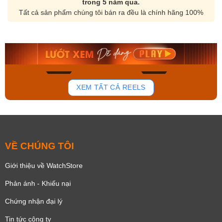
trong 5 năm qua.
Tất cả sản phẩm chúng tôi bán ra đều là chính hãng 100%
Orient Nam RA-
Casio Nam MTS-
AA0B05R19B
115D-1AVDF
9.480.000₫
2.823.000₫
8.058.000₫
2.399.550₫
Mua ngay
Mua ngay
136
81
XEM TẤT CẢ REELS
VỀ CHÚNG TÔI
Giới thiệu về WatchStore
Phản ánh - Khiếu nại
Chứng nhận đại lý
Tin tức công ty