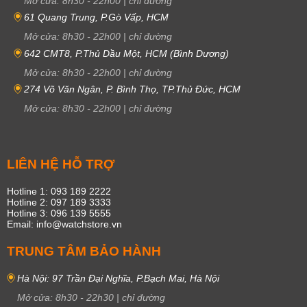
Mở cửa:
8h30
-
22h00
|
chỉ đường
61 Quang Trung, P.Gò Vấp, HCM
Mở cửa:
8h30
-
22h00
|
chỉ đường
642 CMT8, P.Thủ Dầu Một, HCM (Bình Dương)
Mở cửa:
8h30
-
22h00
|
chỉ đường
274 Võ Văn Ngân, P. Bình Thọ, TP.Thủ Đức, HCM
Mở cửa:
8h30
-
22h00
|
chỉ đường
LIÊN HỆ HỖ TRỢ
Hotline 1: 093 189 2222
Hotline 2: 097 189 3333
Hotline 3: 096 139 5555
Email: info@watchstore.vn
TRUNG TÂM BẢO HÀNH
Hà Nội: 97 Trần Đại Nghĩa, P.Bạch Mai, Hà Nội
Mở cửa:
8h30
-
22h30
|
chỉ đường