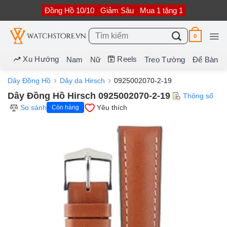
Bỏ
Đồng Hồ 10/10
Giảm Sâu
Mua 1 tặng 1
qua
nội
dung
Tìm
0
kiếm:
Xu Hướng
Reels
Nam
Nữ
Treo Tường
Để Bàn
Dây Đồng Hồ
Dây da Hirsch
0925002070-2-19
Dây Đồng Hồ Hirsch 0925002070-2-19
Thông số
So sánh
Yêu thích
Còn hàng