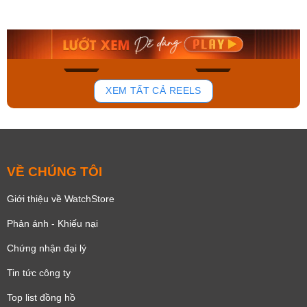
AA0B05R19B
115D-1AVDF
9.480.000₫
2.823.000₫
8.058.000₫
2.399.550₫
Mua ngay
Mua ngay
150
85
XEM TẤT CẢ REELS
VỀ CHÚNG TÔI
Giới thiệu về WatchStore
Phản ánh - Khiếu nại
Chứng nhận đại lý
Tin tức công ty
Top list đồng hồ