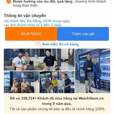
Được hưởng các ưu đãi, quà tặng
, chương trình khách
hàng thân thiết.
Thông tin vận chuyển
nội thành HN, Đà Nẵng, HCM trong ngày,
các tỉnh thành khác từ 1 đến 3 ngày
MUA NGAY
Thêm vào giỏ
Xem siêu thị có hàng
Đã có 155,724+ Khách đã mua hàng tại WatchStore.vn
trong 5 năm qua.
Tất cả sản phẩm chúng tôi bán ra đều là chính hãng 100%
Orient Nam RA-
Casio Nam MTS-