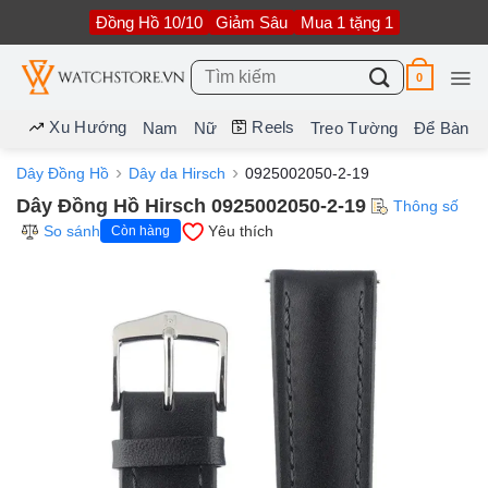
Bỏ
Đồng Hồ 10/10
Giảm Sâu
Mua 1 tặng 1
qua
nội
dung
Tìm
0
kiếm:
Xu Hướng
Reels
Nam
Nữ
Treo Tường
Để Bàn
Dây Đồng Hồ
Dây da Hirsch
0925002050-2-19
Dây Đồng Hồ Hirsch 0925002050-2-19
Thông số
So sánh
Yêu thích
Còn hàng