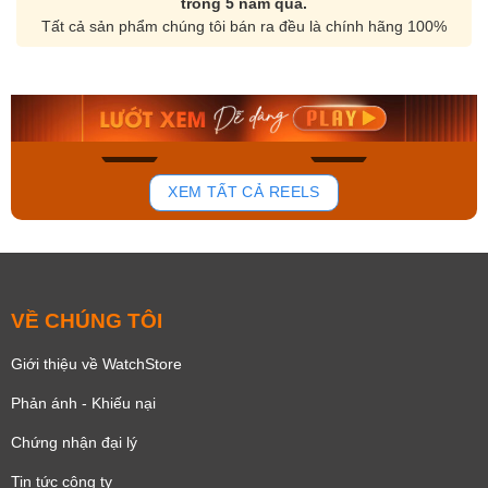
trong 5 năm qua.
Tất cả sản phẩm chúng tôi bán ra đều là chính hãng 100%
Orient Nam RA-
Casio Nam MTS-
AA0B05R19B
115D-1AVDF
9.480.000₫
2.823.000₫
8.058.000₫
2.399.550₫
Mua ngay
Mua ngay
168
93
XEM TẤT CẢ REELS
VỀ CHÚNG TÔI
Giới thiệu về WatchStore
Phản ánh - Khiếu nại
Chứng nhận đại lý
Tin tức công ty