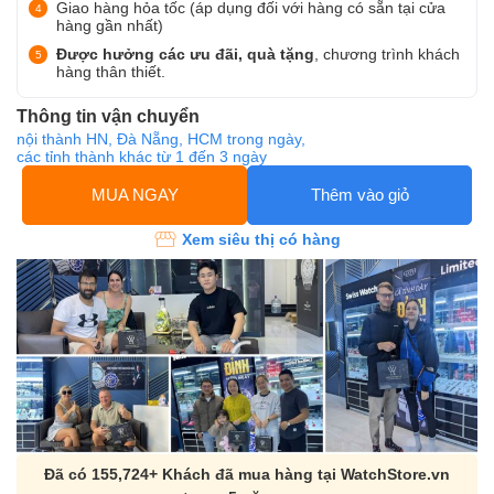
Giao hàng hỏa tốc (áp dụng đối với hàng có sẵn tại cửa
hàng gần nhất)
Được hưởng các ưu đãi, quà tặng
, chương trình khách
hàng thân thiết.
Thông tin vận chuyển
nội thành HN, Đà Nẵng, HCM trong ngày,
các tỉnh thành khác từ 1 đến 3 ngày
MUA NGAY
Thêm vào giỏ
Xem siêu thị có hàng
Đã có 155,724+ Khách đã mua hàng tại WatchStore.vn