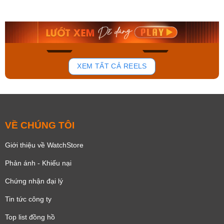
AA0B05R19B
115D-1AVDF
9.480.000₫
2.823.000₫
8.058.000₫
2.399.550₫
Mua ngay
Mua ngay
154
87
XEM TẤT CẢ REELS
VỀ CHÚNG TÔI
Giới thiệu về WatchStore
Phản ánh - Khiếu nại
Chứng nhận đại lý
Tin tức công ty
Top list đồng hồ