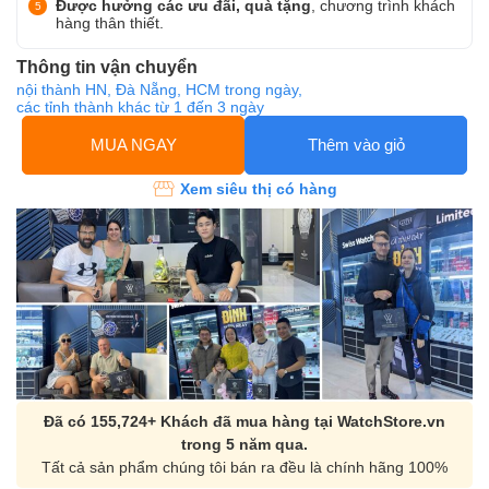
Được hưởng các ưu đãi, quà tặng
, chương trình khách
hàng thân thiết.
Thông tin vận chuyển
nội thành HN, Đà Nẵng, HCM trong ngày,
các tỉnh thành khác từ 1 đến 3 ngày
MUA NGAY
Thêm vào giỏ
Xem siêu thị có hàng
Đã có 155,724+ Khách đã mua hàng tại WatchStore.vn
trong 5 năm qua.
Tất cả sản phẩm chúng tôi bán ra đều là chính hãng 100%
Orient Nam RA-
Casio Nam MTS-