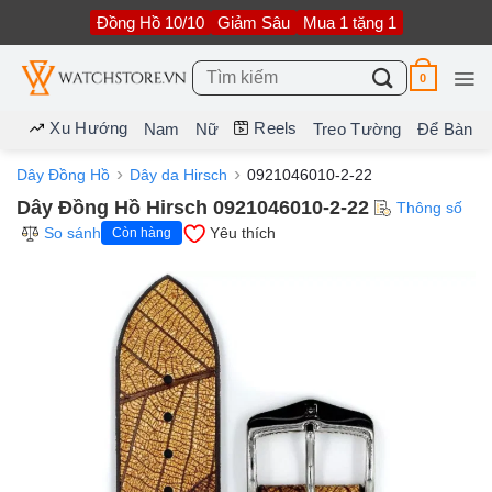
Bỏ
Đồng Hồ 10/10
Giảm Sâu
Mua 1 tặng 1
qua
nội
dung
Tìm
0
kiếm:
Xu Hướng
Reels
Nam
Nữ
Treo Tường
Để Bàn
Dây Đồng Hồ
Dây da Hirsch
0921046010-2-22
Dây Đồng Hồ Hirsch 0921046010-2-22
Thông số
So sánh
Yêu thích
Còn hàng