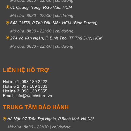
Mở cửa:
8h30
-
22h00
|
chỉ đường
61 Quang Trung, P.Gò Vấp, HCM
Mở cửa:
8h30
-
22h00
|
chỉ đường
642 CMT8, P.Thủ Dầu Một, HCM (Bình Dương)
Mở cửa:
8h30
-
22h00
|
chỉ đường
274 Võ Văn Ngân, P. Bình Thọ, TP.Thủ Đức, HCM
Mở cửa:
8h30
-
22h00
|
chỉ đường
LIÊN HỆ HỖ TRỢ
Hotline 1: 093 189 2222
Hotline 2: 097 189 3333
Hotline 3: 096 139 5555
Email: info@watchstore.vn
TRUNG TÂM BẢO HÀNH
Hà Nội: 97 Trần Đại Nghĩa, P.Bạch Mai, Hà Nội
Mở cửa:
8h30
-
22h30
|
chỉ đường