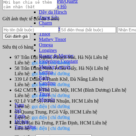
Đồng hồ Pin/Quartz
Dây Đồng Hồ
Dây da Hirsch
Trang Sức
Gửi ảnh thực tế
(tối đa 3 ảnh)
Charm
Đồng Hồ Thụy Sỹ
Tissot
Gửi đánh giá
Mathey Tissot
Omega
Siêu thị có hàng
Longines
Baume & Mercier
97 Trần Đại Nghĩa, P.Bạch Mai, Hà Nội
Liên hệ
Frederique Constant
Liên hệ:
gọi điện
|
chỉ đường
Maurice Lacroix
58 Trần Đăng Ninh, P.Cầu Giấy, Hà Nội
Liên hệ
Certina
Liên hệ:
gọi điện
|
chỉ đường
Rado
339 Lê Duẩn, P.Thanh Khê, Đà Nẵng
Liên hệ
Candino
Liên hệ:
gọi điện
|
chỉ đường
Doxa
642 CMT8, P.Thủ Dầu Một, HCM (Bình Dương)
Liên hệ
Titoni
Liên hệ:
gọi điện
|
chỉ đường
Movado
92 Lê Văn Sỹ, P.Phú Nhuận, HCM
Liên hệ
Nam
Liên hệ:
gọi điện
|
chỉ đường
Nữ
61 Quang Trung, P.Gò Vấp, HCM
Liên hệ
Reels
Liên hệ:
gọi điện
|
chỉ đường
Để bàn
402B Hai Bà Trưng, P.Tân Định, HCM
Liên hệ
Treo tường
Liên hệ:
gọi điện
|
chi đường