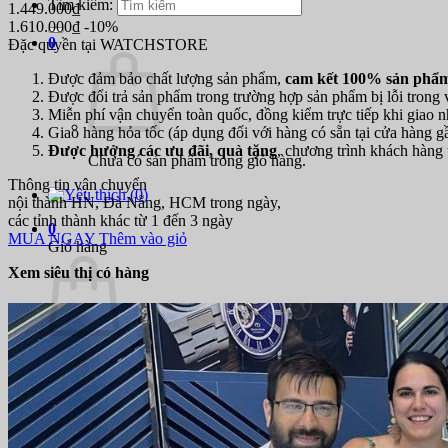
Tìm kiếm:
1.449.000₫
1.610.000₫
-10%
0
Đặc quyền tại WATCHSTORE
Được đảm bảo chất lượng sản phẩm,
cam kết 100% sản phẩm
Được đổi trả sản phẩm trong trường hợp sản phẩm bị lỗi trong
Miễn phí vận chuyển toàn quốc, đồng kiểm trực tiếp khi giao n
Giao hàng hỏa tốc (áp dụng đối với hàng có sẵn tại cửa hàng g
Được hưởng các ưu đãi, quà tặng
, chương trình khách hàng t
Chưa có sản phẩm trong giỏ hàng.
Thông tin vận chuyển
(
0
)
nội thành HN, Đà Nẵng, HCM trong ngày,
các tỉnh thành khác từ 1 đến 3 ngày
0
MUA NGAY
Thêm vào giỏ
Giỏ hàng
Xem siêu thị có hàng
Chưa có sản phẩm trong giỏ hàng.