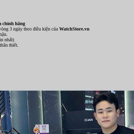
 chính hãng
 vòng 3 ngày theo điều kiện của
WatchStore.vn
hận.
ần nhất)
hân thiết.