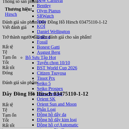
I&W Carnival
Thông số sản phẩm
Bentley
Thương hiệu:
Olym Pianus
Hirsch
SRWatch
Saga
Đánh giá sản phẩm Dây Đồng Hồ Hirsch 03475110-1-12
KOI
Viết đánh giá
Daniel Wellington
Bulova
Trở thành người đầu tiên đánh giá cho sản phẩm!
Fossil
Rất tệ
Bonest Gatti
Tệ
August Berg
Tạm ổn
Bộ Sưu Tập Hot
Tốt
Tuyển chọn 10/10
Rất tốt
BST World Cup 2026
Đóng
Citizen Tsuyosa
Tissot Prx
Đánh giá sản phẩm
Seiko 5
Seiko Prospex
Dây Đồng Hồ Hirsch 03475110-1-12
Seiko Presage
Orient SK
Orient Sun and Moon
Rất tệ
Phân Loại
Tệ
Đồng hồ dây da
Tạm ổn
Đồng hồ dây kim loại
Tốt
Đồng hồ cơ Automatic
Rất tốt