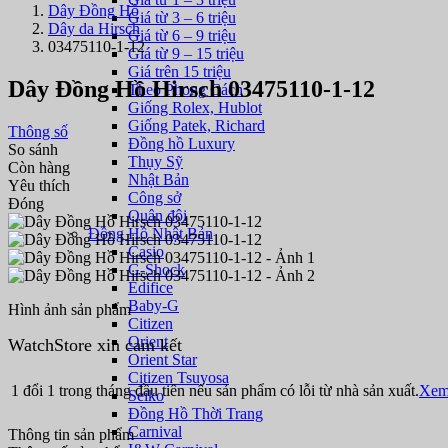
Dây Đồng Hồ
Giá từ 3 – 6 triệu
Dây da Hirsch
Giá từ 6 – 9 triệu
03475110-1-12
Giá từ 9 – 15 triệu
Giá trên 15 triệu
Dây Đồng Hồ Hirsch 03475110-1-12
Theo Phong Cách
Giống Rolex, Hublot
Giống Patek, Richard
Thông số
Đồng hồ Luxury
So sánh
Thụy Sỹ
Còn hàng
Nhật Bản
Yêu thích
Công sở
Đóng
Quân đội
Đồng Hồ Nhật Bản
Casio
G-Shock
Edifice
Baby-G
Hình ảnh sản phẩm
Citizen
Orient
WatchStore xin cam kết
Orient Star
Citizen Tsuyosa
1 đổi 1 trong tháng đầu tiên nếu sản phẩm có lỗi từ nhà sản xuất.
Xem 
Seiko
Đồng Hồ Thời Trang
Carnival
Thông tin sản phẩm