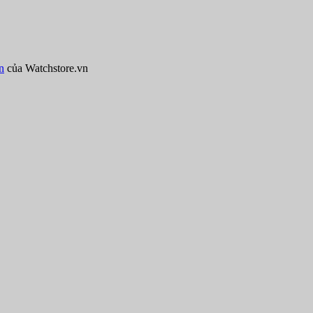
n
của Watchstore.vn