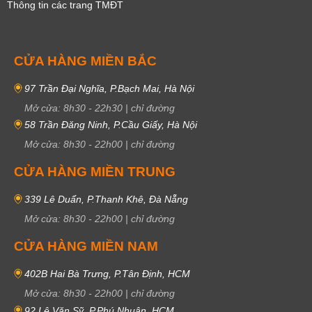
Thông tin các trang TMĐT
CỬA HÀNG MIỀN BẮC
97 Trần Đại Nghĩa, P.Bạch Mai, Hà Nội
Mở cửa:
8h30
-
22h30
|
chỉ đường
58 Trần Đăng Ninh, P.Cầu Giấy, Hà Nội
Mở cửa:
8h30
-
22h00
|
chỉ đường
CỬA HÀNG MIỀN TRUNG
339 Lê Duẩn, P.Thanh Khê, Đà Nẵng
Mở cửa:
8h30
-
22h00
|
chỉ đường
CỬA HÀNG MIỀN NAM
402B Hai Bà Trưng, P.Tân Định, HCM
Mở cửa:
8h30
-
22h00
|
chỉ đường
92 Lê Văn Sỹ, P.Phú Nhuận, HCM