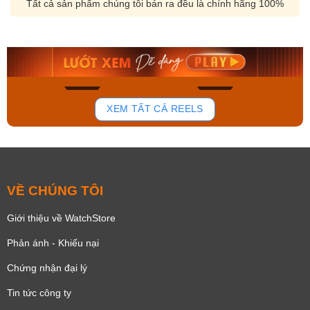
Tất cả sản phẩm chúng tôi bán ra đều là chính hãng 100%
Orient Nam RA-
Casio Nam MTS-
AA0B05R19B
115D-1AVDF
9.480.000₫
2.823.000₫
8.058.000₫
2.399.550₫
Mua ngay
Mua ngay
168
96
XEM TẤT CẢ REELS
VỀ CHÚNG TÔI
Giới thiệu về WatchStore
Phản ánh - Khiếu nại
Chứng nhận đại lý
Tin tức công ty