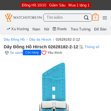
Bỏ
Đồng Hồ 10/10
Giảm Sâu
Mua 1 tặng 1
qua
nội
dung
Tìm
0
kiếm:
Xu Hướng
Reels
Nam
Nữ
Treo Tường
Để Bàn
Dây Đồng Hồ
Dây da Hirsch
02628182-2-12
Dây Đồng Hồ Hirsch 02628182-2-12
Thông số
So sánh
Yêu thích
Còn hàng