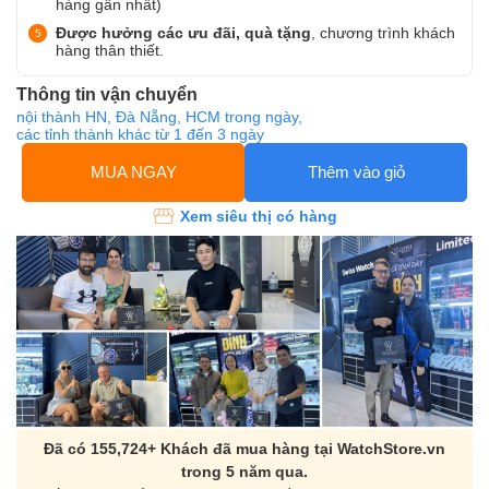
hàng gần nhất)
Được hưởng các ưu đãi, quà tặng
, chương trình khách
hàng thân thiết.
Thông tin vận chuyển
nội thành HN, Đà Nẵng, HCM trong ngày,
các tỉnh thành khác từ 1 đến 3 ngày
MUA NGAY
Thêm vào giỏ
Xem siêu thị có hàng
Đã có 155,724+ Khách đã mua hàng tại WatchStore.vn
trong 5 năm qua.