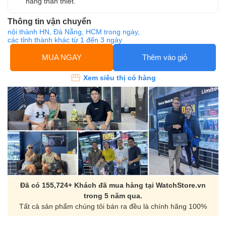
hàng thân thiết.
Thông tin vận chuyển
nội thành HN, Đà Nẵng, HCM trong ngày,
các tỉnh thành khác từ 1 đến 3 ngày
MUA NGAY
Thêm vào giỏ
Xem siêu thị có hàng
Đã có 155,724+ Khách đã mua hàng tại WatchStore.vn
trong 5 năm qua.
Tất cả sản phẩm chúng tôi bán ra đều là chính hãng 100%
Orient Nam RA-
Casio Nam MTS-
AA0B05R19B
115D-1AVDF