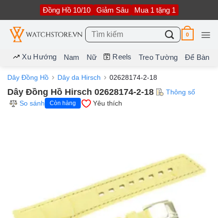
Bỏ
Đồng Hồ 10/10
Giảm Sâu
Mua 1 tặng 1
qua
nội
dung
Tìm
0
kiếm:
Xu Hướng
Reels
Nam
Nữ
Treo Tường
Để Bàn
Dây Đồng Hồ
Dây da Hirsch
02628174-2-18
Dây Đồng Hồ Hirsch 02628174-2-18
Thông số
So sánh
Yêu thích
Còn hàng