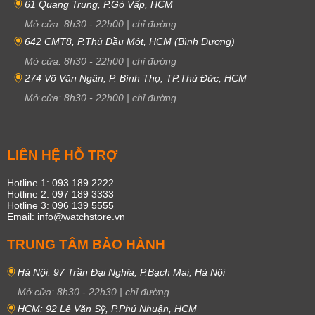
61 Quang Trung, P.Gò Vấp, HCM
Mở cửa:
8h30
-
22h00
|
chỉ đường
642 CMT8, P.Thủ Dầu Một, HCM (Bình Dương)
Mở cửa:
8h30
-
22h00
|
chỉ đường
274 Võ Văn Ngân, P. Bình Thọ, TP.Thủ Đức, HCM
Mở cửa:
8h30
-
22h00
|
chỉ đường
LIÊN HỆ HỖ TRỢ
Hotline 1: 093 189 2222
Hotline 2: 097 189 3333
Hotline 3: 096 139 5555
Email: info@watchstore.vn
TRUNG TÂM BẢO HÀNH
Hà Nội: 97 Trần Đại Nghĩa, P.Bạch Mai, Hà Nội
Mở cửa:
8h30
-
22h30
|
chỉ đường
HCM: 92 Lê Văn Sỹ, P.Phú Nhuận, HCM