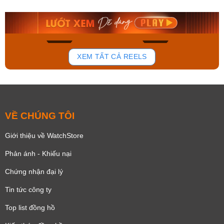
9.480.000₫
2.823.000₫
8.058.000₫
2.399.550₫
Mua ngay
Mua ngay
150
85
XEM TẤT CẢ REELS
VỀ CHÚNG TÔI
Giới thiệu về WatchStore
Phản ánh - Khiếu nại
Chứng nhận đại lý
Tin tức công ty
Top list đồng hồ