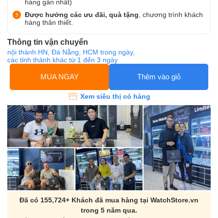
hàng gần nhất)
Được hưởng các ưu đãi, quà tặng
, chương trình khách
hàng thân thiết.
Thông tin vận chuyển
nội thành HN, Đà Nẵng, HCM trong ngày,
các tỉnh thành khác từ 1 đến 3 ngày
MUA NGAY
Thêm vào giỏ
Xem siêu thị có hàng
Đã có 155,724+ Khách đã mua hàng tại WatchStore.vn
trong 5 năm qua.