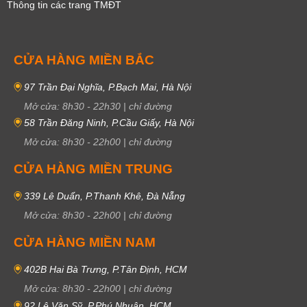
Thông tin các trang TMĐT
CỬA HÀNG MIỀN BẮC
97 Trần Đại Nghĩa, P.Bạch Mai, Hà Nội
Mở cửa:
8h30
-
22h30
|
chỉ đường
58 Trần Đăng Ninh, P.Cầu Giấy, Hà Nội
Mở cửa:
8h30
-
22h00
|
chỉ đường
CỬA HÀNG MIỀN TRUNG
339 Lê Duẩn, P.Thanh Khê, Đà Nẵng
Mở cửa:
8h30
-
22h00
|
chỉ đường
CỬA HÀNG MIỀN NAM
402B Hai Bà Trưng, P.Tân Định, HCM
Mở cửa:
8h30
-
22h00
|
chỉ đường
92 Lê Văn Sỹ, P.Phú Nhuận, HCM