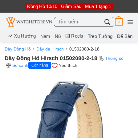
Bỏ
Đồng Hồ 10/10
Giảm Sâu
Mua 1 tặng 1
qua
nội
dung
Tìm
0
kiếm:
Xu Hướng
Reels
Nam
Nữ
Treo Tường
Để Bàn
Dây Đồng Hồ
Dây da Hirsch
01502080-2-18
Dây Đồng Hồ Hirsch 01502080-2-18
Thông số
So sánh
Yêu thích
Còn hàng