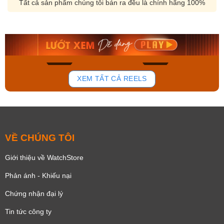
Tất cả sản phẩm chúng tôi bán ra đều là chính hãng 100%
Orient Nam RA-
Casio Nam MTS-
AA0B05R19B
115D-1AVDF
9.480.000₫
2.823.000₫
8.058.000₫
2.399.550₫
Mua ngay
Mua ngay
172
98
XEM TẤT CẢ REELS
VỀ CHÚNG TÔI
Giới thiệu về WatchStore
Phản ánh - Khiếu nại
Chứng nhận đại lý
Tin tức công ty