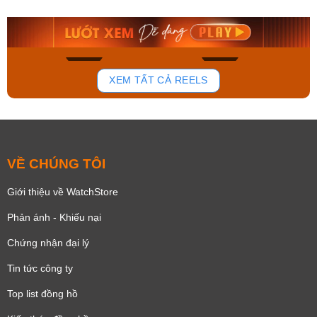
9.480.000₫
2.823.000₫
8.058.000₫
2.399.550₫
Mua ngay
Mua ngay
135
81
XEM TẤT CẢ REELS
VỀ CHÚNG TÔI
Giới thiệu về WatchStore
Phản ánh - Khiếu nại
Chứng nhận đại lý
Tin tức công ty
Top list đồng hồ