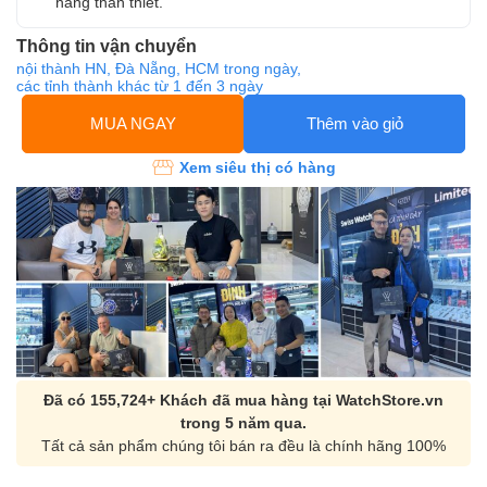
hàng thân thiết.
Thông tin vận chuyển
nội thành HN, Đà Nẵng, HCM trong ngày,
các tỉnh thành khác từ 1 đến 3 ngày
MUA NGAY
Thêm vào giỏ
Xem siêu thị có hàng
Đã có 155,724+ Khách đã mua hàng tại WatchStore.vn
trong 5 năm qua.
Tất cả sản phẩm chúng tôi bán ra đều là chính hãng 100%
Orient Nam RA-
Casio Nam MTS-
AA0B05R19B
115D-1AVDF