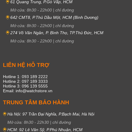
61 Quang Trung, P.Gò Vấp, HCM
Mở cửa:
8h30
-
22h00
|
chỉ đường
642 CMT8, P.Thủ Dầu Một, HCM (Bình Dương)
Mở cửa:
8h30
-
22h00
|
chỉ đường
274 Võ Văn Ngân, P. Bình Thọ, TP.Thủ Đức, HCM
Mở cửa:
8h30
-
22h00
|
chỉ đường
LIÊN HỆ HỖ TRỢ
Hotline 1: 093 189 2222
Hotline 2: 097 189 3333
Hotline 3: 096 139 5555
Email: info@watchstore.vn
TRUNG TÂM BẢO HÀNH
Hà Nội: 97 Trần Đại Nghĩa, P.Bạch Mai, Hà Nội
Mở cửa:
8h30
-
22h30
|
chỉ đường
HCM: 92 Lê Văn Sỹ, P.Phú Nhuận, HCM