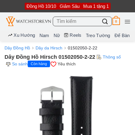
Bỏ
Đồng Hồ 10/10
Giảm Sâu
Mua 1 tặng 1
qua
nội
dung
Tìm
0
kiếm:
Xu Hướng
Reels
Nam
Nữ
Treo Tường
Để Bàn
Dây Đồng Hồ
Dây da Hirsch
01502050-2-22
Dây Đồng Hồ Hirsch 01502050-2-22
Thông số
So sánh
Yêu thích
Còn hàng