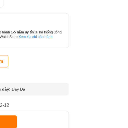
o hành
1-5 năm uy tín
tại hệ thống đồng
 WatchStore
Xem địa chỉ bảo hành
ẩm
u dây:
Dây Da
2-12