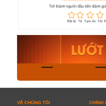
Trở thành người đầu tiên đánh gi
Rất tệ
Tệ
Tạm ổn
Tốt
R
Orient Nam RA-
Casio N
AA0B05R19B
115D-1A
9.480.000₫
2.823.000
8.058.000₫
2.399.5
Mua ngay
Mua ng
163
VỀ CHÚNG TÔI
CHÍNH