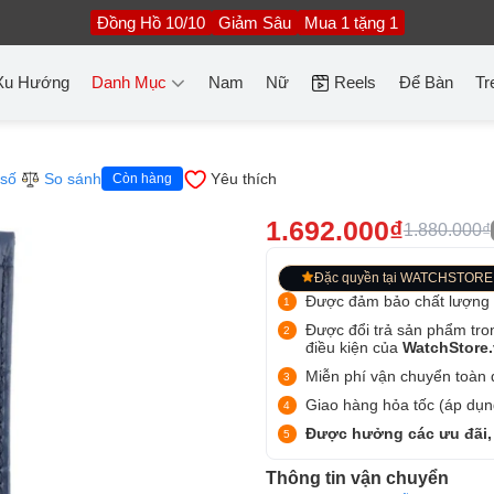
Đồng Hồ 10/10
Giảm Sâu
Mua 1 tặng 1
Xu Hướng
Danh Mục
Nam
Nữ
Reels
Để Bàn
Tr
số
So sánh
Yêu thích
Còn hàng
1.692.000₫
1.880.000₫
Đặc quyền tại WATCHSTORE
Được đảm bảo chất lượng
Được đổi trả sản phẩm tro
điều kiện của
WatchStore
Miễn phí vận chuyển toàn q
Giao hàng hỏa tốc (áp dụng
Được hưởng các ưu đãi,
Thông tin vận chuyển