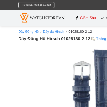
Bỏ
HOTLINE: 093.189.2222
qua
nội
dung
Giảm Sâu
Dây Đồng Hồ
Dây da Hirsch
01028180-2-12
Dây Đồng Hồ Hirsch 01028180-2-12
Thông 