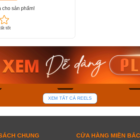
á cho sản phẩm!
ất tốt
am MTS-
Casio Nam MTS-
Casio U
VDF
RS100L-1AVDF
230EL-
₫
4.276.000₫
2.117.0
50₫
3.634.600₫
1.799.
ay
Mua ngay
Mua 
92
47
XEM TẤT CẢ REELS
 SÁCH CHUNG
CỬA HÀNG MIỀN BẮ