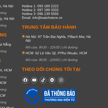
i, Hà Nội
Hotline 1: 093 189 2222
Hotline 2: 097 189 3333
ường
Hotline 3: 096 139 5555
Email: info@watchstore.vn
y, Hà Nội
ường
TRUNG TÂM BẢO HÀNH
UNG
Hà Nội: 97 Trần Đại Nghĩa, P.Bạch Mai, Hà
Nội
Đà Nẵng
Mở cửa:
8h30
-
22h30
|
chỉ đường
ường
HCM: 92 Lê Văn Sỹ, P.Phú Nhuận, HCM
Mở cửa:
8h30
-
22h00
|
chỉ đường
M
THEO DÕI CHÚNG TÔI TẠI
nh, HCM
ường
 HCM
ường
 HCM
ường