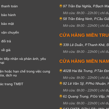
 thanh toán
97 Trần Đại Nghĩa, P.Bạch Ma
Mở cửa:
8h30
-
22h30
|
chỉ đ
h bảo hành
58 Trần Đăng Ninh, P.Cầu Giấ
h bảo mật
Mở cửa:
8h30
-
22h00
|
chỉ đ
 vận chuyển
CỬA HÀNG MIỀN TR
đổi trả
339 Lê Duẩn, P.Thanh Khê, 
 về giá
Mở cửa:
8h30
-
22h00
|
chỉ đ
c tiếp nhận và phản ánh, yêu
CỬA HÀNG MIỀN NA
nại
402B Hai Bà Trưng, P.Tân Đị
iện hoặc hạn chế trong việc cung
óa, dịch vụ
Mở cửa:
8h30
-
22h00
|
chỉ đ
92 Lê Văn Sỹ, P.Phú Nhuận,
các trang TMĐT
Mở cửa:
8h30
-
22h00
|
chỉ đ
61 Quang Trung, P.Gò Vấp,
Mở cửa:
8h30
-
22h00
|
chỉ đ