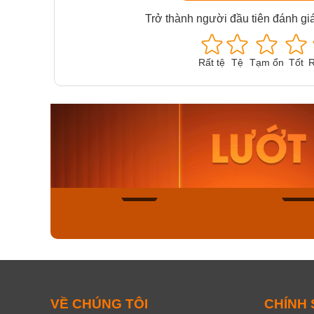
Trở thành người đầu tiên đánh gi
Rất tệ
Tệ
Tạm ổn
Tốt
R
Orient Nam RA-
Casio N
AA0B05R19B
115D-1A
9.480.000₫
2.823.000
8.058.000₫
2.399.5
Mua ngay
Mua ng
132
VỀ CHÚNG TÔI
CHÍNH