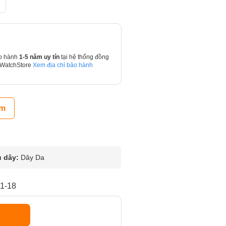
o hành
1-5 năm uy tín
tại hệ thống đồng
 WatchStore
Xem địa chỉ bảo hành
ẩm
u dây:
Dây Da
1-18