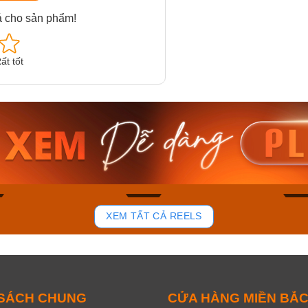
á cho sản phẩm!
ất tốt
am MTS-
Casio Nam MTS-
Casio U
VDF
RS100L-1AVDF
230EL-
₫
4.276.000₫
2.117.0
50₫
3.634.600₫
1.799.
ay
Mua ngay
Mua 
81
37
XEM TẤT CẢ REELS
 SÁCH CHUNG
CỬA HÀNG MIỀN BẮ