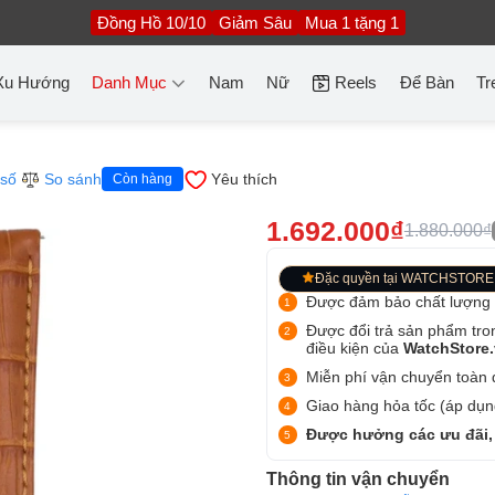
Đồng Hồ 10/10
Giảm Sâu
Mua 1 tặng 1
Xu Hướng
Danh Mục
Nam
Nữ
Reels
Để Bàn
Tr
số
So sánh
Yêu thích
Còn hàng
1.692.000₫
1.880.000₫
Đặc quyền tại WATCHSTORE
Được đảm bảo chất lượng
Được đổi trả sản phẩm tro
điều kiện của
WatchStore
Miễn phí vận chuyển toàn q
Giao hàng hỏa tốc (áp dụng
Được hưởng các ưu đãi,
Thông tin vận chuyển