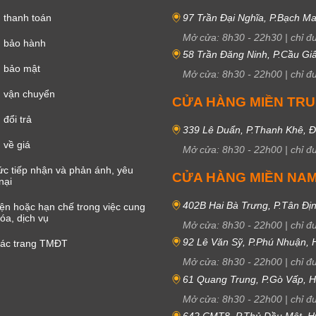
 thanh toán
97 Trần Đại Nghĩa, P.Bạch Ma
Mở cửa:
8h30
-
22h30
|
chỉ đ
h bảo hành
58 Trần Đăng Ninh, P.Cầu Giấ
h bảo mật
Mở cửa:
8h30
-
22h00
|
chỉ đ
 vận chuyển
CỬA HÀNG MIỀN TR
đổi trả
339 Lê Duẩn, P.Thanh Khê, 
 về giá
Mở cửa:
8h30
-
22h00
|
chỉ đ
c tiếp nhận và phản ánh, yêu
CỬA HÀNG MIỀN NA
nại
402B Hai Bà Trưng, P.Tân Đị
iện hoặc hạn chế trong việc cung
óa, dịch vụ
Mở cửa:
8h30
-
22h00
|
chỉ đ
92 Lê Văn Sỹ, P.Phú Nhuận,
các trang TMĐT
Mở cửa:
8h30
-
22h00
|
chỉ đ
61 Quang Trung, P.Gò Vấp,
Mở cửa:
8h30
-
22h00
|
chỉ đ