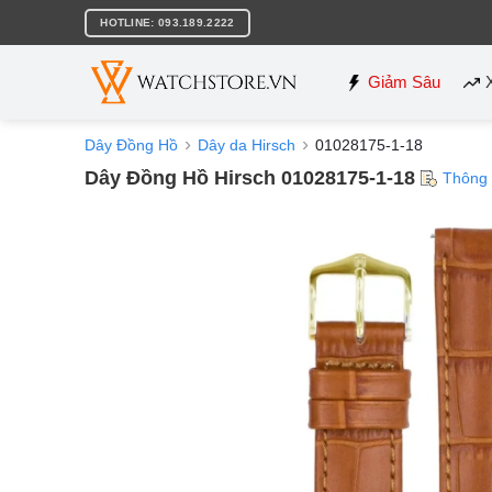
Bỏ
HOTLINE: 093.189.2222
qua
nội
dung
Giảm Sâu
Dây Đồng Hồ
Dây da Hirsch
01028175-1-18
Dây Đồng Hồ Hirsch 01028175-1-18
Thông 