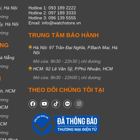
i, Hà Nội
Hotline 1: 093 189 2222
Hotline 2: 097 189 3333
ường
Hotline 3: 096 139 5555
Email: info@watchstore.vn
y, Hà Nội
ường
TRUNG TÂM BẢO HÀNH
UNG
Hà Nội: 97 Trần Đại Nghĩa, P.Bạch Mai, Hà
Nội
Đà Nẵng
Mở cửa:
8h30
-
22h30
|
chỉ đường
ường
HCM: 92 Lê Văn Sỹ, P.Phú Nhuận, HCM
Mở cửa:
8h30
-
22h00
|
chỉ đường
M
THEO DÕI CHÚNG TÔI TẠI
nh, HCM
ường
 HCM
ường
 HCM
ường