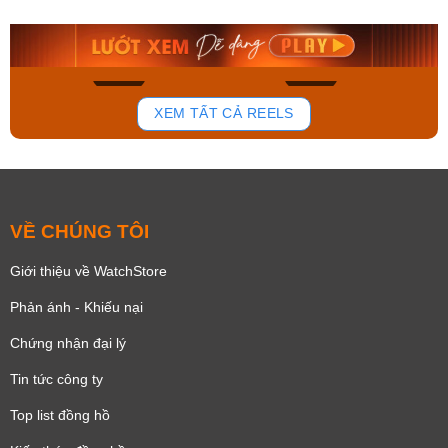
9.480.000₫
2.823.000₫
8.058.000₫
2.399.550₫
Mua ngay
Mua ngay
168
96
XEM TẤT CẢ REELS
VỀ CHÚNG TÔI
Giới thiệu về WatchStore
Phản ánh - Khiếu nại
Chứng nhận đại lý
Tin tức công ty
Top list đồng hồ