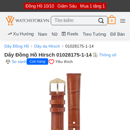
Bỏ
Đồng Hồ 10/10
Giảm Sâu
Mua 1 tặng 1
qua
nội
dung
Tìm
0
kiếm:
Xu Hướng
Reels
Nam
Nữ
Treo Tường
Để Bàn
Dây Đồng Hồ
Dây da Hirsch
01028175-1-14
Dây Đồng Hồ Hirsch 01028175-1-14
Thông số
So sánh
Yêu thích
Còn hàng