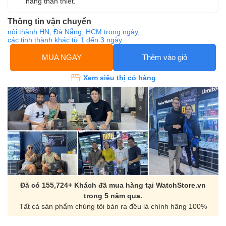
hàng thân thiết.
Thông tin vận chuyển
nội thành HN, Đà Nẵng, HCM trong ngày,
các tỉnh thành khác từ 1 đến 3 ngày
MUA NGAY
Thêm vào giỏ
Xem siêu thị có hàng
Đã có 155,724+ Khách đã mua hàng tại WatchStore.vn
trong 5 năm qua.
Tất cả sản phẩm chúng tôi bán ra đều là chính hãng 100%
Orient Nam RA-
Casio Nam MTS-
AA0B05R19B
115D-1AVDF