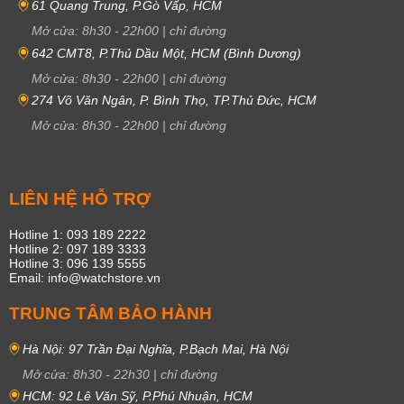
61 Quang Trung, P.Gò Vấp, HCM
Mở cửa:
8h30
-
22h00
|
chỉ đường
642 CMT8, P.Thủ Dầu Một, HCM (Bình Dương)
Mở cửa:
8h30
-
22h00
|
chỉ đường
274 Võ Văn Ngân, P. Bình Thọ, TP.Thủ Đức, HCM
Mở cửa:
8h30
-
22h00
|
chỉ đường
LIÊN HỆ HỖ TRỢ
Hotline 1: 093 189 2222
Hotline 2: 097 189 3333
Hotline 3: 096 139 5555
Email: info@watchstore.vn
TRUNG TÂM BẢO HÀNH
Hà Nội: 97 Trần Đại Nghĩa, P.Bạch Mai, Hà Nội
Mở cửa:
8h30
-
22h30
|
chỉ đường
HCM: 92 Lê Văn Sỹ, P.Phú Nhuận, HCM