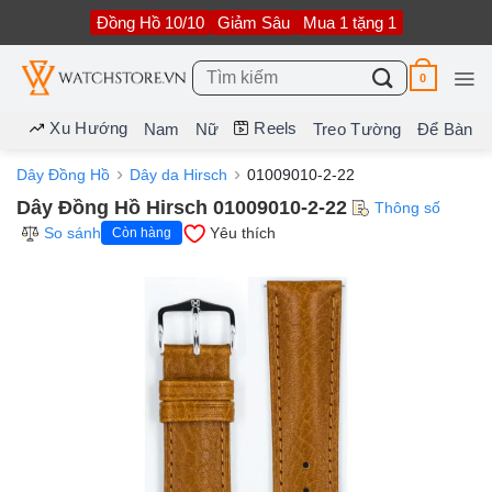
Bỏ
Đồng Hồ 10/10
Giảm Sâu
Mua 1 tặng 1
qua
nội
dung
Tìm
0
kiếm:
Xu Hướng
Reels
Nam
Nữ
Treo Tường
Để Bàn
Dây Đồng Hồ
Dây da Hirsch
01009010-2-22
Dây Đồng Hồ Hirsch 01009010-2-22
Thông số
So sánh
Yêu thích
Còn hàng