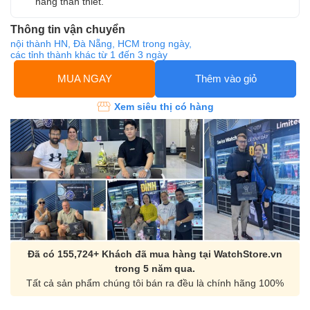
hàng thân thiết.
Thông tin vận chuyển
nội thành HN, Đà Nẵng, HCM trong ngày,
các tỉnh thành khác từ 1 đến 3 ngày
MUA NGAY
Thêm vào giỏ
Xem siêu thị có hàng
Đã có 155,724+ Khách đã mua hàng tại WatchStore.vn
trong 5 năm qua.
Tất cả sản phẩm chúng tôi bán ra đều là chính hãng 100%
Orient Nam RA-
Casio Nam MTS-
AA0B05R19B
115D-1AVDF