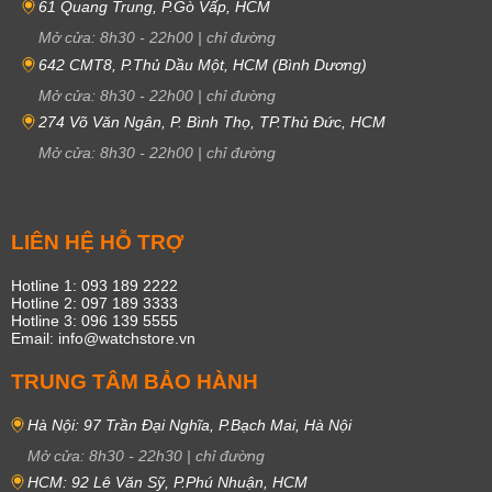
61 Quang Trung, P.Gò Vấp, HCM
Mở cửa:
8h30
-
22h00
|
chỉ đường
642 CMT8, P.Thủ Dầu Một, HCM (Bình Dương)
Mở cửa:
8h30
-
22h00
|
chỉ đường
274 Võ Văn Ngân, P. Bình Thọ, TP.Thủ Đức, HCM
Mở cửa:
8h30
-
22h00
|
chỉ đường
LIÊN HỆ HỖ TRỢ
Hotline 1: 093 189 2222
Hotline 2: 097 189 3333
Hotline 3: 096 139 5555
Email: info@watchstore.vn
TRUNG TÂM BẢO HÀNH
Hà Nội: 97 Trần Đại Nghĩa, P.Bạch Mai, Hà Nội
Mở cửa:
8h30
-
22h30
|
chỉ đường
HCM: 92 Lê Văn Sỹ, P.Phú Nhuận, HCM