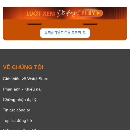
9.480.000₫
2.823.000₫
8.058.000₫
2.399.550₫
Mua ngay
Mua ngay
150
84
XEM TẤT CẢ REELS
VỀ CHÚNG TÔI
Giới thiệu về WatchStore
Phản ánh - Khiếu nại
Chứng nhận đại lý
Tin tức công ty
Top list đồng hồ