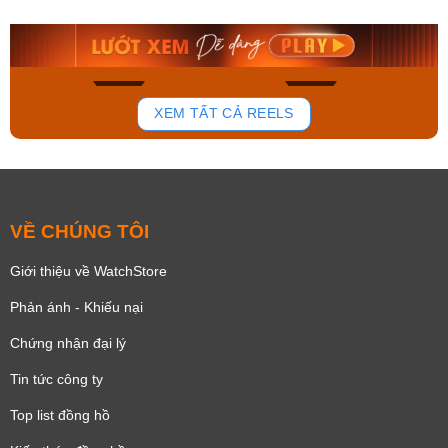
9.480.000₫
2.823.000₫
8.058.000₫
2.399.550₫
Mua ngay
Mua ngay
131
78
XEM TẤT CẢ REELS
VỀ CHÚNG TÔI
Giới thiệu về WatchStore
Phản ánh - Khiếu nại
Chứng nhận đại lý
Tin tức công ty
Top list đồng hồ