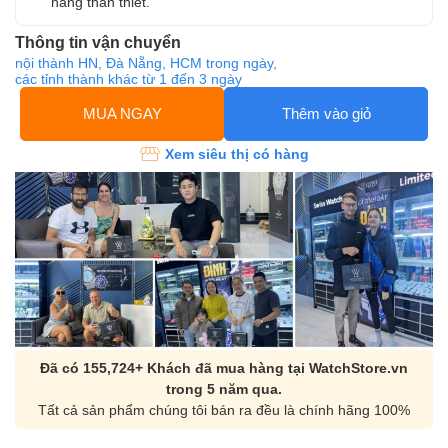
hàng thân thiết.
Thông tin vận chuyển
nội thành HN, Đà Nẵng, HCM trong ngày,
các tỉnh thành khác từ 1 đến 3 ngày
MUA NGAY
Thêm vào giỏ
Xem siêu thị có hàng
Đã có 155,724+ Khách đã mua hàng tại WatchStore.vn
trong 5 năm qua.
Tất cả sản phẩm chúng tôi bán ra đều là chính hãng 100%
Orient Nam RA-
Casio Nam MTS-
AA0B05R19B
115D-1AVDF