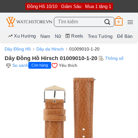
Bỏ
Đồng Hồ 10/10
Giảm Sâu
Mua 1 tặng 1
qua
nội
dung
Tìm
0
kiếm:
Xu Hướng
Reels
Nam
Nữ
Treo Tường
Để Bàn
Dây Đồng Hồ
Dây da Hirsch
01009010-1-20
Dây Đồng Hồ Hirsch 01009010-1-20
Thông số
So sánh
Yêu thích
Còn hàng