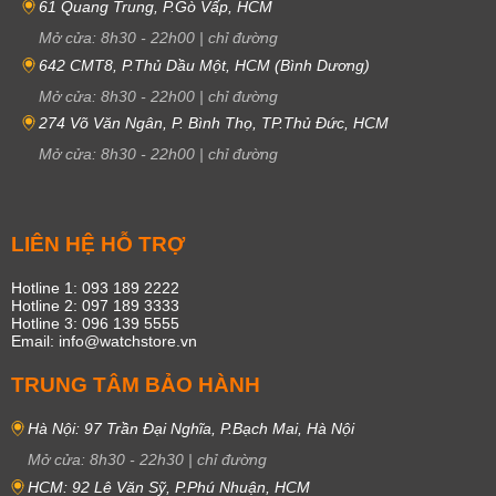
61 Quang Trung, P.Gò Vấp, HCM
Mở cửa:
8h30
-
22h00
|
chỉ đường
642 CMT8, P.Thủ Dầu Một, HCM (Bình Dương)
Mở cửa:
8h30
-
22h00
|
chỉ đường
274 Võ Văn Ngân, P. Bình Thọ, TP.Thủ Đức, HCM
Mở cửa:
8h30
-
22h00
|
chỉ đường
LIÊN HỆ HỖ TRỢ
Hotline 1: 093 189 2222
Hotline 2: 097 189 3333
Hotline 3: 096 139 5555
Email: info@watchstore.vn
TRUNG TÂM BẢO HÀNH
Hà Nội: 97 Trần Đại Nghĩa, P.Bạch Mai, Hà Nội
Mở cửa:
8h30
-
22h30
|
chỉ đường
HCM: 92 Lê Văn Sỹ, P.Phú Nhuận, HCM