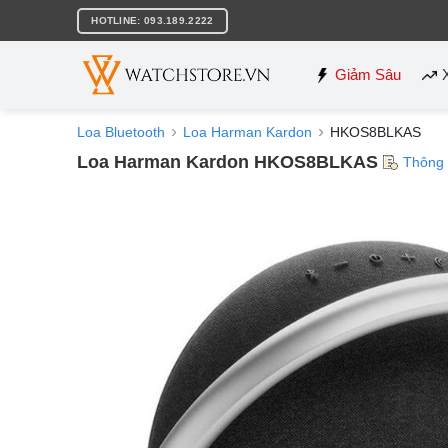
Bỏ
HOTLINE: 093.189.2222
qua
nội
dung
Giảm Sâu
Loa Bluetooth
Loa Harman Kardon
HKOS8BLKAS
Loa Harman Kardon HKOS8BLKAS
Thông 