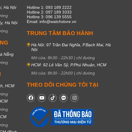
i, Hà Nội
Hotline 1: 093 189 2222
Hotline 2: 097 189 3333
ường
Hotline 3: 096 139 5555
Email: info@watchstore.vn
y, Hà Nội
ường
TRUNG TÂM BẢO HÀNH
UNG
Hà Nội: 97 Trần Đại Nghĩa, P.Bạch Mai, Hà
Nội
Đà Nẵng
Mở cửa:
8h30
-
22h30
|
chỉ đường
ường
HCM: 92 Lê Văn Sỹ, P.Phú Nhuận, HCM
Mở cửa:
8h30
-
22h00
|
chỉ đường
M
THEO DÕI CHÚNG TÔI TẠI
nh, HCM
ường
 HCM
ường
 HCM
ường