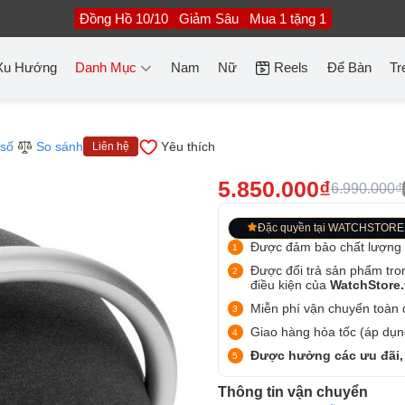
Đồng Hồ 10/10
Giảm Sâu
Mua 1 tặng 1
Xu Hướng
Danh Mục
Nam
Nữ
Reels
Để Bàn
Tr
số
So sánh
Yêu thích
Liên hệ
5.850.000₫
6.990.000₫
Đặc quyền tại WATCHSTORE
Được đảm bảo chất lượng
Được đổi trả sản phẩm tro
điều kiện của
WatchStore
Miễn phí vận chuyển toàn q
Giao hàng hỏa tốc (áp dụng
Được hưởng các ưu đãi,
Thông tin vận chuyển