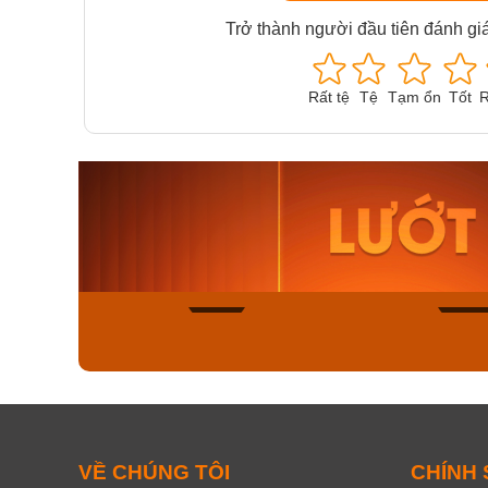
Trở thành người đầu tiên đánh gi
Rất tệ
Tệ
Tạm ổn
Tốt
R
Orient Nam RA-
Casio N
AA0B05R19B
115D-1A
9.480.000₫
2.823.000
8.058.000₫
2.399.5
Mua ngay
Mua ng
150
VỀ CHÚNG TÔI
CHÍNH