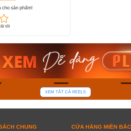
á cho sản phẩm!
ất tốt
am MTS-
Casio Nam MTS-
Casio U
VDF
RS100L-1AVDF
230EL-
₫
4.276.000₫
2.117.0
50₫
3.634.600₫
1.799.
ay
Mua ngay
Mua 
85
44
XEM TẤT CẢ REELS
 SÁCH CHUNG
CỬA HÀNG MIỀN BẮ