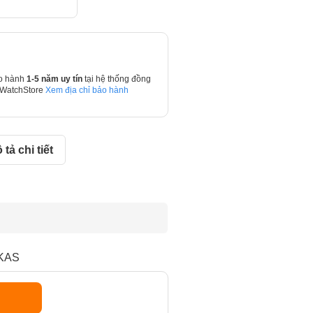
o hành
1-5 năm uy tín
tại hệ thống đồng
 WatchStore
Xem địa chỉ bảo hành
 tả chi tiết
LKAS