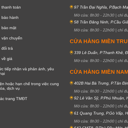
 thanh toán
97 Trần Đại Nghĩa, P.Bạch Ma
Mở cửa:
8h30
-
22h30
|
chỉ đ
h bảo hành
58 Trần Đăng Ninh, P.Cầu Giấ
h bảo mật
Mở cửa:
8h30
-
22h00
|
chỉ đ
 vận chuyển
CỬA HÀNG MIỀN TR
đổi trả
339 Lê Duẩn, P.Thanh Khê, 
 về giá
Mở cửa:
8h30
-
22h00
|
chỉ đ
c tiếp nhận và phản ánh, yêu
CỬA HÀNG MIỀN NA
nại
402B Hai Bà Trưng, P.Tân Đị
iện hoặc hạn chế trong việc cung
óa, dịch vụ
Mở cửa:
8h30
-
22h00
|
chỉ đ
92 Lê Văn Sỹ, P.Phú Nhuận,
các trang TMĐT
Mở cửa:
8h30
-
22h00
|
chỉ đ
61 Quang Trung, P.Gò Vấp,
Mở cửa:
8h30
-
22h00
|
chỉ đ