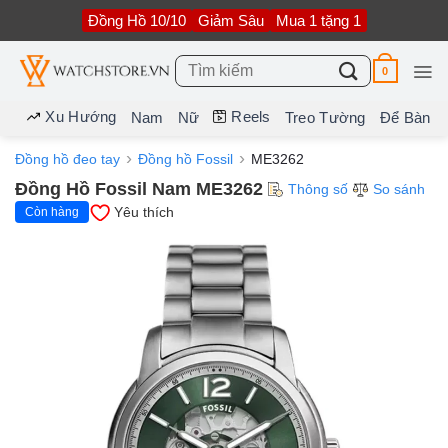
Bỏ
Đồng Hồ 10/10
Giảm Sâu
Mua 1 tặng 1
qua
nội
dung
Tìm
0
kiếm:
Xu Hướng
Reels
Nam
Nữ
Treo Tường
Để Bàn
Đồng hồ đeo tay
Đồng hồ Fossil
ME3262
Đồng Hồ Fossil Nam ME3262
Thông số
So sánh
Yêu thích
Còn hàng