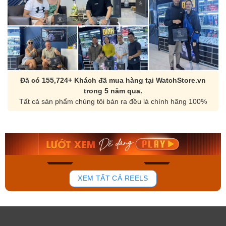
Đã có 155,724+ Khách đã mua hàng tại WatchStore.vn
trong 5 năm qua.
Tất cả sản phẩm chúng tôi bán ra đều là chính hãng 100%
Orient Nam RA-
Casio Nam MTS-
AA0B05R19B
115D-1AVDF
9.480.000₫
2.823.000₫
8.058.000₫
2.399.550₫
Mua ngay
Mua ngay
148
84
XEM TẤT CẢ REELS