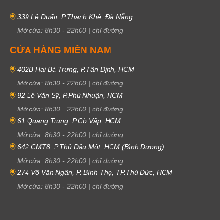
339 Lê Duẩn, P.Thanh Khê, Đà Nẵng
Mở cửa:
8h30
-
22h00
|
chỉ đường
CỬA HÀNG MIỀN NAM
402B Hai Bà Trưng, P.Tân Định, HCM
Mở cửa:
8h30
-
22h00
|
chỉ đường
92 Lê Văn Sỹ, P.Phú Nhuận, HCM
Mở cửa:
8h30
-
22h00
|
chỉ đường
61 Quang Trung, P.Gò Vấp, HCM
Mở cửa:
8h30
-
22h00
|
chỉ đường
642 CMT8, P.Thủ Dầu Một, HCM (Bình Dương)
Mở cửa:
8h30
-
22h00
|
chỉ đường
274 Võ Văn Ngân, P. Bình Thọ, TP.Thủ Đức, HCM
Mở cửa:
8h30
-
22h00
|
chỉ đường