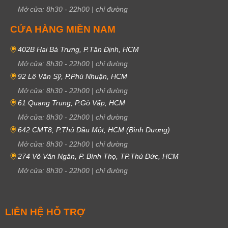
Mở cửa:
8h30
-
22h00
|
chỉ đường
CỬA HÀNG MIỀN NAM
402B Hai Bà Trưng, P.Tân Định, HCM
Mở cửa:
8h30
-
22h00
|
chỉ đường
92 Lê Văn Sỹ, P.Phú Nhuận, HCM
Mở cửa:
8h30
-
22h00
|
chỉ đường
61 Quang Trung, P.Gò Vấp, HCM
Mở cửa:
8h30
-
22h00
|
chỉ đường
642 CMT8, P.Thủ Dầu Một, HCM (Bình Dương)
Mở cửa:
8h30
-
22h00
|
chỉ đường
274 Võ Văn Ngân, P. Bình Thọ, TP.Thủ Đức, HCM
Mở cửa:
8h30
-
22h00
|
chỉ đường
LIÊN HỆ HỖ TRỢ