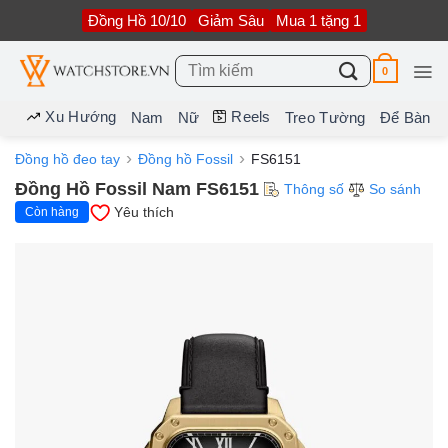
Bỏ
Đồng Hồ 10/10
Giảm Sâu
Mua 1 tặng 1
qua
nội
dung
Tìm
0
kiếm:
Xu Hướng
Reels
Nam
Nữ
Treo Tường
Để Bàn
Đồng hồ đeo tay
Đồng hồ Fossil
FS6151
Đồng Hồ Fossil Nam FS6151
Thông số
So sánh
Yêu thích
Còn hàng