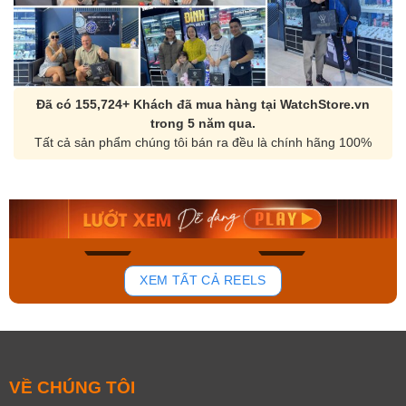
Đã có 155,724+ Khách đã mua hàng tại WatchStore.vn
trong 5 năm qua.
Tất cả sản phẩm chúng tôi bán ra đều là chính hãng 100%
Orient Nam RA-
Casio Nam MTS-
AA0B05R19B
115D-1AVDF
9.480.000₫
2.823.000₫
8.058.000₫
2.399.550₫
Mua ngay
Mua ngay
150
85
XEM TẤT CẢ REELS
VỀ CHÚNG TÔI