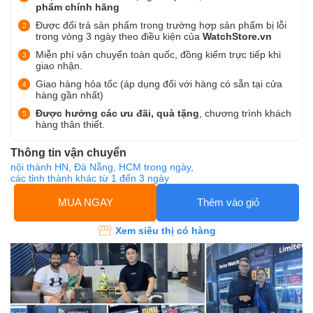
phẩm chính hãng
Được đổi trả sản phẩm trong trường hợp sản phẩm bị lỗi
trong vòng 3 ngày theo điều kiện của
WatchStore.vn
Miễn phí vận chuyển toàn quốc, đồng kiểm trực tiếp khi
giao nhận.
Giao hàng hỏa tốc (áp dụng đối với hàng có sẵn tại cửa
hàng gần nhất)
Được hưởng các ưu đãi, quà tặng
, chương trình khách
hàng thân thiết.
Thông tin vận chuyển
nội thành HN, Đà Nẵng, HCM trong ngày,
các tỉnh thành khác từ 1 đến 3 ngày
MUA NGAY
Thêm vào giỏ
Xem siêu thị có hàng