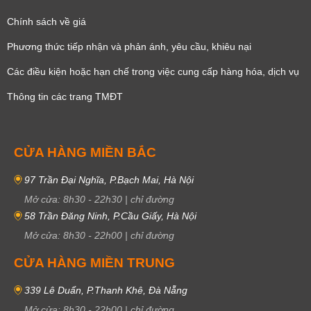
Chính sách về giá
Phương thức tiếp nhận và phản ánh, yêu cầu, khiêu nại
Các điều kiện hoặc hạn chế trong việc cung cấp hàng hóa, dịch vụ
Thông tin các trang TMĐT
CỬA HÀNG MIỀN BẮC
97 Trần Đại Nghĩa, P.Bạch Mai, Hà Nội
Mở cửa:
8h30
-
22h30
|
chỉ đường
58 Trần Đăng Ninh, P.Cầu Giấy, Hà Nội
Mở cửa:
8h30
-
22h00
|
chỉ đường
CỬA HÀNG MIỀN TRUNG
339 Lê Duẩn, P.Thanh Khê, Đà Nẵng
Mở cửa:
8h30
-
22h00
|
chỉ đường