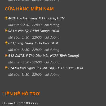
CỬA HÀNG MIỀN NAM
402B Hai Bà Trưng, P.Tân Định, HCM
Mở cửa:
8h30
-
22h00
|
chỉ đường
92 Lê Văn Sỹ, P.Phú Nhuận, HCM
Mở cửa:
8h30
-
22h00
|
chỉ đường
61 Quang Trung, P.Gò Vấp, HCM
Mở cửa:
8h30
-
22h00
|
chỉ đường
642 CMT8, P.Thủ Dầu Một, HCM (Bình Dương)
Mở cửa:
8h30
-
22h00
|
chỉ đường
274 Võ Văn Ngân, P. Bình Thọ, TP.Thủ Đức, HCM
Mở cửa:
8h30
-
22h00
|
chỉ đường
LIÊN HỆ HỖ TRỢ
Hotline 1: 093 189 2222