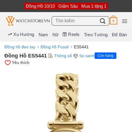
Bỏ
Đồng Hồ 10/10
Giảm Sâu
Mua 1 tặng 1
qua
nội
dung
Tìm
0
kiếm:
Xu Hướng
Reels
Nam
Nữ
Treo Tường
Để Bàn
Đồng hồ đeo tay
Đồng hồ Fossil
ES5441
Đồng Hồ ES5441
Thông số
So sánh
Còn hàng
Yêu thích