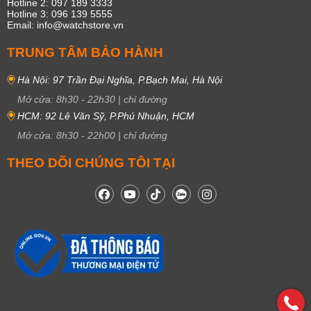
Hotline 2: 097 189 3333
Hotline 3: 096 139 5555
Email: info@watchstore.vn
TRUNG TÂM BẢO HÀNH
Hà Nội: 97 Trần Đại Nghĩa, P.Bạch Mai, Hà Nội
Mở cửa:
8h30
-
22h30
|
chỉ đường
HCM: 92 Lê Văn Sỹ, P.Phú Nhuận, HCM
Mở cửa:
8h30
-
22h00
|
chỉ đường
THEO DÕI CHÚNG TÔI TẠI