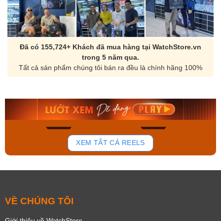
Đã có 155,724+ Khách đã mua hàng tại WatchStore.vn
trong 5 năm qua.
Tất cả sản phẩm chúng tôi bán ra đều là chính hãng 100%
Orient Nam RA-
Casio Nam MTS-
AA0B05R19B
115D-1AVDF
9.480.000₫
2.823.000₫
8.058.000₫
2.399.550₫
Mua ngay
Mua ngay
146
83
XEM TẤT CẢ REELS
VỀ CHÚNG TÔI
Giới thiệu về WatchStore