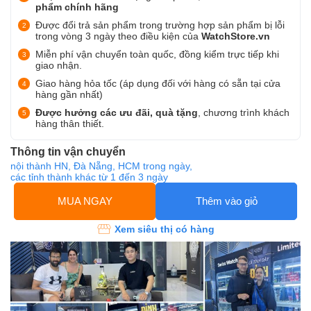
phẩm chính hãng
Được đổi trả sản phẩm trong trường hợp sản phẩm bị lỗi
trong vòng 3 ngày theo điều kiện của
WatchStore.vn
Miễn phí vận chuyển toàn quốc, đồng kiểm trực tiếp khi
giao nhận.
Giao hàng hỏa tốc (áp dụng đối với hàng có sẵn tại cửa
hàng gần nhất)
Được hưởng các ưu đãi, quà tặng
, chương trình khách
hàng thân thiết.
Thông tin vận chuyển
nội thành HN, Đà Nẵng, HCM trong ngày,
các tỉnh thành khác từ 1 đến 3 ngày
MUA NGAY
Thêm vào giỏ
Xem siêu thị có hàng