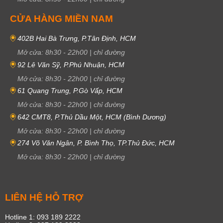
CỬA HÀNG MIỀN NAM
402B Hai Bà Trưng, P.Tân Định, HCM
Mở cửa:
8h30
-
22h00
|
chỉ đường
92 Lê Văn Sỹ, P.Phú Nhuận, HCM
Mở cửa:
8h30
-
22h00
|
chỉ đường
61 Quang Trung, P.Gò Vấp, HCM
Mở cửa:
8h30
-
22h00
|
chỉ đường
642 CMT8, P.Thủ Dầu Một, HCM (Bình Dương)
Mở cửa:
8h30
-
22h00
|
chỉ đường
274 Võ Văn Ngân, P. Bình Thọ, TP.Thủ Đức, HCM
Mở cửa:
8h30
-
22h00
|
chỉ đường
LIÊN HỆ HỖ TRỢ
Hotline 1: 093 189 2222