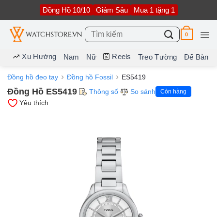
Bỏ
Đồng Hồ 10/10
Giảm Sâu
Mua 1 tặng 1
qua
nội
dung
Tìm
0
kiếm:
Xu Hướng
Reels
Nam
Nữ
Treo Tường
Để Bàn
Đồng hồ đeo tay
Đồng hồ Fossil
ES5419
Đồng Hồ ES5419
Thông số
So sánh
Còn hàng
Yêu thích