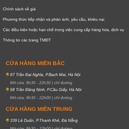
Chính sách về giá
Phương thức tiếp nhận và phản ánh, yêu cầu, khiêu nại
Các điều kiện hoặc hạn chế trong việc cung cấp hàng hóa, dịch vụ
Thông tin các trang TMĐT
CỬA HÀNG MIỀN BẮC
97 Trần Đại Nghĩa, P.Bạch Mai, Hà Nội
Mở cửa:
8h30
-
22h30
|
chỉ đường
58 Trần Đăng Ninh, P.Cầu Giấy, Hà Nội
Mở cửa:
8h30
-
22h00
|
chỉ đường
CỬA HÀNG MIỀN TRUNG
339 Lê Duẩn, P.Thanh Khê, Đà Nẵng
Mở cửa:
8h30
-
22h00
|
chỉ đường