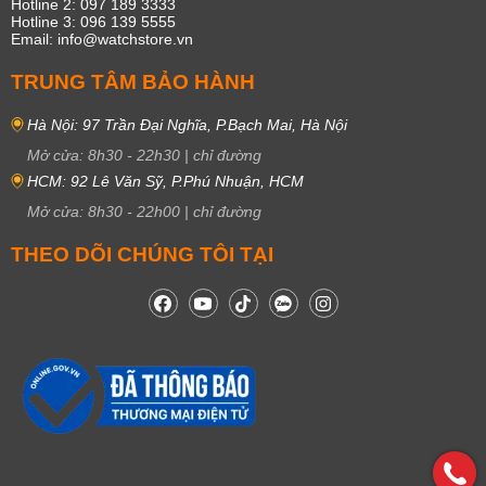
Hotline 2: 097 189 3333
Hotline 3: 096 139 5555
Email: info@watchstore.vn
TRUNG TÂM BẢO HÀNH
Hà Nội: 97 Trần Đại Nghĩa, P.Bạch Mai, Hà Nội
Mở cửa:
8h30
-
22h30
|
chỉ đường
HCM: 92 Lê Văn Sỹ, P.Phú Nhuận, HCM
Mở cửa:
8h30
-
22h00
|
chỉ đường
THEO DÕI CHÚNG TÔI TẠI