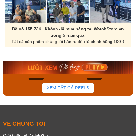
Đã có 155,724+ Khách đã mua hàng tại WatchStore.vn
trong 5 năm qua.
Tất cả sản phẩm chúng tôi bán ra đều là chính hãng 100%
Orient Nam RA-
Casio Nam MTS-
AA0B05R19B
115D-1AVDF
9.480.000₫
2.823.000₫
8.058.000₫
2.399.550₫
Mua ngay
Mua ngay
159
92
XEM TẤT CẢ REELS
VỀ CHÚNG TÔI
Giới thiệu về WatchStore