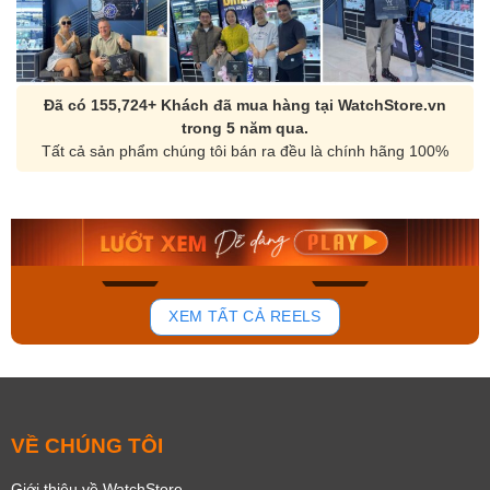
Đã có 155,724+ Khách đã mua hàng tại WatchStore.vn
trong 5 năm qua.
Tất cả sản phẩm chúng tôi bán ra đều là chính hãng 100%
Orient Nam RA-
Casio Nam MTS-
AA0B05R19B
115D-1AVDF
9.480.000₫
2.823.000₫
8.058.000₫
2.399.550₫
Mua ngay
Mua ngay
136
81
XEM TẤT CẢ REELS
VỀ CHÚNG TÔI
Giới thiệu về WatchStore