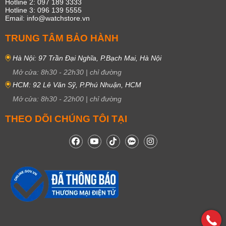
Hotline 2: 097 189 3333
Hotline 3: 096 139 5555
Email: info@watchstore.vn
TRUNG TÂM BẢO HÀNH
Hà Nội: 97 Trần Đại Nghĩa, P.Bạch Mai, Hà Nội
Mở cửa:
8h30
-
22h30
|
chỉ đường
HCM: 92 Lê Văn Sỹ, P.Phú Nhuận, HCM
Mở cửa:
8h30
-
22h00
|
chỉ đường
THEO DÕI CHÚNG TÔI TẠI