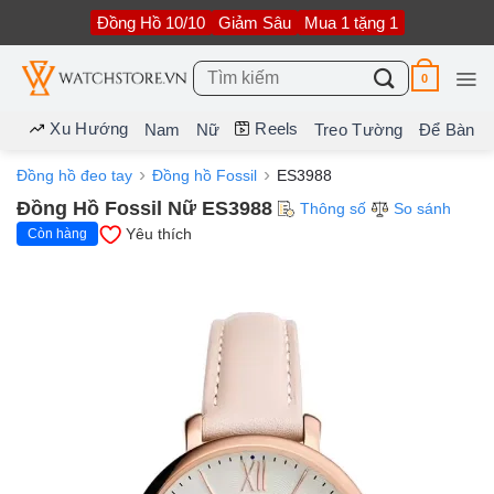
Bỏ
Đồng Hồ 10/10
Giảm Sâu
Mua 1 tặng 1
qua
nội
dung
Tìm
0
kiếm:
Xu Hướng
Reels
Nam
Nữ
Treo Tường
Để Bàn
Đồng hồ đeo tay
Đồng hồ Fossil
ES3988
Đồng Hồ Fossil Nữ ES3988
Thông số
So sánh
Yêu thích
Còn hàng