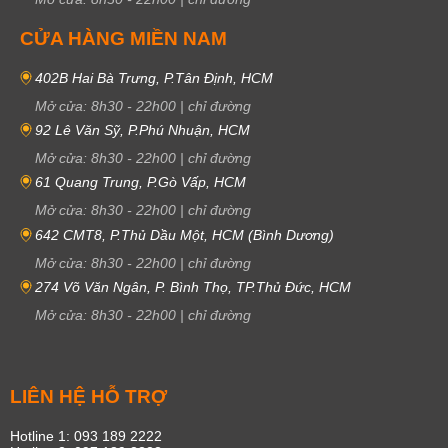
CỬA HÀNG MIỀN NAM
402B Hai Bà Trưng, P.Tân Định, HCM
Mở cửa:
8h30
-
22h00
|
chỉ đường
92 Lê Văn Sỹ, P.Phú Nhuận, HCM
Mở cửa:
8h30
-
22h00
|
chỉ đường
61 Quang Trung, P.Gò Vấp, HCM
Mở cửa:
8h30
-
22h00
|
chỉ đường
642 CMT8, P.Thủ Dầu Một, HCM (Bình Dương)
Mở cửa:
8h30
-
22h00
|
chỉ đường
274 Võ Văn Ngân, P. Bình Thọ, TP.Thủ Đức, HCM
Mở cửa:
8h30
-
22h00
|
chỉ đường
LIÊN HỆ HỖ TRỢ
Hotline 1: 093 189 2222