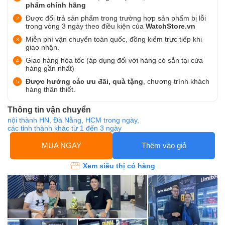
phẩm chính hãng
Được đổi trả sản phẩm trong trường hợp sản phẩm bị lỗi
trong vòng 3 ngày theo điều kiện của
WatchStore.vn
Miễn phí vận chuyển toàn quốc, đồng kiểm trực tiếp khi
giao nhận.
Giao hàng hỏa tốc (áp dụng đối với hàng có sẵn tại cửa
hàng gần nhất)
Được hưởng các ưu đãi, quà tặng
, chương trình khách
hàng thân thiết.
Thông tin vận chuyển
nội thành HN, Đà Nẵng, HCM trong ngày,
các tỉnh thành khác từ 1 đến 3 ngày
MUA NGAY
Thêm vào giỏ
Xem siêu thị có hàng