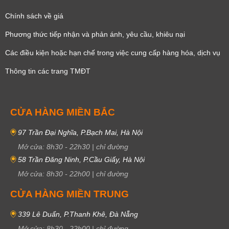
Chính sách về giá
Phương thức tiếp nhận và phản ánh, yêu cầu, khiêu nại
Các điều kiện hoặc hạn chế trong việc cung cấp hàng hóa, dịch vụ
Thông tin các trang TMĐT
CỬA HÀNG MIỀN BẮC
97 Trần Đại Nghĩa, P.Bạch Mai, Hà Nội
Mở cửa:
8h30
-
22h30
|
chỉ đường
58 Trần Đăng Ninh, P.Cầu Giấy, Hà Nội
Mở cửa:
8h30
-
22h00
|
chỉ đường
CỬA HÀNG MIỀN TRUNG
339 Lê Duẩn, P.Thanh Khê, Đà Nẵng
Mở cửa:
8h30
-
22h00
|
chỉ đường