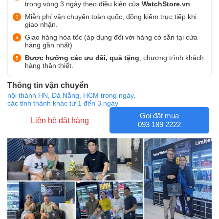
trong vòng 3 ngày theo điều kiện của
WatchStore.vn
Miễn phí vận chuyển toàn quốc, đồng kiểm trực tiếp khi
giao nhận.
Giao hàng hỏa tốc (áp dụng đối với hàng có sẵn tại cửa
hàng gần nhất)
Được hưởng các ưu đãi, quà tặng
, chương trình khách
hàng thân thiết.
Thông tin vận chuyển
nội thành HN, Đà Nẵng, HCM trong ngày,
các tỉnh thành khác từ 1 đến 3 ngày
Gọi đặt mua
Liên hệ đặt hàng
093 189 2222