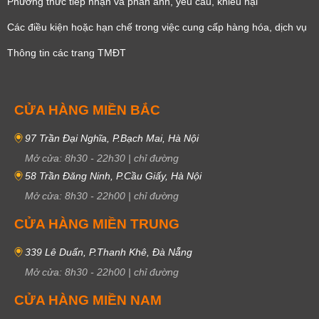
Phương thức tiếp nhận và phản ánh, yêu cầu, khiêu nại
Các điều kiện hoặc hạn chế trong việc cung cấp hàng hóa, dịch vụ
Thông tin các trang TMĐT
CỬA HÀNG MIỀN BẮC
97 Trần Đại Nghĩa, P.Bạch Mai, Hà Nội
Mở cửa:
8h30
-
22h30
|
chỉ đường
58 Trần Đăng Ninh, P.Cầu Giấy, Hà Nội
Mở cửa:
8h30
-
22h00
|
chỉ đường
CỬA HÀNG MIỀN TRUNG
339 Lê Duẩn, P.Thanh Khê, Đà Nẵng
Mở cửa:
8h30
-
22h00
|
chỉ đường
CỬA HÀNG MIỀN NAM