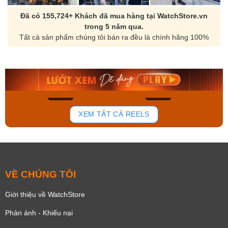
Đã có 155,724+ Khách đã mua hàng tại WatchStore.vn
trong 5 năm qua.
Tất cả sản phẩm chúng tôi bán ra đều là chính hãng 100%
Orient Nam RA-
Casio Nam MTS-
AA0B05R19B
115D-1AVDF
9.480.000₫
2.823.000₫
8.058.000₫
2.399.550₫
Mua ngay
Mua ngay
131
78
XEM TẤT CẢ REELS
VỀ CHÚNG TÔI
Giới thiệu về WatchStore
Phản ánh - Khiếu nại