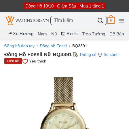
Bỏ
Đồng Hồ 10/10
Giảm Sâu
Mua 1 tặng 1
qua
nội
dung
Tìm
0
kiếm:
Xu Hướng
Reels
Nam
Nữ
Treo Tường
Để Bàn
Đồng hồ đeo tay
Đồng hồ Fossil
BQ3391
Đồng Hồ Fossil Nữ BQ3391
Thông số
So sánh
Yêu thích
Liên hệ