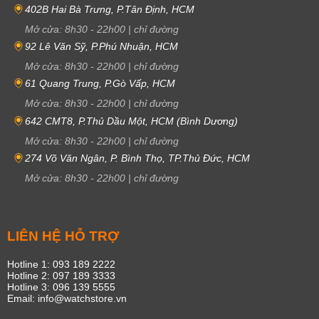
402B Hai Bà Trưng, P.Tân Định, HCM
Mở cửa:
8h30
-
22h00
|
chỉ đường
92 Lê Văn Sỹ, P.Phú Nhuận, HCM
Mở cửa:
8h30
-
22h00
|
chỉ đường
61 Quang Trung, P.Gò Vấp, HCM
Mở cửa:
8h30
-
22h00
|
chỉ đường
642 CMT8, P.Thủ Dầu Một, HCM (Bình Dương)
Mở cửa:
8h30
-
22h00
|
chỉ đường
274 Võ Văn Ngân, P. Bình Thọ, TP.Thủ Đức, HCM
Mở cửa:
8h30
-
22h00
|
chỉ đường
LIÊN HỆ HỖ TRỢ
Hotline 1: 093 189 2222
Hotline 2: 097 189 3333
Hotline 3: 096 139 5555
Email: info@watchstore.vn