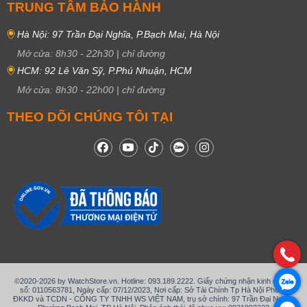
TRUNG TÂM BẢO HÀNH
Hà Nội: 97 Trần Đại Nghĩa, P.Bạch Mai, Hà Nội
Mở cửa:
8h30
-
22h30
|
chỉ đường
HCM: 92 Lê Văn Sỹ, P.Phú Nhuận, HCM
Mở cửa:
8h30
-
22h00
|
chỉ đường
THEO DÕI CHÚNG TÔI TẠI
©2020-2026 by WatchStore.vn. Hotline: 093.189.2222. Giấy chứng nhận kinh doanh
số: 0110563781, Ngày cấp: 07/12/2023, Nơi cấp: Sở Tài Chính Tp Hà Nội Phòng
ĐKKD và TCDN - CÔNG TY TNHH WS VIỆT NAM, trụ sở chính: 97 Trần Đại Nghĩa,