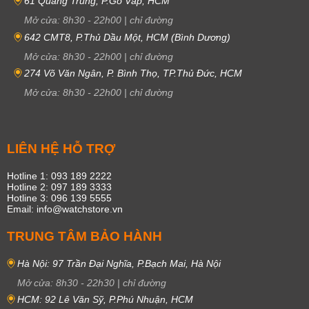
61 Quang Trung, P.Gò Vấp, HCM
Mở cửa:
8h30
-
22h00
|
chỉ đường
642 CMT8, P.Thủ Dầu Một, HCM (Bình Dương)
Mở cửa:
8h30
-
22h00
|
chỉ đường
274 Võ Văn Ngân, P. Bình Thọ, TP.Thủ Đức, HCM
Mở cửa:
8h30
-
22h00
|
chỉ đường
LIÊN HỆ HỖ TRỢ
Hotline 1: 093 189 2222
Hotline 2: 097 189 3333
Hotline 3: 096 139 5555
Email: info@watchstore.vn
TRUNG TÂM BẢO HÀNH
Hà Nội: 97 Trần Đại Nghĩa, P.Bạch Mai, Hà Nội
Mở cửa:
8h30
-
22h30
|
chỉ đường
HCM: 92 Lê Văn Sỹ, P.Phú Nhuận, HCM