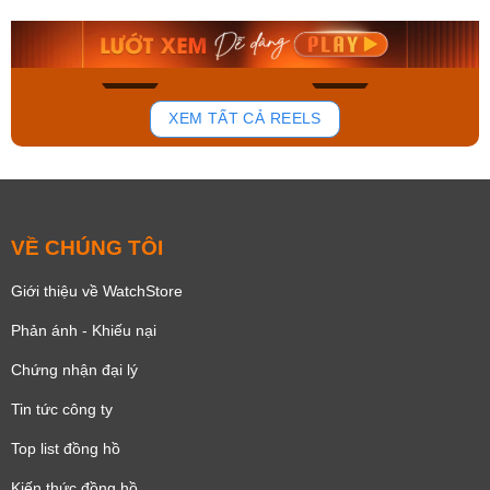
8.058.000₫
2.399.550₫
Mua ngay
Mua ngay
176
100
XEM TẤT CẢ REELS
VỀ CHÚNG TÔI
Giới thiệu về WatchStore
Phản ánh - Khiếu nại
Chứng nhận đại lý
Tin tức công ty
Top list đồng hồ
Kiến thức đồng hồ