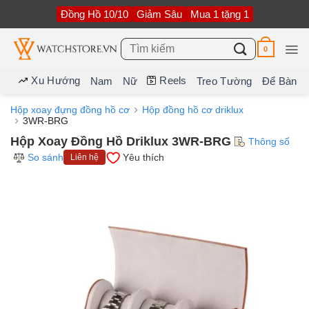
Bỏ
Đồng Hồ 10/10
Giảm Sâu
Mua 1 tặng 1
qua
nội
dung
Tìm
0
kiếm:
Xu Hướng
Reels
Nam
Nữ
Treo Tường
Để Bàn
Hộp xoay đựng đồng hồ cơ
Hộp đồng hồ cơ driklux
3WR-BRG
Hộp Xoay Đồng Hồ Driklux 3WR-BRG
Thông số
So sánh
Yêu thích
Liên hệ