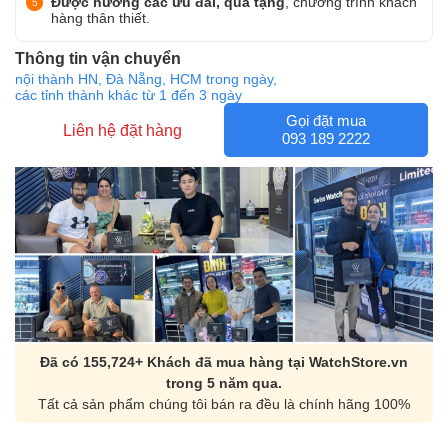
Được hưởng các ưu đãi, quà tặng
, chương trình khách
hàng thân thiết.
Thông tin vận chuyển
nội thành HN, Đà Nẵng, HCM trong ngày,
các tỉnh thành khác từ 1 đến 3 ngày
Gọi đặt mua
Liên hệ đặt hàng
093 189 2222
Đã có 155,724+ Khách đã mua hàng tại WatchStore.vn
trong 5 năm qua.
Tất cả sản phẩm chúng tôi bán ra đều là chính hãng 100%
Orient Nam RA-
Casio Nam MTS-
AA0B05R19B
115D-1AVDF
9.480.000₫
2.823.000₫