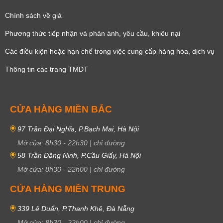
Chính sách về giá
Phương thức tiếp nhận và phản ánh, yêu cầu, khiêu nại
Các điều kiện hoặc hạn chế trong việc cung cấp hàng hóa, dịch vụ
Thông tin các trang TMĐT
CỬA HÀNG MIỀN BẮC
97 Trần Đại Nghĩa, P.Bạch Mai, Hà Nội
Mở cửa:
8h30
-
22h30
|
chỉ đường
58 Trần Đăng Ninh, P.Cầu Giấy, Hà Nội
Mở cửa:
8h30
-
22h00
|
chỉ đường
CỬA HÀNG MIỀN TRUNG
339 Lê Duẩn, P.Thanh Khê, Đà Nẵng
Mở cửa:
8h30
-
22h00
|
chỉ đường