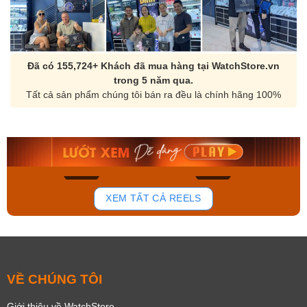
Đã có 155,724+ Khách đã mua hàng tại WatchStore.vn
trong 5 năm qua.
Tất cả sản phẩm chúng tôi bán ra đều là chính hãng 100%
Orient Nam RA-
Casio Nam MTS-
AA0B05R19B
115D-1AVDF
9.480.000₫
2.823.000₫
8.058.000₫
2.399.550₫
Mua ngay
Mua ngay
143
83
XEM TẤT CẢ REELS
VỀ CHÚNG TÔI
Giới thiệu về WatchStore