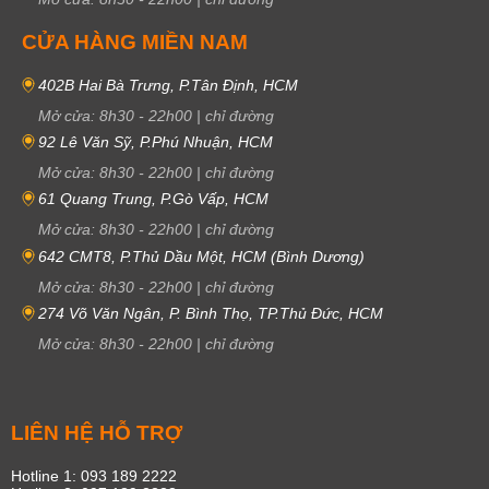
CỬA HÀNG MIỀN NAM
402B Hai Bà Trưng, P.Tân Định, HCM
Mở cửa:
8h30
-
22h00
|
chỉ đường
92 Lê Văn Sỹ, P.Phú Nhuận, HCM
Mở cửa:
8h30
-
22h00
|
chỉ đường
61 Quang Trung, P.Gò Vấp, HCM
Mở cửa:
8h30
-
22h00
|
chỉ đường
642 CMT8, P.Thủ Dầu Một, HCM (Bình Dương)
Mở cửa:
8h30
-
22h00
|
chỉ đường
274 Võ Văn Ngân, P. Bình Thọ, TP.Thủ Đức, HCM
Mở cửa:
8h30
-
22h00
|
chỉ đường
LIÊN HỆ HỖ TRỢ
Hotline 1: 093 189 2222