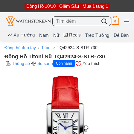
Bỏ
Đồng Hồ 10/10
Giảm Sâu
Mua 1 tặng 1
qua
nội
dung
Tìm
0
kiếm:
Xu Hướng
Reels
Nam
Nữ
Treo Tường
Để Bàn
Đồng hồ đeo tay
Titoni
TQ42924-S-STR-730
Đồng Hồ Titoni Nữ TQ42924-S-STR-730
Thông số
So sánh
Yêu thích
Còn hàng