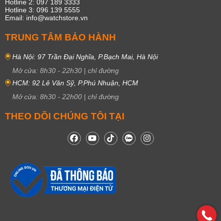
Hotline 2: 097 189 3333
Hotline 3: 096 139 5555
Email: info@watchstore.vn
TRUNG TÂM BẢO HÀNH
Hà Nội: 97 Trần Đại Nghĩa, P.Bạch Mai, Hà Nội
Mở cửa:
8h30
-
22h30
|
chỉ đường
HCM: 92 Lê Văn Sỹ, P.Phú Nhuận, HCM
Mở cửa:
8h30
-
22h00
|
chỉ đường
THEO DÕI CHÚNG TÔI TẠI