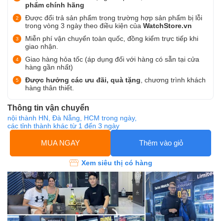
phẩm chính hãng
Được đổi trả sản phẩm trong trường hợp sản phẩm bị lỗi
trong vòng 3 ngày theo điều kiện của
WatchStore.vn
Miễn phí vận chuyển toàn quốc, đồng kiểm trực tiếp khi
giao nhận.
Giao hàng hỏa tốc (áp dụng đối với hàng có sẵn tại cửa
hàng gần nhất)
Được hưởng các ưu đãi, quà tặng
, chương trình khách
hàng thân thiết.
Thông tin vận chuyển
nội thành HN, Đà Nẵng, HCM trong ngày,
các tỉnh thành khác từ 1 đến 3 ngày
MUA NGAY
Thêm vào giỏ
Xem siêu thị có hàng