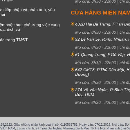
Mở cửa:
8h30
-
22h00
|
chỉ đ
c tiếp nhận và phản ánh, yêu
CỬA HÀNG MIỀN NA
nại
402B Hai Bà Trưng, P.Tân Đị
iện hoặc hạn chế trong việc cung
óa, dịch vụ
Mở cửa:
8h30
-
22h00
|
chỉ đ
92 Lê Văn Sỹ, P.Phú Nhuận,
các trang TMĐT
Mở cửa:
8h30
-
22h00
|
chỉ đ
61 Quang Trung, P.Gò Vấp,
Mở cửa:
8h30
-
22h00
|
chỉ đ
642 CMT8, P.Thủ Dầu Một, H
Dương)
Mở cửa:
8h30
-
22h00
|
chỉ đ
274 Võ Văn Ngân, P. Bình Th
Đức, HCM
Mở cửa:
8h30
-
22h00
|
chỉ đ
.189.2222. Giấy chứng nhận kinh doanh số: 0110563781, Ngày cấp: 07/12/2023, Nơi cấp: S
T NAM, trụ sở chính: 97 Trần Đại Nghĩa, Phường Bạch Mai, TP Hà Nội. Phản ánh thái độ