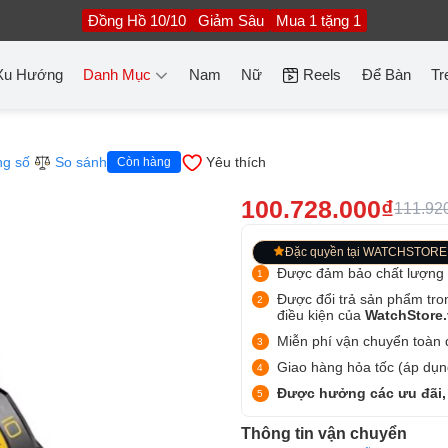
Đồng Hồ 10/10
Giảm Sâu
Mua 1 tặng 1
Xu Hướng
Danh Mục
Nam
Nữ
Reels
Để Bàn
Tr
g số
So sánh
Yêu thích
Còn hàng
100.728.000₫
111.92
Đặc quyền tại WATCHSTORE
Được đảm bảo chất lượng
Được đổi trả sản phẩm tro
điều kiện của
WatchStore
Miễn phí vận chuyển toàn q
Giao hàng hỏa tốc (áp dụng
Được hưởng các ưu đãi,
Thông tin vận chuyển