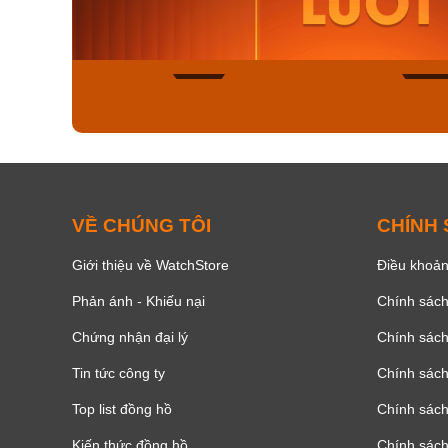
8.058.000₫
2.399.5
Mua ngay
Mua ng
136
VỀ CHÚNG TÔI
CHÍNH
Giới thiệu về WatchStore
Điều khoản
Phản ánh - Khiếu nại
Chính sác
Chứng nhận đại lý
Chính sác
Tin tức công ty
Chính sách
Top list đồng hồ
Chính sách 
Kiến thức đồng hồ
Chính sách