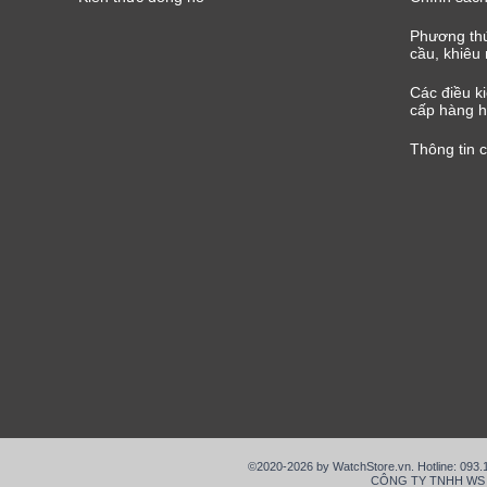
Phương thứ
cầu, khiêu 
Các điều k
cấp hàng h
Thông tin 
©2020-2026 by WatchStore.vn. Hotline: 093
CÔNG TY TNHH WS VIỆ