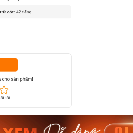
rữ cót:
42 tiếng
á cho sản phẩm!
ất tốt
am MTS-
Casio Nam MTS-
Casio U
VDF
RS100L-1AVDF
230EL-
₫
4.276.000₫
2.117.0