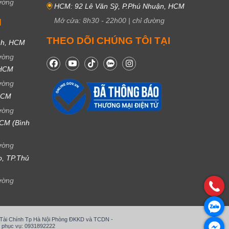
ường
HCM: 92 Lê Văn Sỹ, P.Phú Nhuận, HCM
Mở cửa:
8h30
-
22h00
|
chỉ đường
M
THEO DÕI CHÚNG TÔI TẠI
nh, HCM
ường
 HCM
ường
 HCM
ường
CM (Bình
ường
ọ, TP.Thủ
ường
ở Tài Chính Tp Hà Nội Phòng ĐKKD và TCDN -
 phục vụ: 0931892222