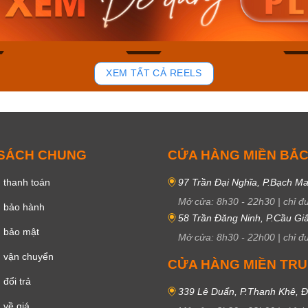
50₫
3.634.600₫
1.799.
ay
Mua ngay
Mua 
81
37
XEM TẤT CẢ REELS
 SÁCH CHUNG
CỬA HÀNG MIỀN BẮ
 thanh toán
97 Trần Đại Nghĩa, P.Bạch Ma
Mở cửa:
8h30
-
22h30
|
chỉ đ
h bảo hành
58 Trần Đăng Ninh, P.Cầu Giấ
h bảo mật
Mở cửa:
8h30
-
22h00
|
chỉ đ
 vận chuyển
CỬA HÀNG MIỀN TR
đổi trả
339 Lê Duẩn, P.Thanh Khê, 
 về giá