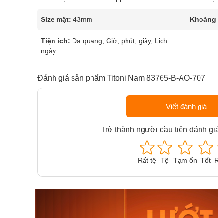
Size mặt:
43mm
Khoảng t
Tiện ích:
Dạ quang, Giờ, phút, giây, Lịch
ngày
Đánh giá sản phẩm Titoni Nam 83765-B-AO-707
Viết đánh giá
Trở thành người đầu tiên đánh gi
Rất tệ
Tệ
Tạm ổn
Tốt
R
Orient Nam RA-
Casio N
AA0B05R19B
115D-1A
9.480.000₫
2.823.000