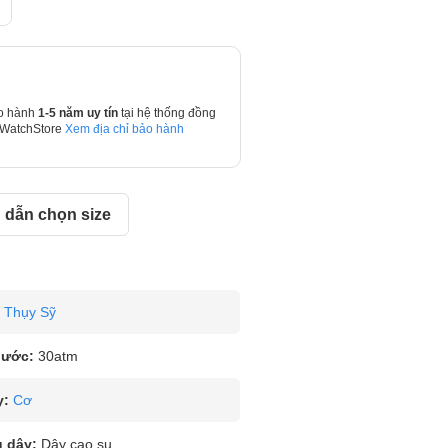
o hành
1-5 năm uy tín
tại hệ thống đồng
 WatchStore
Xem địa chỉ bảo hành
dẫn chọn size
Thụy Sỹ
nước:
30atm
y:
Cơ
u dây:
Dây cao su