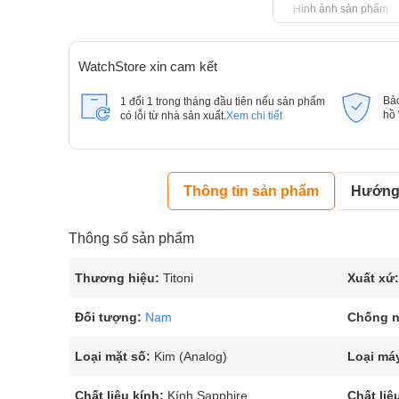
Hình ảnh sản phẩm
WatchStore xin cam kết
Bả
1 đổi 1 trong tháng đầu tiên nếu sản phẩm
hồ
có lỗi từ nhà sản xuất.
Xem chi tiết
Thông tin sản phẩm
Hướng 
Thông số sản phẩm
Thương hiệu:
Titoni
Xuất xứ:
Đối tượng:
Nam
Chống 
Loại mặt số:
Kim (Analog)
Loại má
Chất liệu kính:
Kính Sapphire
Chất liệ