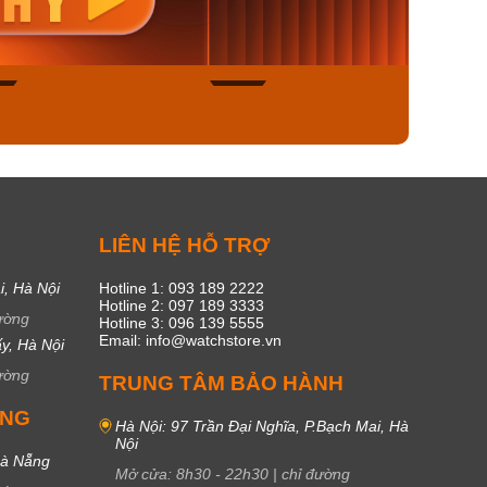
450₫
1.609.050₫
1.609
ngay
Mua ngay
Mua
45
17
C
LIÊN HỆ HỖ TRỢ
i, Hà Nội
Hotline 1: 093 189 2222
Hotline 2: 097 189 3333
ường
Hotline 3: 096 139 5555
Email: info@watchstore.vn
y, Hà Nội
ường
TRUNG TÂM BẢO HÀNH
UNG
Hà Nội: 97 Trần Đại Nghĩa, P.Bạch Mai, Hà
Nội
Đà Nẵng
Mở cửa:
8h30
-
22h30
|
chỉ đường