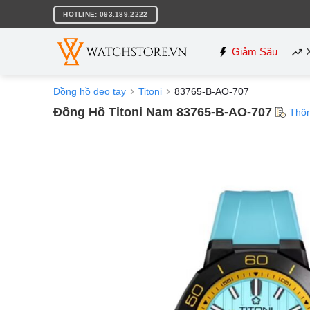
Bỏ
HOTLINE: 093.189.2222
qua
nội
dung
Giảm Sâu
Đồng hồ đeo tay
Titoni
83765-B-AO-707
Đồng Hồ Titoni Nam 83765-B-AO-707
Thôn