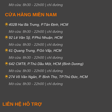
Mở cửa:
8h30
-
22h00
|
chỉ đường
CỬA HÀNG MIỀN NAM
402B Hai Bà Trưng, P.Tân Định, HCM
Mở cửa:
8h30
-
22h00
|
chỉ đường
92 Lê Văn Sỹ, P.Phú Nhuận, HCM
Mở cửa:
8h30
-
22h00
|
chỉ đường
61 Quang Trung, P.Gò Vấp, HCM
Mở cửa:
8h30
-
22h00
|
chỉ đường
642 CMT8, P.Thủ Dầu Một, HCM (Bình Dương)
Mở cửa:
8h30
-
22h00
|
chỉ đường
274 Võ Văn Ngân, P. Bình Thọ, TP.Thủ Đức, HCM
Mở cửa:
8h30
-
22h00
|
chỉ đường
LIÊN HỆ HỖ TRỢ