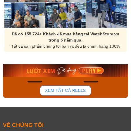
Đã có 155,724+ Khách đã mua hàng tại WatchStore.vn
trong 5 năm qua.
Tất cả sản phẩm chúng tôi bán ra đều là chính hãng 100%
Orient Nam RA-
Casio Nam MTS-
AA0B05R19B
115D-1AVDF
9.480.000₫
2.823.000₫
8.058.000₫
2.399.550₫
Mua ngay
Mua ngay
140
83
XEM TẤT CẢ REELS
VỀ CHÚNG TÔI