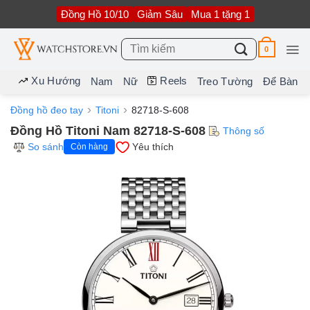
Bỏ
Đồng Hồ 10/10
Giảm Sâu
Mua 1 tặng 1
qua
nội
dung
Tìm
0
kiếm:
Xu Hướng
Reels
Nam
Nữ
Treo Tường
Để Bàn
Đồng hồ đeo tay
Titoni
82718-S-608
Đồng Hồ Titoni Nam 82718-S-608
Thông số
So sánh
Yêu thích
Còn hàng